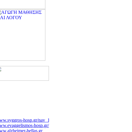
ww.syggros-hosp.gr/nav_1.htm
ww.evaggelismos-hosp.gr/
w.alzheimer-hellas.gr