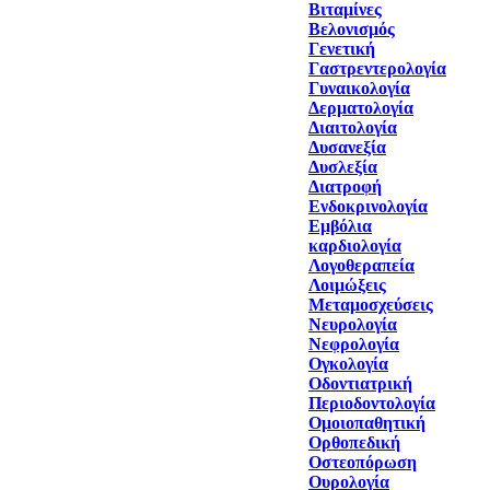
Βιταμίνες
Βελονισμός
Γενετική
Γαστρεντερολογία
Γυναικολογία
Δερματολογία
Διαιτολογία
Δυσανεξία
Δυσλεξία
Διατροφή
Ενδοκρινολογία
Εμβόλια
καρδιολογία
Λογοθεραπεία
Λοιμώξεις
Μεταμοσχεύσεις
Νευρολογία
Νεφρολογία
Ογκολογία
Οδοντιατρική
Περιοδοντολογία
Ομοιοπαθητική
Ορθοπεδική
Οστεοπόρωση
Ουρολογία