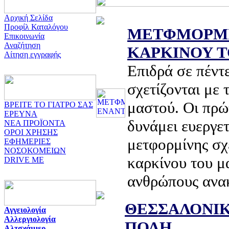
Αρχική Σελίδα
Προφίλ Καταλόγου
ΜΕΤΦΜΟΡΜΙ
Επικοινωνία
Αναζήτηση
ΚΑΡΚΙΝΟΥ 
Αίτηση εγγραφής
Επιδρά σε πέντ
σχετίζονται με 
μαστού. Οι πρώτ
ΒΡΕΙΤΕ ΤΟ ΓΙΑΤΡΟ ΣΑΣ
ΕΡΕΥΝΑ
δυνάμει ευεργε
ΝΕΑ ΠΡΟΪΟΝΤΑ
ΟΡΟΙ ΧΡΗΣΗΣ
μετφορμίνης σχ
ΕΦΗΜΕΡΙΕΣ
ΝΟΣΟΚΟΜΕΙΩΝ
καρκίνου του μ
DRIVE ME
ανθρώπους ανα
ΘΕΣΣΑΛΟΝΙΚ
Αγγειολογία
Αλλεργιολογία
ΠΟΛΗ
Αλτσχάιμερ