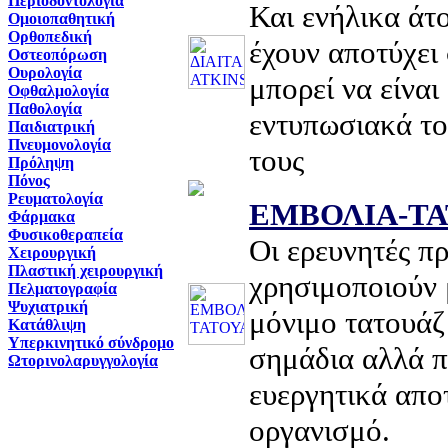
Περιοδοντολογία
Και ενήλικα άτ
Ομοιοπαθητική
Ορθοπεδική
έχουν αποτύχει 
Οστεοπόρωση
Ουρολογία
μπορεί να είναι
Οφθαλμολογία
Παθολογία
εντυπωσιακά το
Παιδιατρική
Πνευμονολογία
τους
Πρόληψη
Πόνος
Ρευματολογία
ΕΜΒΟΛΙΑ-Τ
Φάρμακα
Φυσικοθεραπεία
Oι ερευνητές π
Χειρουργική
Πλαστική χειρουργική
χρησιμοποιούν 
Πελματογραφία
Ψυχιατρική
μόνιμο τατουάζ
Κατάθλιψη
Υπερκινητικό σύνδρομο
σημάδια αλλά π
Ωτορινολαρυγγολογία
ευεργητικά απο
οργανισμό.