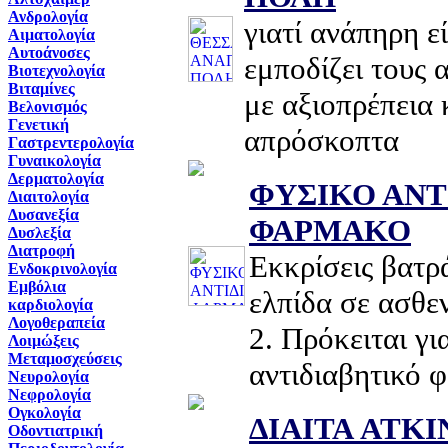
Ανδρολογία
γιατί ανάπηρη ε
Αιματολογία
Αυτοάνοσες
εμποδίζει τους 
Βιοτεχνολογία
Βιταμίνες
με αξιοπρέπεια 
Βελονισμός
Γενετική
απρόσκοπτα
Γαστρεντερολογία
Γυναικολογία
Δερματολογία
ΦΥΣΙΚΟ ΑΝΤ
Διαιτολογία
Δυσανεξία
ΦΑΡΜΑΚΟ
Δυσλεξία
Διατροφή
Εκκρίσεις βατ
Ενδοκρινολογία
Εμβόλια
ελπίδα σε ασθεν
καρδιολογία
Λογοθεραπεία
2. Πρόκειται γι
Λοιμώξεις
Μεταμοσχεύσεις
αντιδιαβητικό 
Νευρολογία
Νεφρολογία
Ογκολογία
ΔΙΑΙΤΑ ATKI
Οδοντιατρική