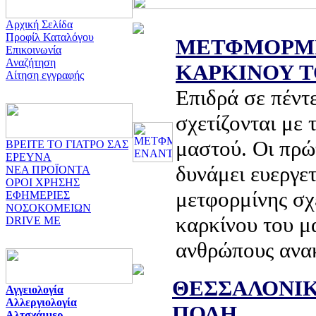
Αρχική Σελίδα
Προφίλ Καταλόγου
ΜΕΤΦΜΟΡΜΙ
Επικοινωνία
Αναζήτηση
ΚΑΡΚΙΝΟΥ 
Αίτηση εγγραφής
Επιδρά σε πέντ
σχετίζονται με 
μαστού. Οι πρώτ
ΒΡΕΙΤΕ ΤΟ ΓΙΑΤΡΟ ΣΑΣ
ΕΡΕΥΝΑ
δυνάμει ευεργε
ΝΕΑ ΠΡΟΪΟΝΤΑ
ΟΡΟΙ ΧΡΗΣΗΣ
μετφορμίνης σχ
ΕΦΗΜΕΡΙΕΣ
ΝΟΣΟΚΟΜΕΙΩΝ
καρκίνου του μ
DRIVE ME
ανθρώπους ανα
ΘΕΣΣΑΛΟΝΙΚ
Αγγειολογία
Αλλεργιολογία
ΠΟΛΗ
Αλτσχάιμερ