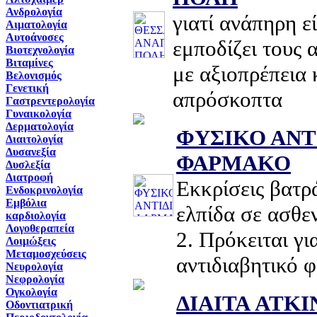
Ανδρολογία
γιατί ανάπηρη ε
Αιματολογία
Αυτοάνοσες
εμποδίζει τους 
Βιοτεχνολογία
Βιταμίνες
με αξιοπρέπεια 
Βελονισμός
Γενετική
απρόσκοπτα
Γαστρεντερολογία
Γυναικολογία
Δερματολογία
ΦΥΣΙΚΟ ΑΝΤ
Διαιτολογία
Δυσανεξία
ΦΑΡΜΑΚΟ
Δυσλεξία
Διατροφή
Εκκρίσεις βατ
Ενδοκρινολογία
Εμβόλια
ελπίδα σε ασθεν
καρδιολογία
Λογοθεραπεία
2. Πρόκειται γι
Λοιμώξεις
Μεταμοσχεύσεις
αντιδιαβητικό 
Νευρολογία
Νεφρολογία
Ογκολογία
ΔΙΑΙΤΑ ATKI
Οδοντιατρική