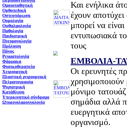
Περιοδοντολογία
Και ενήλικα άτ
Ομοιοπαθητική
Ορθοπεδική
έχουν αποτύχει 
Οστεοπόρωση
Ουρολογία
μπορεί να είναι
Οφθαλμολογία
Παθολογία
εντυπωσιακά το
Παιδιατρική
Πνευμονολογία
τους
Πρόληψη
Πόνος
Ρευματολογία
ΕΜΒΟΛΙΑ-Τ
Φάρμακα
Φυσικοθεραπεία
Oι ερευνητές π
Χειρουργική
Πλαστική χειρουργική
χρησιμοποιούν 
Πελματογραφία
Ψυχιατρική
μόνιμο τατουάζ
Κατάθλιψη
Υπερκινητικό σύνδρομο
σημάδια αλλά π
Ωτορινολαρυγγολογία
ευεργητικά απο
οργανισμό.