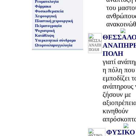
Ρευματολογία
του μαστο
Φάρμακα
Φυσικοθεραπεία
ανθρώπου
Χειρουργική
Πλαστική χειρουργική
ανακοινώ
Πελματογραφία
Ψυχιατρική
Κατάθλιψη
ΘΕΣΣΑΛΟ
Υπερκινητικό σύνδρομο
ΑΝΑΠΗΡ
Ωτορινολαρυγγολογία
ΠΟΛΗ
γιατί ανάπη
η πόλη που
εμποδίζει τ
ανάπηρους 
ζήσουν με
αξιοπρέπεια
κινηθούν
απρόσκοπτ
ΦΥΣΙΚΟ