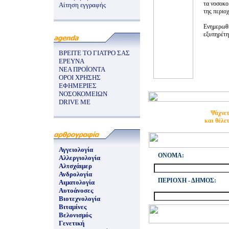
τα νοσοκομ
Αίτηση εγγραφής
της περιοχ
Ενημερωθε
εξυπηρέτησ
ΒΡΕΙΤΕ ΤΟ ΓΙΑΤΡΟ ΣΑΣ
ΕΡΕΥΝΑ
ΝΕΑ ΠΡΟΪΟΝΤΑ
ΟΡΟΙ ΧΡΗΣΗΣ
ΕΦΗΜΕΡΙΕΣ
ΝΟΣΟΚΟΜΕΙΩΝ
DRIVE ME
Ψάχνετ
και θέλε
Αγγειολογία
ONOMA:
Αλλεργιολογία
Αλτσχάιμερ
Ανδρολογία
ΠΕΡΙΟΧΗ - ΔΗΜΟΣ:
Αιματολογία
Αυτοάνοσες
Βιοτεχνολογία
Βιταμίνες
Βελονισμός
Γενετική