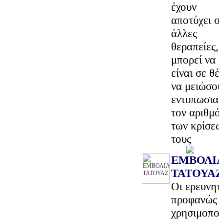
έχουν
αποτύχει 
άλλες
θεραπείες,
μπορεί να
είναι σε θ
να μειώσο
εντυπωσι
τον αριθμ
των κρίσε
τους
ΕΜΒΟΛΙ
ΤΑΤΟΥΑ
Oι ερευνη
προφανώς 
χρησιμοπο