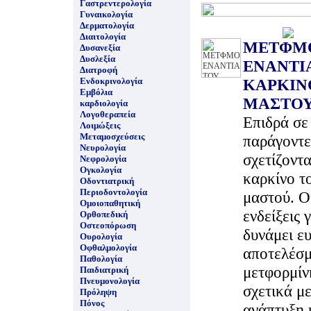
Γαστρεντερολογία
Γυναικολογία
Δερματολογία
Διαιτολογία
ΜΕΤΦΜ
Δυσανεξία
Δυσλεξία
ΕΝΑΝΤΙ
Διατροφή
Ενδοκρινολογία
ΚΑΡΚΙΝ
Εμβόλια
ΜΑΣΤΟ
καρδιολογία
Λογοθεραπεία
Επιδρά σε
Λοιμώξεις
Μεταμοσχεύσεις
παράγοντε
Νευρολογία
σχετίζοντα
Νεφρολογία
Ογκολογία
καρκίνο τ
Οδοντιατρική
Περιοδοντολογία
μαστού. Ο
Ομοιοπαθητική
ενδείξεις γ
Ορθοπεδική
Οστεοπόρωση
δυνάμει ε
Ουρολογία
Οφθαλμολογία
αποτελέσμ
Παθολογία
μετφορμίν
Παιδιατρική
Πνευμονολογία
σχετικά με
Πρόληψη
Πόνος
ανάπτυξη 