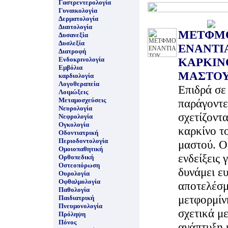
Γαστρεντερολογία
Γυναικολογία
Δερματολογία
Διαιτολογία
ΜΕΤΦΜ
Δυσανεξία
Δυσλεξία
ΕΝΑΝΤΙ
Διατροφή
Ενδοκρινολογία
ΚΑΡΚΙΝ
Εμβόλια
ΜΑΣΤΟ
καρδιολογία
Λογοθεραπεία
Επιδρά σε
Λοιμώξεις
Μεταμοσχεύσεις
παράγοντε
Νευρολογία
σχετίζοντα
Νεφρολογία
Ογκολογία
καρκίνο τ
Οδοντιατρική
Περιοδοντολογία
μαστού. Ο
Ομοιοπαθητική
ενδείξεις γ
Ορθοπεδική
Οστεοπόρωση
δυνάμει ε
Ουρολογία
Οφθαλμολογία
αποτελέσμ
Παθολογία
μετφορμίν
Παιδιατρική
Πνευμονολογία
σχετικά με
Πρόληψη
Πόνος
ανάπτυξη 