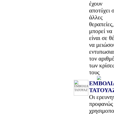
έχουν
αποτύχει 
άλλες
θεραπείες,
μπορεί να
είναι σε θ
να μειώσο
εντυπωσι
τον αριθμ
των κρίσε
τους
ΕΜΒΟΛΙ
ΤΑΤΟΥΑ
Oι ερευνη
προφανώς 
χρησιμοπο