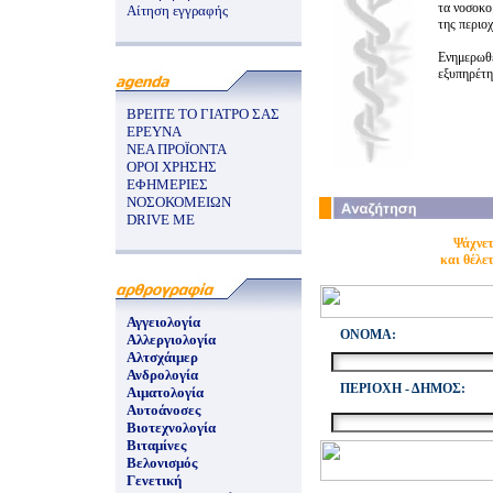
τα νοσοκομ
Αίτηση εγγραφής
της περιοχ
Ενημερωθε
εξυπηρέτησ
ΒΡΕΙΤΕ ΤΟ ΓΙΑΤΡΟ ΣΑΣ
ΕΡΕΥΝΑ
ΝΕΑ ΠΡΟΪΟΝΤΑ
ΟΡΟΙ ΧΡΗΣΗΣ
ΕΦΗΜΕΡΙΕΣ
ΝΟΣΟΚΟΜΕΙΩΝ
DRIVE ME
Ψάχνετ
και θέλε
Αγγειολογία
ONOMA:
Αλλεργιολογία
Αλτσχάιμερ
Ανδρολογία
ΠΕΡΙΟΧΗ - ΔΗΜΟΣ:
Αιματολογία
Αυτοάνοσες
Βιοτεχνολογία
Βιταμίνες
Βελονισμός
Γενετική