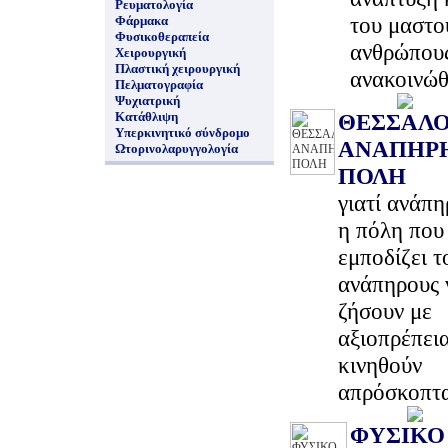
Ρευματολογία
του μαστο
Φάρμακα
Φυσικοθεραπεία
ανθρώπου
Χειρουργική
Πλαστική χειρουργική
ανακοινώ
Πελματογραφία
Ψυχιατρική
Κατάθλιψη
ΘΕΣΣΑΛΟ
Υπερκινητικό σύνδρομο
ΑΝΑΠΗΡ
Ωτορινολαρυγγολογία
ΠΟΛΗ
γιατί ανάπη
η πόλη που
εμποδίζει τ
ανάπηρους 
ζήσουν με
αξιοπρέπεια
κινηθούν
απρόσκοπτ
ΦΥΣΙΚΟ