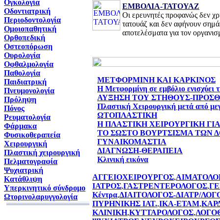
Ογκολογία
ΕΜΒΟΛΙΑ-ΤΑΤΟΥΑΖ
Οδοντιατρική
Oι ερευνητές προφανώς δεν χρ
Περιοδοντολογία
τατουάζ και δεν αφήνουν σημά
Ομοιοπαθητική
αποτελέσματα για τον οργανισ
Ορθοπεδική
Οστεοπόρωση
Ουρολογία
Οφθαλμολογία
Παθολογία
ΜΕΤΦΟΡΜΙΝΗ ΚΑΙ ΚΑΡΚΙΝΟΣ
Παιδιατρική
Η Μετφορμίνη σε εμβόλιο ενισχύει 
Πνευμονολογία
ΑΥΞΗΣΗ ΤΟΥ ΣΤΗΘΟΥΣ-ΠΡΟΣ
Πρόληψη
Πλαστική Χειρουργική μετά από με
Πόνος
ΩΤΟΠΛΑΣΤΙΚΗ
Ρευματολογία
Η ΠΛΑΣΤΙΚΗ ΧΕΙΡΟΥΡΓΙΚΗ ΓΙ
Φάρμακα
ΤΟ ΣΩΣΤΟ ΒΟΥΡΤΣΙΣΜΑ ΤΩΝ 
Φυσικοθεραπεία
ΓΥΝΑΙΚΟΜΑΣΤΙΑ
Χειρουργική
ΔΙΑΓΝΩΣΗ-ΘΕΡΑΠΕΙΑ
Πλαστική χειρουργική
Κλινική εικόνα
Πελματογραφία
Ψυχιατρική
ΑΓΓΕΙΟΧΕΙΡΟΥΡΓΟΣ
,
ΑΙΜΑΤΟΛΟ
Κατάθλιψη
ΙΑΤΡΟΣ
,
ΓΑΣΤΡΕΝΤΕΡΟΛΟΓΟΣ
,
ΓΕ
Υπερκινητικό σύνδρομο
Κέντρα
,
ΔΙΑΙΤΟΛΟΓΟΣ-ΔΙΑΤΡ/ΛΟΓ
Ωτορινολαρυγγολογία
ΠΥΡΗΝΙΚΗΣ ΙΑΤ.
,
ΙΚΑ-ΕΤΑΜ
,
ΚΑΡ
ΚΛΙΝΙΚΗ
,
ΚΥΤΤΑΡΟΛΟΓΟΣ
,
ΛΟΓΟ