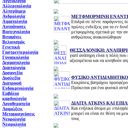
Αγγειολογία
Αλλεργιολογία
Αλτσχάιμερ
Ανδρολογία
ΜΕΤΦΜΟΡΜΙΝΗ ΕΝΑΝΤΙ
Αιματολογία
Επιδρά σε πέντε παράγοντες πο
Αυτοάνοσες
πρώτες ενδείξεις για τα εν δυ
Βιοτεχνολογία
μετφορμίνης σχετικά με την α
Βιταμίνες
ανθρώπους ανακοινώθηκαν
Βελονισμός
Γενετική
ΘΕΣΣΑΛΟΝΙΚΗ: ΑΝΑΠΗΡ
Γαστρεντερολογία
γιατί ανάπηρη είναι η πόλη που
Γυναικολογία
αξιοπρέπεια και να κινηθούν α
Δερματολογία
Διαιτολογία
Δυσανεξία
ΦΥΣΙΚΟ ΑΝΤΙΔΙΑΒΗΤΙΚ
Δυσλεξία
Εκκρίσεις βατράχου προσφέρου
Διατροφή
Πρόκειται για ένα φυσικό αντ
Ενδοκρινολογία
Εμβόλια
καρδιολογία
ΔΙΑΙΤΑ ATKINS ΚΑΙ ΕΠΙ
Λογοθεραπεία
Και ενήλικα άτομα με επιληψία
Λοιμώξεις
μπορεί να είναι σε θέση να μ
Μεταμοσχεύσεις
τους
Νευρολογία
Νεφρολογία