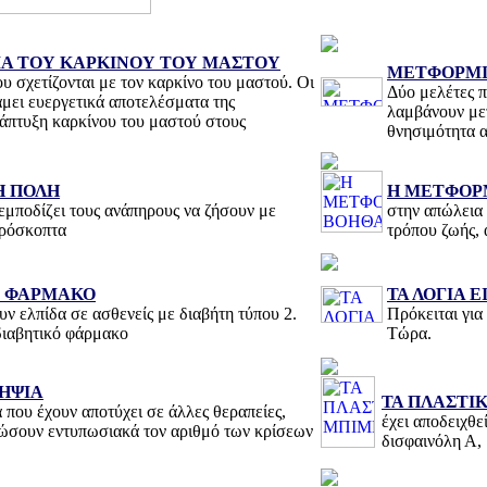
Α ΤΟΥ ΚΑΡΚΙΝΟΥ ΤΟΥ ΜΑΣΤΟΥ
ΜΕΤΦΟΡΜΙΝ
υ σχετίζονται με τον καρκίνο του μαστού. Οι
Δύο μελέτες π
νάμει ευεργετικά αποτελέσματα της
λαμβάνουν με
νάπτυξη καρκίνου του μαστού στους
θνησιμότητα α
Η ΠΟΛΗ
Η ΜΕΤΦΟΡ
 εμποδίζει τους ανάπηρους να ζήσουν με
στην απώλεια
πρόσκοπτα
τρόπου ζωής, 
Ο ΦΑΡΜΑΚΟ
ΤΑ ΛΟΓΙΑ Ε
ν ελπίδα σε ασθενείς με διαβήτη τύπου 2.
Πρόκειται για
ιδιαβητικό φάρμακο
Τώρα.
ΛΗΨΙΑ
ΤΑ ΠΛΑΣΤΙ
 που έχουν αποτύχει σε άλλες θεραπείες,
έχει αποδειχθε
ειώσουν εντυπωσιακά τον αριθμό των κρίσεων
δισφαινόλη Α,