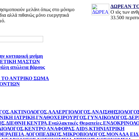
ΔΩΡΕΑΝ ΤΟ
ησιμοποιούν μελάνι όπως στο μόνιμο
Ο ιός των αν
δια αλλά πιθανώς μόνο ευεργητικά
33.500 περιπ
μό.
την κυτταρική μνήμη
ΘΕΤΙΚΗ ΜΑΣΤΩΝ
γάλη απώλεια βάρους
Α ΤΟ ΑΝΤΡΙΚΟ ΣΩΜΑ
ΔΟΝΤΙΩΝ
ΓΟΣ
,
ΑΚΤΙΝΟΛΟΓΟΣ
,
ΑΛΛΕΡΓΙΟΛΟΓΟΣ
,
ΑΝΑΙΣΘΗΣΙΟΛΟΓΟ
ΝΙΚΗ ΙΑΤΡΙΚΗ
,
ΓΝΑΘΟΧΕΙΡΟΥΡΓΟΣ
,
ΓΥΝΑΙΚΟΛΟΓΟΣ
,
ΔΕΡ
ΟΣ
,
ΔΙΕΘΝΗ ΚΕΝΤΡΑ
,
Εναλλακτικές Θεραπείες
,
ΕΝΔΟΚΡΙΝΟΛ
ΔΙΟΛΟΓΟΣ
,
ΚΕΝΤΡΟ ΑΝΑΦΟΡΑΣ AIDS
,
ΚΤΗΝΙΑΤΡΙΚΗ
ΘΕΡΑΠΕΙΑ
,
ΛΟΓΟΠΕΔΙΚΟΣ
,
ΜΙΚΡΟΒΙΟΛΟΓΟΣ
,
ΜΟΝΑΔΑ ΕΙΔ