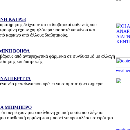
Η ΚΑΙ P53
αρατήρησης δείχνουν ότι οι διαβητικοί ασθενείς που
τφορμίνη έχουν χαμηλότερα ποσοστά καρκίνου και
πό καρκίνο από άλλους διαβητικούς.
ΜΙΝΗ ΒΟΗΘΑ
 βάρους από αντιψυχωτικά φάρμακα σε συνδυασμό με αλλαγή
άσκησης και διατροφής
ΙΝΑΙ ΠΕΡΙΤΤΑ
 ένα νέο μεσαίωνα που πρέπει να σταματατήσει σήμερα.
ΚΑ ΜΠΙΜΠΕΡΟ
ί ότι περιέχουν μια επικίνδυνη χημική ουσία που λέγεται
 μια συνθετική ορμόνη που μπορεί να προκαλέσει στειρότητα
nutriti