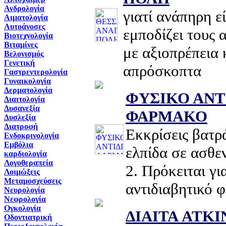
Ανδρολογία
γιατί ανάπηρη ε
Αιματολογία
Αυτοάνοσες
εμποδίζει τους 
Βιοτεχνολογία
Βιταμίνες
με αξιοπρέπεια 
Βελονισμός
Γενετική
απρόσκοπτα
Γαστρεντερολογία
Γυναικολογία
Δερματολογία
ΦΥΣΙΚΟ ΑΝΤ
Διαιτολογία
Δυσανεξία
ΦΑΡΜΑΚΟ
Δυσλεξία
Διατροφή
Εκκρίσεις βατ
Ενδοκρινολογία
Εμβόλια
ελπίδα σε ασθεν
καρδιολογία
Λογοθεραπεία
2. Πρόκειται γι
Λοιμώξεις
Μεταμοσχεύσεις
αντιδιαβητικό 
Νευρολογία
Νεφρολογία
Ογκολογία
ΔΙΑΙΤΑ ATKI
Οδοντιατρική