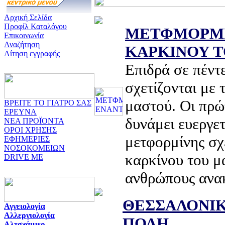
Αρχική Σελίδα
Προφίλ Καταλόγου
ΜΕΤΦΜΟΡΜΙ
Επικοινωνία
Αναζήτηση
ΚΑΡΚΙΝΟΥ 
Αίτηση εγγραφής
Επιδρά σε πέντ
σχετίζονται με 
μαστού. Οι πρώτ
ΒΡΕΙΤΕ ΤΟ ΓΙΑΤΡΟ ΣΑΣ
ΕΡΕΥΝΑ
δυνάμει ευεργε
ΝΕΑ ΠΡΟΪΟΝΤΑ
ΟΡΟΙ ΧΡΗΣΗΣ
μετφορμίνης σχ
ΕΦΗΜΕΡΙΕΣ
ΝΟΣΟΚΟΜΕΙΩΝ
καρκίνου του μ
DRIVE ME
ανθρώπους ανα
ΘΕΣΣΑΛΟΝΙΚ
Αγγειολογία
Αλλεργιολογία
ΠΟΛΗ
Αλτσχάιμερ