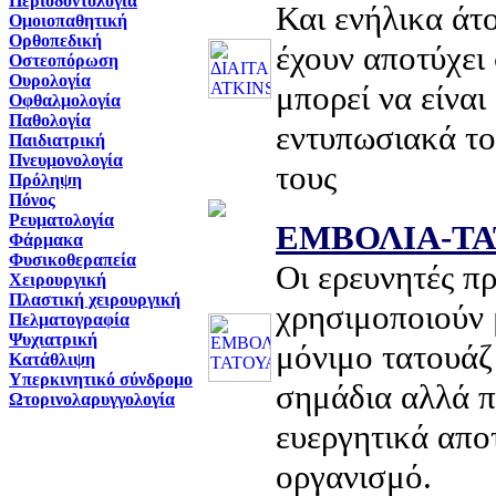
Περιοδοντολογία
Και ενήλικα άτ
Ομοιοπαθητική
Ορθοπεδική
έχουν αποτύχει 
Οστεοπόρωση
Ουρολογία
μπορεί να είναι
Οφθαλμολογία
Παθολογία
εντυπωσιακά το
Παιδιατρική
Πνευμονολογία
τους
Πρόληψη
Πόνος
Ρευματολογία
ΕΜΒΟΛΙΑ-Τ
Φάρμακα
Φυσικοθεραπεία
Oι ερευνητές π
Χειρουργική
Πλαστική χειρουργική
χρησιμοποιούν 
Πελματογραφία
Ψυχιατρική
μόνιμο τατουάζ
Κατάθλιψη
Υπερκινητικό σύνδρομο
σημάδια αλλά π
Ωτορινολαρυγγολογία
ευεργητικά απο
οργανισμό.