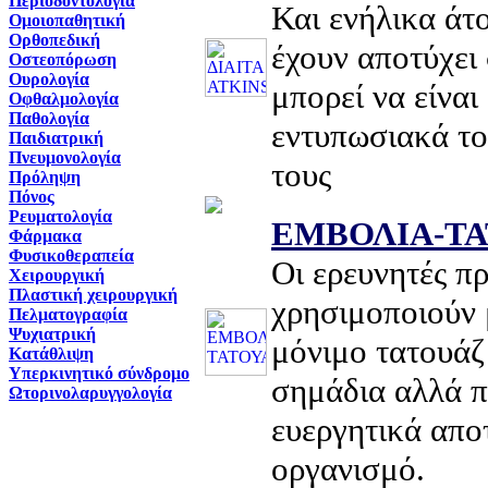
Περιοδοντολογία
Και ενήλικα άτ
Ομοιοπαθητική
Ορθοπεδική
έχουν αποτύχει 
Οστεοπόρωση
Ουρολογία
μπορεί να είναι
Οφθαλμολογία
Παθολογία
εντυπωσιακά το
Παιδιατρική
Πνευμονολογία
τους
Πρόληψη
Πόνος
Ρευματολογία
ΕΜΒΟΛΙΑ-Τ
Φάρμακα
Φυσικοθεραπεία
Oι ερευνητές π
Χειρουργική
Πλαστική χειρουργική
χρησιμοποιούν 
Πελματογραφία
Ψυχιατρική
μόνιμο τατουάζ
Κατάθλιψη
Υπερκινητικό σύνδρομο
σημάδια αλλά π
Ωτορινολαρυγγολογία
ευεργητικά απο
οργανισμό.