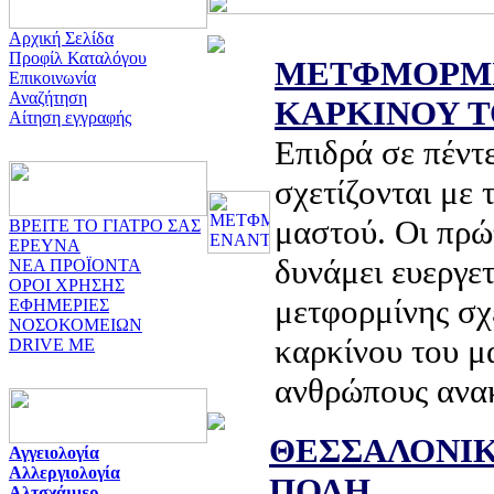
Αρχική Σελίδα
Προφίλ Καταλόγου
ΜΕΤΦΜΟΡΜΙ
Επικοινωνία
Αναζήτηση
ΚΑΡΚΙΝΟΥ 
Αίτηση εγγραφής
Επιδρά σε πέντ
σχετίζονται με 
μαστού. Οι πρώτ
ΒΡΕΙΤΕ ΤΟ ΓΙΑΤΡΟ ΣΑΣ
ΕΡΕΥΝΑ
δυνάμει ευεργε
ΝΕΑ ΠΡΟΪΟΝΤΑ
ΟΡΟΙ ΧΡΗΣΗΣ
μετφορμίνης σχ
ΕΦΗΜΕΡΙΕΣ
ΝΟΣΟΚΟΜΕΙΩΝ
καρκίνου του μ
DRIVE ME
ανθρώπους ανα
ΘΕΣΣΑΛΟΝΙΚ
Αγγειολογία
Αλλεργιολογία
ΠΟΛΗ
Αλτσχάιμερ