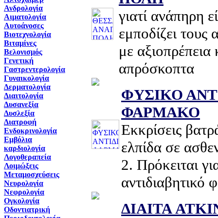
Ανδρολογία
γιατί ανάπηρη ε
Αιματολογία
Αυτοάνοσες
εμποδίζει τους 
Βιοτεχνολογία
Βιταμίνες
με αξιοπρέπεια 
Βελονισμός
Γενετική
απρόσκοπτα
Γαστρεντερολογία
Γυναικολογία
Δερματολογία
ΦΥΣΙΚΟ ΑΝΤ
Διαιτολογία
Δυσανεξία
ΦΑΡΜΑΚΟ
Δυσλεξία
Διατροφή
Εκκρίσεις βατ
Ενδοκρινολογία
Εμβόλια
ελπίδα σε ασθεν
καρδιολογία
Λογοθεραπεία
2. Πρόκειται γι
Λοιμώξεις
Μεταμοσχεύσεις
αντιδιαβητικό 
Νευρολογία
Νεφρολογία
Ογκολογία
ΔΙΑΙΤΑ ATKI
Οδοντιατρική