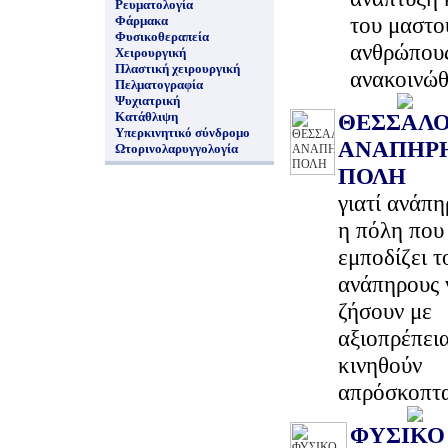
Ρευματολογία
του μαστο
Φάρμακα
Φυσικοθεραπεία
ανθρώπου
Χειρουργική
Πλαστική χειρουργική
ανακοινώ
Πελματογραφία
Ψυχιατρική
Κατάθλιψη
ΘΕΣΣΑΛΟ
Υπερκινητικό σύνδρομο
ΑΝΑΠΗΡ
Ωτορινολαρυγγολογία
ΠΟΛΗ
γιατί ανάπη
η πόλη που
εμποδίζει τ
ανάπηρους 
ζήσουν με
αξιοπρέπεια
κινηθούν
απρόσκοπτ
ΦΥΣΙΚΟ