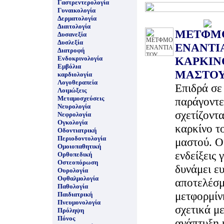
Γαστρεντερολογία
Γυναικολογία
Δερματολογία
Διαιτολογία
ΜΕΤΦΜ
Δυσανεξία
Δυσλεξία
ΕΝΑΝΤΙ
Διατροφή
Ενδοκρινολογία
ΚΑΡΚΙΝ
Εμβόλια
ΜΑΣΤΟ
καρδιολογία
Λογοθεραπεία
Επιδρά σε
Λοιμώξεις
Μεταμοσχεύσεις
παράγοντε
Νευρολογία
σχετίζοντα
Νεφρολογία
Ογκολογία
καρκίνο τ
Οδοντιατρική
Περιοδοντολογία
μαστού. Ο
Ομοιοπαθητική
ενδείξεις γ
Ορθοπεδική
Οστεοπόρωση
δυνάμει ε
Ουρολογία
Οφθαλμολογία
αποτελέσμ
Παθολογία
μετφορμίν
Παιδιατρική
Πνευμονολογία
σχετικά με
Πρόληψη
Πόνος
ανάπτυξη 