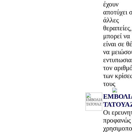
έχουν
αποτύχει 
άλλες
θεραπείες,
μπορεί να
είναι σε θ
να μειώσο
εντυπωσι
τον αριθμ
των κρίσε
τους
ΕΜΒΟΛΙ
ΤΑΤΟΥΑ
Oι ερευνη
προφανώς 
χρησιμοπο