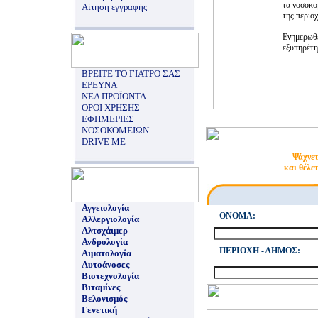
τα νοσοκομ
Αίτηση εγγραφής
της περιοχ
Ενημερωθε
εξυπηρέτησ
ΒΡΕΙΤΕ ΤΟ ΓΙΑΤΡΟ ΣΑΣ
ΕΡΕΥΝΑ
ΝΕΑ ΠΡΟΪΟΝΤΑ
ΟΡΟΙ ΧΡΗΣΗΣ
ΕΦΗΜΕΡΙΕΣ
ΝΟΣΟΚΟΜΕΙΩΝ
DRIVE ME
Ψάχνετ
και θέλε
Αγγειολογία
ONOMA:
Αλλεργιολογία
Αλτσχάιμερ
Ανδρολογία
ΠΕΡΙΟΧΗ - ΔΗΜΟΣ:
Αιματολογία
Αυτοάνοσες
Βιοτεχνολογία
Βιταμίνες
Βελονισμός
Γενετική