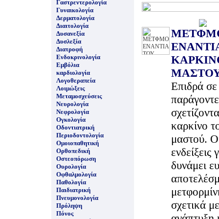
Γαστρεντερολογία
Γυναικολογία
Δερματολογία
Διαιτολογία
ΜΕΤΦΜ
Δυσανεξία
Δυσλεξία
ΕΝΑΝΤΙ
Διατροφή
Ενδοκρινολογία
ΚΑΡΚΙΝ
Εμβόλια
ΜΑΣΤΟ
καρδιολογία
Λογοθεραπεία
Επιδρά σε
Λοιμώξεις
Μεταμοσχεύσεις
παράγοντε
Νευρολογία
σχετίζοντα
Νεφρολογία
Ογκολογία
καρκίνο τ
Οδοντιατρική
Περιοδοντολογία
μαστού. Ο
Ομοιοπαθητική
ενδείξεις γ
Ορθοπεδική
Οστεοπόρωση
δυνάμει ε
Ουρολογία
Οφθαλμολογία
αποτελέσμ
Παθολογία
μετφορμίν
Παιδιατρική
Πνευμονολογία
σχετικά με
Πρόληψη
Πόνος
ανάπτυξη 