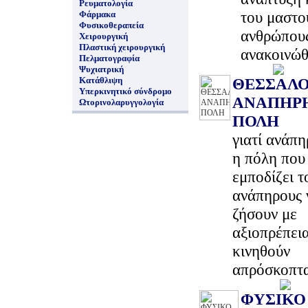
Ρευματολογία
του μαστο
Φάρμακα
Φυσικοθεραπεία
ανθρώπου
Χειρουργική
Πλαστική χειρουργική
ανακοινώ
Πελματογραφία
Ψυχιατρική
Κατάθλιψη
ΘΕΣΣΑΛΟ
Υπερκινητικό σύνδρομο
ΑΝΑΠΗΡ
Ωτορινολαρυγγολογία
ΠΟΛΗ
γιατί ανάπη
η πόλη που
εμποδίζει τ
ανάπηρους 
ζήσουν με
αξιοπρέπεια
κινηθούν
απρόσκοπτ
ΦΥΣΙΚΟ