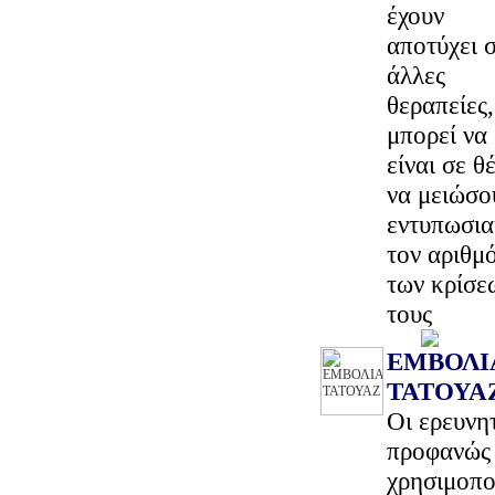
έχουν
αποτύχει 
άλλες
θεραπείες,
μπορεί να
είναι σε θ
να μειώσο
εντυπωσι
τον αριθμ
των κρίσε
τους
ΕΜΒΟΛΙ
ΤΑΤΟΥΑ
Oι ερευνη
προφανώς 
χρησιμοπο