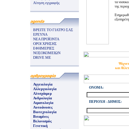
τα νοσοκομ
Αίτηση εγγραφής
της περιοχ
Ενημερωθε
εξυπηρέτησ
ΒΡΕΙΤΕ ΤΟ ΓΙΑΤΡΟ ΣΑΣ
ΕΡΕΥΝΑ
ΝΕΑ ΠΡΟΪΟΝΤΑ
ΟΡΟΙ ΧΡΗΣΗΣ
ΕΦΗΜΕΡΙΕΣ
ΝΟΣΟΚΟΜΕΙΩΝ
DRIVE ME
Ψάχνετ
και θέλε
Αγγειολογία
ONOMA:
Αλλεργιολογία
Αλτσχάιμερ
Ανδρολογία
ΠΕΡΙΟΧΗ - ΔΗΜΟΣ:
Αιματολογία
Αυτοάνοσες
Βιοτεχνολογία
Βιταμίνες
Βελονισμός
Γενετική