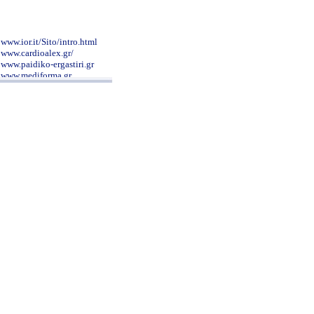
www.ior.it/Sito/intro.html
www.cardioalex.gr/
www.paidiko-ergastiri.gr
www.mediforma.gr
www.pelmatografima.gr
www.hiniadis.com/
www.metaxa-hospital.gr/
www.morfoanaplasis.gr
www.e-surg.gr/index.htm
www.patsialas.gr/
www.clinicalperiodontology.gr
www.syggros-hosp.gr/nav_1.htm
www.alzheimer-hellas.gr
www.ippokratio.gr/
www.onasseio.gr/
www.pgna.gr/contact.htm
nutritionalcare.blogspot.com/2007/12/blog-
post_4591.html
www.sismanoglio.gr/
www.drkalogirou.gr/
www.palliative.gr/uoa/index.html
www.makrogikas.gr
www.aestheticsurgery.gr
www.kat-hosp.gr
www.geocities.com/atheodori/