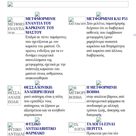
ΜΕΤΦΜΟΡΜΙΝΗ
ΜΕΤΦΟΡΜΙΝΗ ΚΑΙ P53
ΕΝΑΝΤΙΑ ΤΟΥ
Δύο μελέτες παρατήρησης
ΚΑΡΚΙΝΟΥ ΤΟΥ
δείχνουν ότι οι διαβητικοί
ΜΑΣΤΟΥ
ασθενείς που λαμβάνουν
Επιδρά σε πέντε παράγοντες
μετφορμίνη έχουν
που σχετίζονται με τον
χαμηλότερα ποσοστά
καρκίνο του μαστού. Οι
καρκίνου και θνησιμότητα
πρώτες ενδείξεις για τα εν
από καρκίνο από άλλους
δυνάμει ευεργετικά
διαβητικούς.
αποτελέσματα της
μετφορμίνης σχετικά με την
ανάπτυξη καρκίνου του
μαστού στους ανθρώπους
ανακοινώθηκαν
ΘΕΣΣΑΛΟΝΙΚΗ:
Η ΜΕΤΦΟΡΜΙΝΗ
ΑΝΑΠΗΡΗ ΠΟΛΗ
ΒΟΗΘΑ
γιατί ανάπηρη είναι η πόλη
στην απώλεια βάρους από
που εμποδίζει τους
αντιψυχωτικά φάρμακα σε
ανάπηρους να ζήσουν με
συνδυασμό με αλλαγή
αξιοπρέπεια και να κινηθούν
τρόπου ζωής, άσκησης και
απρόσκοπτα
διατροφής
ΦΥΣΙΚΟ
ΤΑ ΛΟΓΙΑ ΕΙΝΑΙ
ΑΝΤΙΔΙΑΒΗΤΙΚΟ
ΠΕΡΙΤΤΑ
ΦΑΡΜΑΚΟ
Πρόκειται για ένα νέο