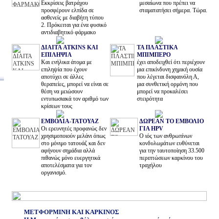
Εκκρίσεις βατράχου
μεσαίωνα που πρέπει να
προσφέρουν ελπίδα σε
σταματατήσει σήμερα. Τώρα.
ασθενείς με διαβήτη τύπου
2. Πρόκειται για ένα φυσικό
αντιδιαβητικό φάρμακο
ΔΙΑΙΤΑ ATKINS ΚΑΙ
ΤΑ ΠΛΑΣΤΙΚΑ
ΕΠΙΛΗΨΙΑ
ΜΠΙΜΠΕΡΟ
Και ενήλικα άτομα με
έχει αποδειχθεί ότι περιέχουν
επιληψία που έχουν
μια επικίνδυνη χημική ουσία
αποτύχει σε άλλες
που λέγεται δισφαινόλη Α,
θεραπείες, μπορεί να είναι σε
μια συνθετική ορμόνη που
θέση να μειώσουν
μπορεί να προκαλέσει
εντυπωσιακά τον αριθμό των
στειρότητα
κρίσεων τους
ΕΜΒΟΛΙΑ-ΤΑΤΟΥΑΖ
ΔΩΡΕΑΝ ΤΟ ΕΜΒΟΛΙΟ
Oι ερευνητές προφανώς δεν
ΓΙΑ HPV
χρησιμοποιούν μελάνι όπως
Ο ιός των ανθρωπίνων
στο μόνιμο τατουάζ και δεν
κονδυλωμάτων ευθύνεται
αφήνουν σημάδια αλλά
για την ταυτοποίηση 33.500
πιθανώς μόνο ευεργητικά
περιπτώσεων καρκίνου του
αποτελέσματα για τον
τραχήλου
οργανισμό.
ΜΕΤΦΟΡΜΙΝΗ ΚΑΙ ΚΑΡΚΙΝΟΣ