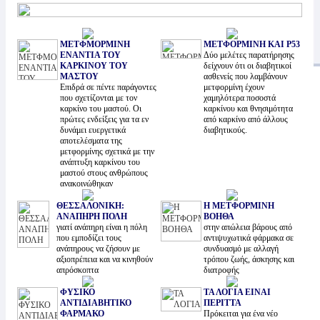
ΜΕΤΦΜΟΡΜΙΝΗ
ΜΕΤΦΟΡΜΙΝΗ ΚΑΙ P53
ΕΝΑΝΤΙΑ ΤΟΥ
Δύο μελέτες παρατήρησης
ΚΑΡΚΙΝΟΥ ΤΟΥ
δείχνουν ότι οι διαβητικοί
ΜΑΣΤΟΥ
ασθενείς που λαμβάνουν
Επιδρά σε πέντε παράγοντες
μετφορμίνη έχουν
που σχετίζονται με τον
χαμηλότερα ποσοστά
καρκίνο του μαστού. Οι
καρκίνου και θνησιμότητα
πρώτες ενδείξεις για τα εν
από καρκίνο από άλλους
δυνάμει ευεργετικά
διαβητικούς.
αποτελέσματα της
μετφορμίνης σχετικά με την
ανάπτυξη καρκίνου του
μαστού στους ανθρώπους
ανακοινώθηκαν
ΘΕΣΣΑΛΟΝΙΚΗ:
Η ΜΕΤΦΟΡΜΙΝΗ
ΑΝΑΠΗΡΗ ΠΟΛΗ
ΒΟΗΘΑ
γιατί ανάπηρη είναι η πόλη
στην απώλεια βάρους από
που εμποδίζει τους
αντιψυχωτικά φάρμακα σε
ανάπηρους να ζήσουν με
συνδυασμό με αλλαγή
αξιοπρέπεια και να κινηθούν
τρόπου ζωής, άσκησης και
απρόσκοπτα
διατροφής
ΦΥΣΙΚΟ
ΤΑ ΛΟΓΙΑ ΕΙΝΑΙ
ΑΝΤΙΔΙΑΒΗΤΙΚΟ
ΠΕΡΙΤΤΑ
ΦΑΡΜΑΚΟ
Πρόκειται για ένα νέο