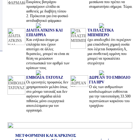
Εκκρίσεις βατράχου
μεσαίωνα που πρέπει να
προσφέρουν ελπίδα σε
σταματατήσει σήμερα. Τώρα.
ασθενείς με διαβήτη τύπου
2. Πρόκειται για ένα φυσικό
αντιδιαβητικό φάρμακο
ΔΙΑΙΤΑ ATKINS ΚΑΙ
ΤΑ ΠΛΑΣΤΙΚΑ
ΕΠΙΛΗΨΙΑ
ΜΠΙΜΠΕΡΟ
Και ενήλικα άτομα με
έχει αποδειχθεί ότι περιέχουν
επιληψία που έχουν
μια επικίνδυνη χημική ουσία
αποτύχει σε άλλες
που λέγεται δισφαινόλη Α,
θεραπείες, μπορεί να είναι σε
μια συνθετική ορμόνη που
θέση να μειώσουν
μπορεί να προκαλέσει
εντυπωσιακά τον αριθμό των
στειρότητα
κρίσεων τους
ΕΜΒΟΛΙΑ-ΤΑΤΟΥΑΖ
ΔΩΡΕΑΝ ΤΟ ΕΜΒΟΛΙΟ
Oι ερευνητές προφανώς δεν
ΓΙΑ HPV
χρησιμοποιούν μελάνι όπως
Ο ιός των ανθρωπίνων
στο μόνιμο τατουάζ και δεν
κονδυλωμάτων ευθύνεται
αφήνουν σημάδια αλλά
για την ταυτοποίηση 33.500
πιθανώς μόνο ευεργητικά
περιπτώσεων καρκίνου του
αποτελέσματα για τον
τραχήλου
οργανισμό.
ΜΕΤΦΟΡΜΙΝΗ ΚΑΙ ΚΑΡΚΙΝΟΣ