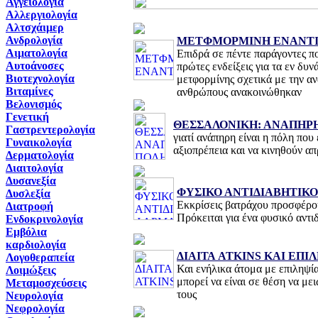
Αγγειολογία
Αλλεργιολογία
Αλτσχάιμερ
Ανδρολογία
ΜΕΤΦΜΟΡΜΙΝΗ ΕΝΑΝΤΙ
Αιματολογία
Επιδρά σε πέντε παράγοντες πο
Αυτοάνοσες
πρώτες ενδείξεις για τα εν δυ
Βιοτεχνολογία
μετφορμίνης σχετικά με την α
Βιταμίνες
ανθρώπους ανακοινώθηκαν
Βελονισμός
Γενετική
ΘΕΣΣΑΛΟΝΙΚΗ: ΑΝΑΠΗΡ
Γαστρεντερολογία
γιατί ανάπηρη είναι η πόλη που
Γυναικολογία
αξιοπρέπεια και να κινηθούν α
Δερματολογία
Διαιτολογία
Δυσανεξία
ΦΥΣΙΚΟ ΑΝΤΙΔΙΑΒΗΤΙΚ
Δυσλεξία
Εκκρίσεις βατράχου προσφέρου
Διατροφή
Πρόκειται για ένα φυσικό αντ
Ενδοκρινολογία
Εμβόλια
καρδιολογία
ΔΙΑΙΤΑ ATKINS ΚΑΙ ΕΠΙ
Λογοθεραπεία
Και ενήλικα άτομα με επιληψία
Λοιμώξεις
μπορεί να είναι σε θέση να μ
Μεταμοσχεύσεις
τους
Νευρολογία
Νεφρολογία