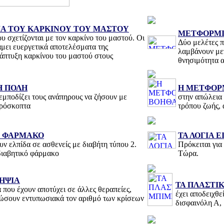
Α ΤΟΥ ΚΑΡΚΙΝΟΥ ΤΟΥ ΜΑΣΤΟΥ
ΜΕΤΦΟΡΜΙΝ
υ σχετίζονται με τον καρκίνο του μαστού. Οι
Δύο μελέτες π
νάμει ευεργετικά αποτελέσματα της
λαμβάνουν με
νάπτυξη καρκίνου του μαστού στους
θνησιμότητα α
Η ΠΟΛΗ
Η ΜΕΤΦΟΡ
 εμποδίζει τους ανάπηρους να ζήσουν με
στην απώλεια
πρόσκοπτα
τρόπου ζωής, 
Ο ΦΑΡΜΑΚΟ
ΤΑ ΛΟΓΙΑ Ε
ν ελπίδα σε ασθενείς με διαβήτη τύπου 2.
Πρόκειται για
ιδιαβητικό φάρμακο
Τώρα.
ΛΗΨΙΑ
ΤΑ ΠΛΑΣΤΙ
 που έχουν αποτύχει σε άλλες θεραπείες,
έχει αποδειχθε
ειώσουν εντυπωσιακά τον αριθμό των κρίσεων
δισφαινόλη Α,