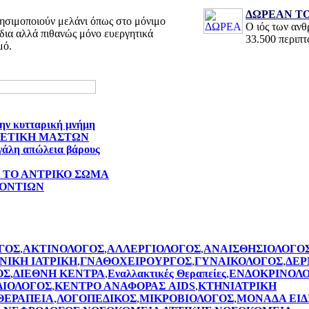
ΔΩΡΕΑΝ ΤΟ
ησιμοποιούν μελάνι όπως στο μόνιμο
Ο ιός των αν
δια αλλά πιθανώς μόνο ευεργητικά
33.500 περιπ
μό.
την κυτταρική μνήμη
ΘΕΤΙΚΗ ΜΑΣΤΩΝ
γάλη απώλεια βάρους
Α ΤΟ ΑΝΤΡΙΚΟ ΣΩΜΑ
ΔΟΝΤΙΩΝ
ΓΟΣ
,
ΑΚΤΙΝΟΛΟΓΟΣ
,
ΑΛΛΕΡΓΙΟΛΟΓΟΣ
,
ΑΝΑΙΣΘΗΣΙΟΛΟΓΟ
ΝΙΚΗ ΙΑΤΡΙΚΗ
,
ΓΝΑΘΟΧΕΙΡΟΥΡΓΟΣ
,
ΓΥΝΑΙΚΟΛΟΓΟΣ
,
ΔΕΡ
ΟΣ
,
ΔΙΕΘΝΗ ΚΕΝΤΡΑ
,
Εναλλακτικές Θεραπείες
,
ΕΝΔΟΚΡΙΝΟΛ
ΔΙΟΛΟΓΟΣ
,
ΚΕΝΤΡΟ ΑΝΑΦΟΡΑΣ AIDS
,
ΚΤΗΝΙΑΤΡΙΚΗ
ΘΕΡΑΠΕΙΑ
,
ΛΟΓΟΠΕΔΙΚΟΣ
,
ΜΙΚΡΟΒΙΟΛΟΓΟΣ
,
ΜΟΝΑΔΑ ΕΙΔ