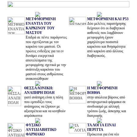
ΜΕΤΦΜΟΡΜΙΝΗ
ΜΕΤΦΟΡΜΙΝΗ ΚΑΙ P53
ΕΝΑΝΤΙΑ ΤΟΥ
Δύο μελέτες παρατήρησης
ΚΑΡΚΙΝΟΥ ΤΟΥ
δείχνουν ότι οι διαβητικοί
ΜΑΣΤΟΥ
ασθενείς που λαμβάνουν
Επιδρά σε πέντε παράγοντες
μετφορμίνη έχουν
που σχετίζονται με τον
χαμηλότερα ποσοστά
καρκίνο του μαστού. Οι
καρκίνου και θνησιμότητα
πρώτες ενδείξεις για τα εν
από καρκίνο από άλλους
δυνάμει ευεργετικά
διαβητικούς.
αποτελέσματα της
μετφορμίνης σχετικά με την
ανάπτυξη καρκίνου του
μαστού στους ανθρώπους
ανακοινώθηκαν
ΘΕΣΣΑΛΟΝΙΚΗ:
Η ΜΕΤΦΟΡΜΙΝΗ
ΑΝΑΠΗΡΗ ΠΟΛΗ
ΒΟΗΘΑ
γιατί ανάπηρη είναι η πόλη
στην απώλεια βάρους από
που εμποδίζει τους
αντιψυχωτικά φάρμακα σε
ανάπηρους να ζήσουν με
συνδυασμό με αλλαγή
αξιοπρέπεια και να κινηθούν
τρόπου ζωής, άσκησης και
απρόσκοπτα
διατροφής
ΦΥΣΙΚΟ
ΤΑ ΛΟΓΙΑ ΕΙΝΑΙ
ΑΝΤΙΔΙΑΒΗΤΙΚΟ
ΠΕΡΙΤΤΑ
ΦΑΡΜΑΚΟ
Πρόκειται για ένα νέο