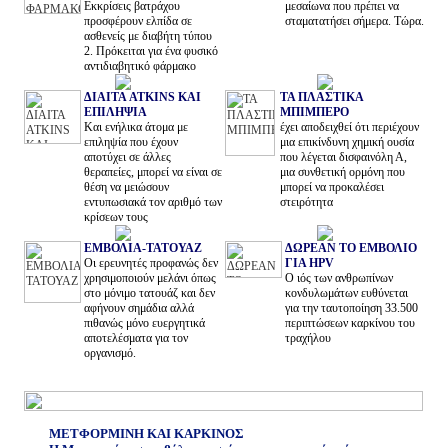
Εκκρίσεις βατράχου
μεσαίωνα που πρέπει να
προσφέρουν ελπίδα σε
σταματατήσει σήμερα. Τώρα.
ασθενείς με διαβήτη τύπου
2. Πρόκειται για ένα φυσικό
αντιδιαβητικό φάρμακο
ΔΙΑΙΤΑ ATKINS ΚΑΙ
ΤΑ ΠΛΑΣΤΙΚΑ
ΕΠΙΛΗΨΙΑ
ΜΠΙΜΠΕΡΟ
Και ενήλικα άτομα με
έχει αποδειχθεί ότι περιέχουν
επιληψία που έχουν
μια επικίνδυνη χημική ουσία
αποτύχει σε άλλες
που λέγεται δισφαινόλη Α,
θεραπείες, μπορεί να είναι σε
μια συνθετική ορμόνη που
θέση να μειώσουν
μπορεί να προκαλέσει
εντυπωσιακά τον αριθμό των
στειρότητα
κρίσεων τους
ΕΜΒΟΛΙΑ-ΤΑΤΟΥΑΖ
ΔΩΡΕΑΝ ΤΟ ΕΜΒΟΛΙΟ
Oι ερευνητές προφανώς δεν
ΓΙΑ HPV
χρησιμοποιούν μελάνι όπως
Ο ιός των ανθρωπίνων
στο μόνιμο τατουάζ και δεν
κονδυλωμάτων ευθύνεται
αφήνουν σημάδια αλλά
για την ταυτοποίηση 33.500
πιθανώς μόνο ευεργητικά
περιπτώσεων καρκίνου του
αποτελέσματα για τον
τραχήλου
οργανισμό.
ΜΕΤΦΟΡΜΙΝΗ ΚΑΙ ΚΑΡΚΙΝΟΣ