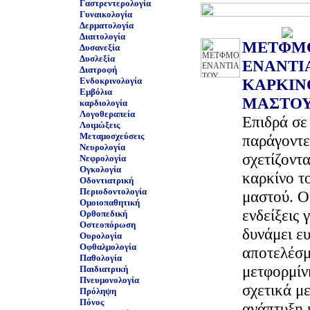
Γαστρεντερολογία
Γυναικολογία
Δερματολογία
Διαιτολογία
ΜΕΤΦΜ
Δυσανεξία
Δυσλεξία
ΕΝΑΝΤΙ
Διατροφή
Ενδοκρινολογία
ΚΑΡΚΙΝ
Εμβόλια
ΜΑΣΤΟ
καρδιολογία
Λογοθεραπεία
Επιδρά σε
Λοιμώξεις
Μεταμοσχεύσεις
παράγοντε
Νευρολογία
σχετίζοντα
Νεφρολογία
Ογκολογία
καρκίνο τ
Οδοντιατρική
Περιοδοντολογία
μαστού. Ο
Ομοιοπαθητική
ενδείξεις γ
Ορθοπεδική
Οστεοπόρωση
δυνάμει ε
Ουρολογία
Οφθαλμολογία
αποτελέσμ
Παθολογία
μετφορμίν
Παιδιατρική
Πνευμονολογία
σχετικά με
Πρόληψη
Πόνος
ανάπτυξη 