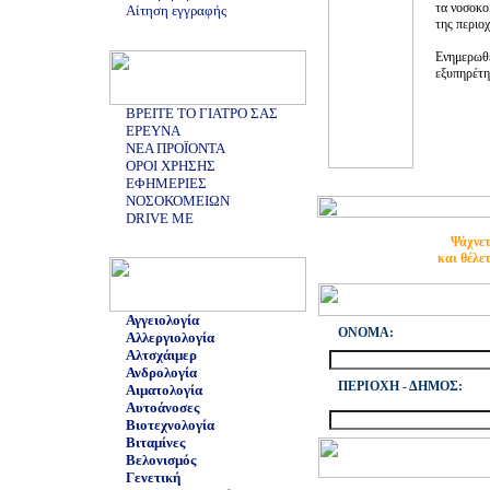
τα νοσοκομ
Αίτηση εγγραφής
της περιοχ
Ενημερωθε
εξυπηρέτησ
ΒΡΕΙΤΕ ΤΟ ΓΙΑΤΡΟ ΣΑΣ
ΕΡΕΥΝΑ
ΝΕΑ ΠΡΟΪΟΝΤΑ
ΟΡΟΙ ΧΡΗΣΗΣ
ΕΦΗΜΕΡΙΕΣ
ΝΟΣΟΚΟΜΕΙΩΝ
DRIVE ME
Ψάχνετ
και θέλε
Αγγειολογία
ONOMA:
Αλλεργιολογία
Αλτσχάιμερ
Ανδρολογία
ΠΕΡΙΟΧΗ - ΔΗΜΟΣ:
Αιματολογία
Αυτοάνοσες
Βιοτεχνολογία
Βιταμίνες
Βελονισμός
Γενετική