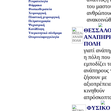
Ρευματολογία
του μαστο
Φάρμακα
Φυσικοθεραπεία
ανθρώπου
Χειρουργική
Πλαστική χειρουργική
ανακοινώ
Πελματογραφία
Ψυχιατρική
Κατάθλιψη
ΘΕΣΣΑΛΟ
Υπερκινητικό σύνδρομο
ΑΝΑΠΗΡ
Ωτορινολαρυγγολογία
ΠΟΛΗ
γιατί ανάπη
η πόλη που
εμποδίζει τ
ανάπηρους 
ζήσουν με
αξιοπρέπεια
κινηθούν
απρόσκοπτ
ΦΥΣΙΚΟ