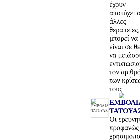
έχουν
αποτύχει 
άλλες
θεραπείες,
μπορεί να
είναι σε θ
να μειώσο
εντυπωσι
τον αριθμ
των κρίσε
τους
ΕΜΒΟΛΙ
ΤΑΤΟΥΑ
Oι ερευνη
προφανώς 
χρησιμοπο