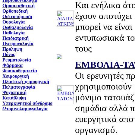
Περιοδοντολογία
Και ενήλικα άτ
Ομοιοπαθητική
Ορθοπεδική
έχουν αποτύχει 
Οστεοπόρωση
Ουρολογία
μπορεί να είναι
Οφθαλμολογία
Παθολογία
εντυπωσιακά το
Παιδιατρική
Πνευμονολογία
τους
Πρόληψη
Πόνος
Ρευματολογία
ΕΜΒΟΛΙΑ-Τ
Φάρμακα
Φυσικοθεραπεία
Oι ερευνητές π
Χειρουργική
Πλαστική χειρουργική
χρησιμοποιούν 
Πελματογραφία
Ψυχιατρική
μόνιμο τατουάζ
Κατάθλιψη
Υπερκινητικό σύνδρομο
σημάδια αλλά π
Ωτορινολαρυγγολογία
ευεργητικά απο
οργανισμό.