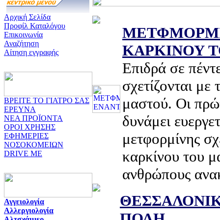
Αρχική Σελίδα
Προφίλ Καταλόγου
ΜΕΤΦΜΟΡΜΙ
Επικοινωνία
Αναζήτηση
ΚΑΡΚΙΝΟΥ 
Αίτηση εγγραφής
Επιδρά σε πέντ
σχετίζονται με 
μαστού. Οι πρώτ
ΒΡΕΙΤΕ ΤΟ ΓΙΑΤΡΟ ΣΑΣ
ΕΡΕΥΝΑ
δυνάμει ευεργε
ΝΕΑ ΠΡΟΪΟΝΤΑ
ΟΡΟΙ ΧΡΗΣΗΣ
μετφορμίνης σχ
ΕΦΗΜΕΡΙΕΣ
ΝΟΣΟΚΟΜΕΙΩΝ
καρκίνου του μ
DRIVE ME
ανθρώπους ανα
ΘΕΣΣΑΛΟΝΙΚ
Αγγειολογία
Αλλεργιολογία
ΠΟΛΗ
Αλτσχάιμερ