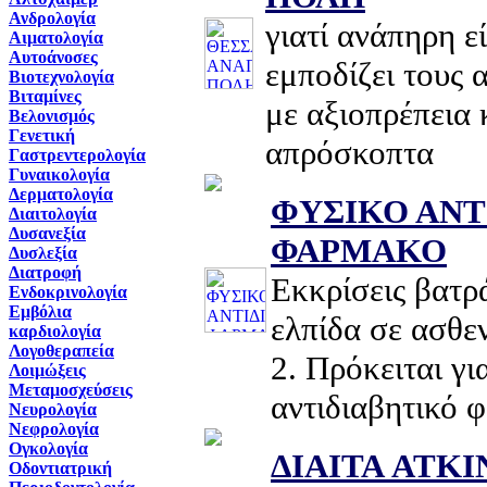
Ανδρολογία
γιατί ανάπηρη ε
Αιματολογία
Αυτοάνοσες
εμποδίζει τους 
Βιοτεχνολογία
Βιταμίνες
με αξιοπρέπεια 
Βελονισμός
Γενετική
απρόσκοπτα
Γαστρεντερολογία
Γυναικολογία
Δερματολογία
ΦΥΣΙΚΟ ΑΝΤ
Διαιτολογία
Δυσανεξία
ΦΑΡΜΑΚΟ
Δυσλεξία
Διατροφή
Εκκρίσεις βατ
Ενδοκρινολογία
Εμβόλια
ελπίδα σε ασθεν
καρδιολογία
Λογοθεραπεία
2. Πρόκειται γι
Λοιμώξεις
Μεταμοσχεύσεις
αντιδιαβητικό 
Νευρολογία
Νεφρολογία
Ογκολογία
ΔΙΑΙΤΑ ATKI
Οδοντιατρική