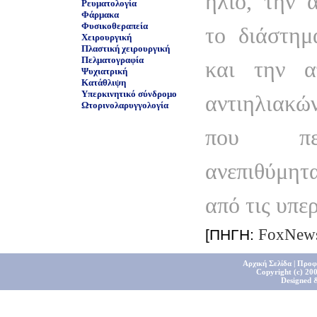
ήλιο, την 
Ρευματολογία
Φάρμακα
Φυσικοθεραπεία
το διάστημ
Χειρουργική
Πλαστική χειρουργική
Πελματογραφία
και την α
Ψυχιατρική
Κατάθλιψη
Υπερκινητικό σύνδρομο
αντιηλιακ
Ωτορινολαρυγγολογία
που περ
ανεπιθύμη
από τις υπερ
FoxNew
[ΠΗΓΗ:
Αρχική Σελίδα
|
Προφ
Copyright (c) 200
Designed 