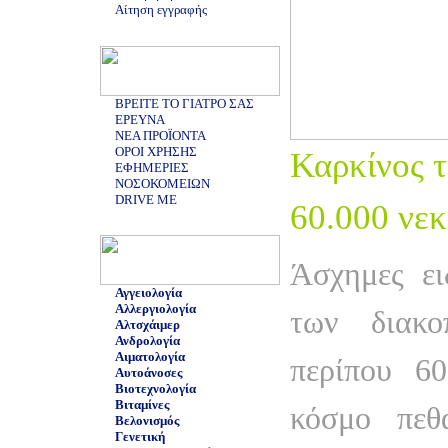
Αίτηση εγγραφής
ΒΡΕΙΤΕ ΤΟ ΓΙΑΤΡΟ ΣΑΣ
ΕΡΕΥΝΑ
ΝΕΑ ΠΡΟΪΟΝΤΑ
ΟΡΟΙ ΧΡΗΣΗΣ
Καρκίνος 
ΕΦΗΜΕΡΙΕΣ
ΝΟΣΟΚΟΜΕΙΩΝ
DRIVE ME
60.000 νεκ
Άσχημες ει
Αγγειολογία
Αλλεργιολογία
των διακο
Αλτσχάιμερ
Ανδρολογία
Αιματολογία
περίπου 6
Αυτοάνοσες
Βιοτεχνολογία
Βιταμίνες
κόσμο πεθ
Βελονισμός
Γενετική