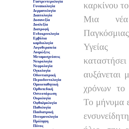
Γαστρεντερολογία
καρκίνου το
Γυναικολογία
Δερματολογία
Διαιτολογία
Μια νέα
Δυσανεξία
Δυσλεξία
Διατροφή
Παγκόσμ
Ενδοκρινολογία
Εμβόλια
καρδιολογία
Υγείας
Λογοθεραπεία
Λοιμώξεις
Μεταμοσχεύσεις
καταστή
Νευρολογία
Νεφρολογία
Ογκολογία
αυξάνεται 
Οδοντιατρική
Περιοδοντολογία
Ομοιοπαθητική
χρόνων το 
Ορθοπεδική
Οστεοπόρωση
Ουρολογία
Το μήνυμα ε
Οφθαλμολογία
Παθολογία
Παιδιατρική
ενσυνείδητ
Πνευμονολογία
Πρόληψη
Πόνος