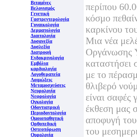
Βιταμίνες
περίπου 60.
Βελονισμός
Γενετική
κόσμο πεθαί
Γαστρεντερολογία
Γυναικολογία
καρκίνου το
Δερματολογία
Διαιτολογία
Μια νέα μελ
Δυσανεξία
Δυσλεξία
Οργάνωσης Υ
Διατροφή
Ενδοκρινολογία
καταστήσει σ
Εμβόλια
καρδιολογία
με το πέρασ
Λογοθεραπεία
Λοιμώξεις
θλιβερό νού
Μεταμοσχεύσεις
Νευρολογία
είναι σαφές 
Νεφρολογία
Ογκολογία
έκθεση μας σ
Οδοντιατρική
Περιοδοντολογία
αποφυγή του
Ομοιοπαθητική
Ορθοπεδική
του μεσημερι
Οστεοπόρωση
Ουρολογία