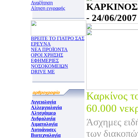
Αναζήτηση
ΚΑΡΚΙΝΟΣ
Αίτηση εγγραφής
- 24/06/2007
ΒΡΕΙΤΕ ΤΟ ΓΙΑΤΡΟ ΣΑΣ
ΕΡΕΥΝΑ
ΝΕΑ ΠΡΟΪΟΝΤΑ
ΟΡΟΙ ΧΡΗΣΗΣ
ΕΦΗΜΕΡΙΕΣ
ΝΟΣΟΚΟΜΕΙΩΝ
DRIVE ME
Καρκίνος τ
Αγγειολογία
60.000 νεκ
Αλλεργιολογία
Αλτσχάιμερ
Ανδρολογία
Άσχημες ειδ
Αιματολογία
Αυτοάνοσες
των διακοπώ
Βιοτεχνολογία