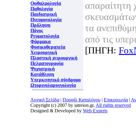
απαραίτητη 
Οφθαλμολογία
Παθολογία
σκευασμάτων
Παιδιατρική
Πνευμονολογία
Πρόληψη
τα ανεπιθύμ
Πόνος
Ρευματολογία
από τις υπερ
Φάρμακα
Φυσικοθεραπεία
[ΠΗΓΗ:
Fox
Χειρουργική
Πλαστική χειρουργική
Πελματογραφία
Ψυχιατρική
Κατάθλιψη
Υπερκινητικό σύνδρομο
Ωτορινολαρυγγολογία
Αρχική Σελίδα
|
Προφίλ Καταλόγου
|
Επικοινωνία
|
Αν
Copyright (c) 2007 by iatreion.gr,
All rights reserved
Designed & Developed by
Web Experts