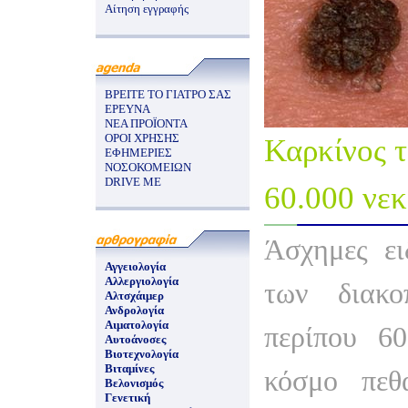
Αίτηση εγγραφής
ΒΡΕΙΤΕ ΤΟ ΓΙΑΤΡΟ ΣΑΣ
ΕΡΕΥΝΑ
ΝΕΑ ΠΡΟΪΟΝΤΑ
ΟΡΟΙ ΧΡΗΣΗΣ
Καρκίνος 
ΕΦΗΜΕΡΙΕΣ
ΝΟΣΟΚΟΜΕΙΩΝ
DRIVE ME
60.000 νεκ
Άσχημες ει
Αγγειολογία
Αλλεργιολογία
των διακο
Αλτσχάιμερ
Ανδρολογία
Αιματολογία
περίπου 6
Αυτοάνοσες
Βιοτεχνολογία
Βιταμίνες
κόσμο πεθ
Βελονισμός
Γενετική