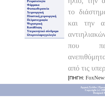
ήλιο, την 
Ρευματολογία
Φάρμακα
Φυσικοθεραπεία
το διάστημ
Χειρουργική
Πλαστική χειρουργική
Πελματογραφία
και την α
Ψυχιατρική
Κατάθλιψη
Υπερκινητικό σύνδρομο
αντιηλιακ
Ωτορινολαρυγγολογία
που περ
ανεπιθύμη
από τις υπερ
FoxNew
[ΠΗΓΗ:
Αρχική Σελίδα
|
Προφ
Copyright (c) 200
Designed 