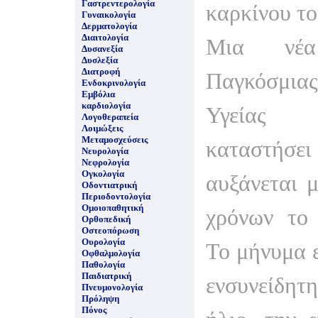
Γαστρεντερολογία
καρκίνου το
Γυναικολογία
Δερματολογία
Διαιτολογία
Μια νέα
Δυσανεξία
Δυσλεξία
Διατροφή
Παγκόσμ
Ενδοκρινολογία
Εμβόλια
καρδιολογία
Υγείας
Λογοθεραπεία
Λοιμώξεις
Μεταμοσχεύσεις
καταστή
Νευρολογία
Νεφρολογία
Ογκολογία
αυξάνεται 
Οδοντιατρική
Περιοδοντολογία
Ομοιοπαθητική
χρόνων το 
Ορθοπεδική
Οστεοπόρωση
Ουρολογία
Το μήνυμα ε
Οφθαλμολογία
Παθολογία
Παιδιατρική
ενσυνείδητ
Πνευμονολογία
Πρόληψη
Πόνος