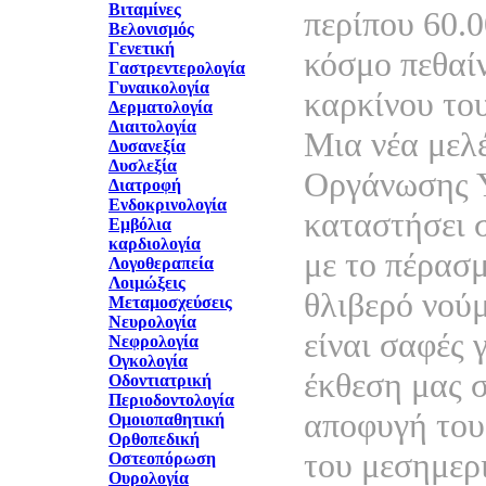
Βιταμίνες
περίπου 60.
Βελονισμός
Γενετική
κόσμο πεθαί
Γαστρεντερολογία
Γυναικολογία
καρκίνου το
Δερματολογία
Διαιτολογία
Μια νέα μελ
Δυσανεξία
Δυσλεξία
Οργάνωσης Υ
Διατροφή
Ενδοκρινολογία
καταστήσει σ
Εμβόλια
καρδιολογία
με το πέρασ
Λογοθεραπεία
Λοιμώξεις
θλιβερό νού
Μεταμοσχεύσεις
Νευρολογία
είναι σαφές 
Νεφρολογία
Ογκολογία
έκθεση μας σ
Οδοντιατρική
Περιοδοντολογία
αποφυγή του
Ομοιοπαθητική
Ορθοπεδική
του μεσημερι
Οστεοπόρωση
Ουρολογία