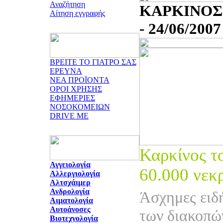
Αναζήτηση
ΚΑΡΚΙΝΟΣ
Αίτηση εγγραφής
- 24/06/2007
ΒΡΕΙΤΕ ΤΟ ΓΙΑΤΡΟ ΣΑΣ
ΕΡΕΥΝΑ
ΝΕΑ ΠΡΟΪΟΝΤΑ
ΟΡΟΙ ΧΡΗΣΗΣ
ΕΦΗΜΕΡΙΕΣ
ΝΟΣΟΚΟΜΕΙΩΝ
DRIVE ME
Καρκίνος τ
Αγγειολογία
60.000 νεκ
Αλλεργιολογία
Αλτσχάιμερ
Ανδρολογία
Άσχημες ειδ
Αιματολογία
Αυτοάνοσες
των διακοπώ
Βιοτεχνολογία