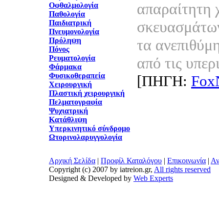
απαραίτητη 
Οφθαλμολογία
Παθολογία
σκευασμάτων
Παιδιατρική
Πνευμονολογία
Πρόληψη
τα ανεπιθύμ
Πόνος
Ρευματολογία
από τις υπερ
Φάρμακα
Φυσικοθεραπεία
[ΠΗΓΗ:
Fox
Χειρουργική
Πλαστική χειρουργική
Πελματογραφία
Ψυχιατρική
Κατάθλιψη
Υπερκινητικό σύνδρομο
Ωτορινολαρυγγολογία
Αρχική Σελίδα
|
Προφίλ Καταλόγου
|
Επικοινωνία
|
Αν
Copyright (c) 2007 by iatreion.gr,
All rights reserved
Designed & Developed by
Web Experts