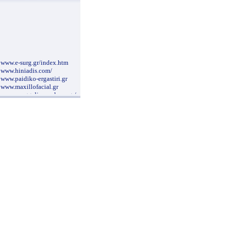
www.e-surg.gr/index.htm
www.hiniadis.com/
www.paidiko-ergastiri.gr
www.maxillofacial.gr
www.evaggelismos-hosp.gr/
www.cardioalex.gr/
www.gynaecology.com.cy/gr.htm
www.palliative.gr/uoa/index.html
www.geocities.com/atheodori/
www.alzheimer-hellas.gr
www.dental-blog.gr/
nutritionalcare.blogspot.com/2007/12/blog-
post_4591.html
www.syggros-hosp.gr/nav_1.htm
www.clinicalperiodontology.gr
www.onasseio.gr/
www.mediforma.gr
www.a-antonopoulos.gr/greek/
www.morfoanaplasis.gr
www.kapositas.gr/index.php
www.ophthalmiatreio.gr/