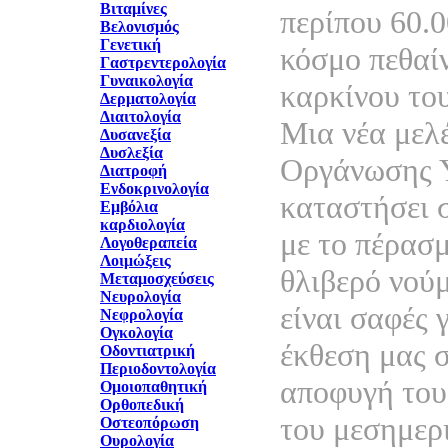
Βιταμίνες
περίπου 60.
Βελονισμός
Γενετική
κόσμο πεθαί
Γαστρεντερολογία
Γυναικολογία
καρκίνου το
Δερματολογία
Διαιτολογία
Μια νέα μελ
Δυσανεξία
Δυσλεξία
Οργάνωσης Υ
Διατροφή
Ενδοκρινολογία
καταστήσει σ
Εμβόλια
καρδιολογία
με το πέρασ
Λογοθεραπεία
Λοιμώξεις
θλιβερό νού
Μεταμοσχεύσεις
Νευρολογία
είναι σαφές 
Νεφρολογία
Ογκολογία
έκθεση μας σ
Οδοντιατρική
Περιοδοντολογία
αποφυγή του
Ομοιοπαθητική
Ορθοπεδική
του μεσημερι
Οστεοπόρωση
Ουρολογία