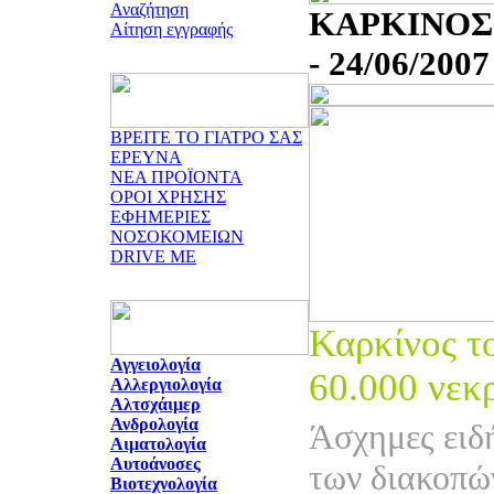
Αναζήτηση
ΚΑΡΚΙΝΟΣ
Αίτηση εγγραφής
- 24/06/2007
ΒΡΕΙΤΕ ΤΟ ΓΙΑΤΡΟ ΣΑΣ
ΕΡΕΥΝΑ
ΝΕΑ ΠΡΟΪΟΝΤΑ
ΟΡΟΙ ΧΡΗΣΗΣ
ΕΦΗΜΕΡΙΕΣ
ΝΟΣΟΚΟΜΕΙΩΝ
DRIVE ME
Καρκίνος τ
Αγγειολογία
60.000 νεκ
Αλλεργιολογία
Αλτσχάιμερ
Ανδρολογία
Άσχημες ειδ
Αιματολογία
Αυτοάνοσες
των διακοπώ
Βιοτεχνολογία