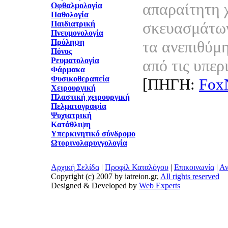
απαραίτητη 
Οφθαλμολογία
Παθολογία
σκευασμάτων
Παιδιατρική
Πνευμονολογία
Πρόληψη
τα ανεπιθύμ
Πόνος
Ρευματολογία
από τις υπερ
Φάρμακα
Φυσικοθεραπεία
[ΠΗΓΗ:
Fox
Χειρουργική
Πλαστική χειρουργική
Πελματογραφία
Ψυχιατρική
Κατάθλιψη
Υπερκινητικό σύνδρομο
Ωτορινολαρυγγολογία
Αρχική Σελίδα
|
Προφίλ Καταλόγου
|
Επικοινωνία
|
Αν
Copyright (c) 2007 by iatreion.gr,
All rights reserved
Designed & Developed by
Web Experts