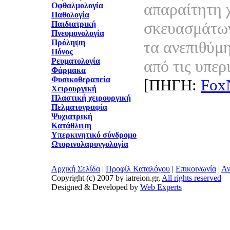
απαραίτητη 
Οφθαλμολογία
Παθολογία
σκευασμάτων
Παιδιατρική
Πνευμονολογία
Πρόληψη
τα ανεπιθύμ
Πόνος
Ρευματολογία
από τις υπερ
Φάρμακα
Φυσικοθεραπεία
[ΠΗΓΗ:
Fox
Χειρουργική
Πλαστική χειρουργική
Πελματογραφία
Ψυχιατρική
Κατάθλιψη
Υπερκινητικό σύνδρομο
Ωτορινολαρυγγολογία
Αρχική Σελίδα
|
Προφίλ Καταλόγου
|
Επικοινωνία
|
Αν
Copyright (c) 2007 by iatreion.gr,
All rights reserved
Designed & Developed by
Web Experts