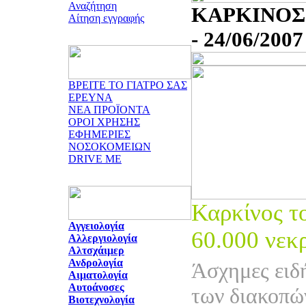
Αναζήτηση
ΚΑΡΚΙΝΟΣ
Αίτηση εγγραφής
- 24/06/2007
ΒΡΕΙΤΕ ΤΟ ΓΙΑΤΡΟ ΣΑΣ
ΕΡΕΥΝΑ
ΝΕΑ ΠΡΟΪΟΝΤΑ
ΟΡΟΙ ΧΡΗΣΗΣ
ΕΦΗΜΕΡΙΕΣ
ΝΟΣΟΚΟΜΕΙΩΝ
DRIVE ME
Καρκίνος τ
Αγγειολογία
60.000 νεκ
Αλλεργιολογία
Αλτσχάιμερ
Ανδρολογία
Άσχημες ειδ
Αιματολογία
Αυτοάνοσες
των διακοπώ
Βιοτεχνολογία