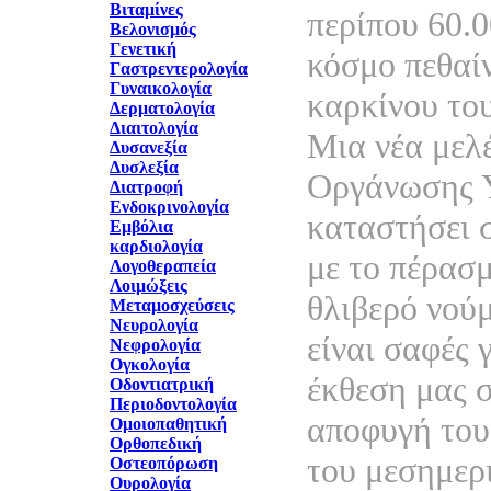
Βιταμίνες
περίπου 60.
Βελονισμός
Γενετική
κόσμο πεθαί
Γαστρεντερολογία
Γυναικολογία
καρκίνου το
Δερματολογία
Διαιτολογία
Μια νέα μελ
Δυσανεξία
Δυσλεξία
Οργάνωσης Υ
Διατροφή
Ενδοκρινολογία
καταστήσει σ
Εμβόλια
καρδιολογία
με το πέρασ
Λογοθεραπεία
Λοιμώξεις
θλιβερό νού
Μεταμοσχεύσεις
Νευρολογία
είναι σαφές 
Νεφρολογία
Ογκολογία
έκθεση μας σ
Οδοντιατρική
Περιοδοντολογία
αποφυγή του
Ομοιοπαθητική
Ορθοπεδική
του μεσημερι
Οστεοπόρωση
Ουρολογία