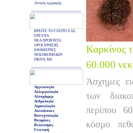
Αίτηση εγγραφής
ΒΡΕΙΤΕ ΤΟ ΓΙΑΤΡΟ ΣΑΣ
ΕΡΕΥΝΑ
ΝΕΑ ΠΡΟΪΟΝΤΑ
ΟΡΟΙ ΧΡΗΣΗΣ
Καρκίνος 
ΕΦΗΜΕΡΙΕΣ
ΝΟΣΟΚΟΜΕΙΩΝ
DRIVE ME
60.000 νεκ
Άσχημες ει
Αγγειολογία
Αλλεργιολογία
των διακο
Αλτσχάιμερ
Ανδρολογία
Αιματολογία
περίπου 6
Αυτοάνοσες
Βιοτεχνολογία
Βιταμίνες
κόσμο πεθ
Βελονισμός
Γενετική