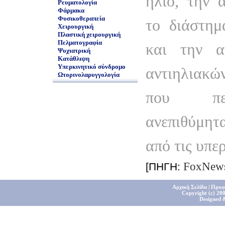
ήλιο, την 
Ρευματολογία
Φάρμακα
Φυσικοθεραπεία
το διάστημ
Χειρουργική
Πλαστική χειρουργική
Πελματογραφία
και την α
Ψυχιατρική
Κατάθλιψη
Υπερκινητικό σύνδρομο
αντιηλιακ
Ωτορινολαρυγγολογία
που περ
ανεπιθύμη
από τις υπερ
FoxNew
[ΠΗΓΗ:
Αρχική Σελίδα
|
Προφ
Copyright (c) 200
Designed 