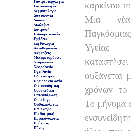
Γαστρεντερολογία
καρκίνου το
Γυναικολογία
Δερματολογία
Διαιτολογία
Μια νέα
Δυσανεξία
Δυσλεξία
Διατροφή
Παγκόσμ
Ενδοκρινολογία
Εμβόλια
καρδιολογία
Υγείας
Λογοθεραπεία
Λοιμώξεις
Μεταμοσχεύσεις
καταστή
Νευρολογία
Νεφρολογία
Ογκολογία
αυξάνεται 
Οδοντιατρική
Περιοδοντολογία
Ομοιοπαθητική
χρόνων το 
Ορθοπεδική
Οστεοπόρωση
Ουρολογία
Το μήνυμα ε
Οφθαλμολογία
Παθολογία
Παιδιατρική
ενσυνείδητ
Πνευμονολογία
Πρόληψη
Πόνος