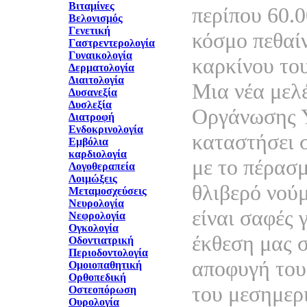
Βιταμίνες
περίπου 60.
Βελονισμός
Γενετική
κόσμο πεθαί
Γαστρεντερολογία
Γυναικολογία
καρκίνου το
Δερματολογία
Διαιτολογία
Μια νέα μελ
Δυσανεξία
Δυσλεξία
Οργάνωσης Υ
Διατροφή
Ενδοκρινολογία
καταστήσει σ
Εμβόλια
καρδιολογία
με το πέρασ
Λογοθεραπεία
Λοιμώξεις
θλιβερό νού
Μεταμοσχεύσεις
Νευρολογία
είναι σαφές 
Νεφρολογία
Ογκολογία
έκθεση μας σ
Οδοντιατρική
Περιοδοντολογία
αποφυγή του
Ομοιοπαθητική
Ορθοπεδική
του μεσημερι
Οστεοπόρωση
Ουρολογία