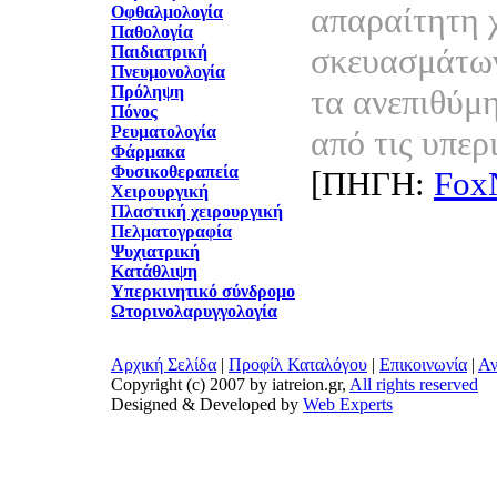
απαραίτητη 
Οφθαλμολογία
Παθολογία
σκευασμάτων
Παιδιατρική
Πνευμονολογία
Πρόληψη
τα ανεπιθύμ
Πόνος
Ρευματολογία
από τις υπερ
Φάρμακα
Φυσικοθεραπεία
[ΠΗΓΗ:
Fox
Χειρουργική
Πλαστική χειρουργική
Πελματογραφία
Ψυχιατρική
Κατάθλιψη
Υπερκινητικό σύνδρομο
Ωτορινολαρυγγολογία
Αρχική Σελίδα
|
Προφίλ Καταλόγου
|
Επικοινωνία
|
Αν
Copyright (c) 2007 by iatreion.gr,
All rights reserved
Designed & Developed by
Web Experts