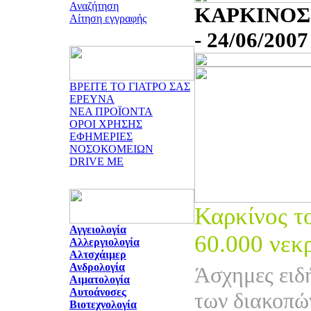
Αναζήτηση
ΚΑΡΚΙΝΟΣ
Αίτηση εγγραφής
- 24/06/2007
ΒΡΕΙΤΕ ΤΟ ΓΙΑΤΡΟ ΣΑΣ
ΕΡΕΥΝΑ
ΝΕΑ ΠΡΟΪΟΝΤΑ
ΟΡΟΙ ΧΡΗΣΗΣ
ΕΦΗΜΕΡΙΕΣ
ΝΟΣΟΚΟΜΕΙΩΝ
DRIVE ME
Καρκίνος τ
Αγγειολογία
60.000 νεκ
Αλλεργιολογία
Αλτσχάιμερ
Ανδρολογία
Άσχημες ειδ
Αιματολογία
Αυτοάνοσες
των διακοπώ
Βιοτεχνολογία