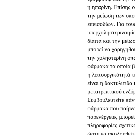
η ηπαρίνη. Επίσης ο
την μείωση των υπ
επεισοδίων. Για του
υπερχοληστεριναιμία
δίαιτα και την μεί
μπορεί να χορηγηθο
την χοληστερίνη όπω
φάρμακα τα οποία β
η λειτουργικότητά τ
είναι η δακτυλίτιδα 
μετατρεπτικού ενζύμ
Συμβουλευτείτε πάν
φάρμακα που παίρνετ
παρενέργειες μπορε
πληροφορίες σχετικ
ώστε να ακολουθείτ