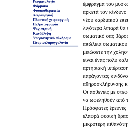
Ρευματολογία
έμφραγμα του μυοκα
Φάρμακα
Φυσικοθεραπεία
αρκετά τον κίνδυνο
Χειρουργική
νέου καρδιακού επε
Πλαστική χειρουργική
Πελματογραφία
λιγότερα λιπαρά θα 
Ψυχιατρική
Κατάθλιψη
σωματικό σας βάρος.
Υπερκινητικό σύνδρομο
Ωτορινολαρυγγολογία
απώλεια σωματικού 
μειώσετε την χοληστ
είναι ένας πολύ καλ
αρτηριακή υπέρταση
παράγοντας κινδύνο
αθηροσκλήρυνσης κα
Οι ασθενείς με στε
να ωφεληθούν από 
Πρόσφατες έρευνες έ
ελαφρά φυσική δρασ
μικρότερη πιθανότη