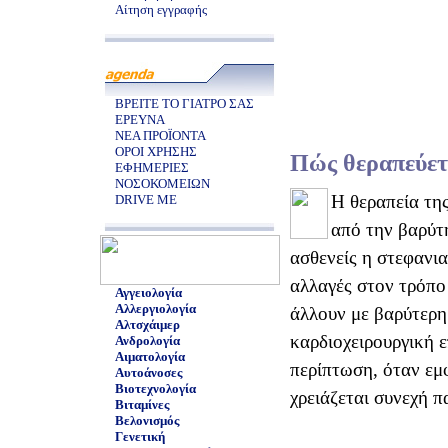
Αίτηση εγγραφής
ΒΡΕΙΤΕ ΤΟ ΓΙΑΤΡΟ ΣΑΣ
ΕΡΕΥΝΑ
ΝΕΑ ΠΡΟΪΟΝΤΑ
ΟΡΟΙ ΧΡΗΣΗΣ
Πώς θεραπεύετα
ΕΦΗΜΕΡΙΕΣ
ΝΟΣΟΚΟΜΕΙΩΝ
Η θεραπεία της
DRIVE ME
από την βαρύτ
ασθενείς η στεφανια
αλλαγές στον τρόπο
Αγγειολογία
Αλλεργιολογία
άλλουν με βαρύτερη
Αλτσχάιμερ
καρδιοχειρουργική ε
Ανδρολογία
Αιματολογία
περίπτωση, όταν εμ
Αυτοάνοσες
Βιοτεχνολογία
χρειάζεται συνεχή 
Βιταμίνες
Βελονισμός
Γενετική