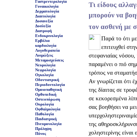
Γαστρεντερολογία
Τι είδους αλλα
Γυναικολογία
Δερματολογία
μπορούν να βο
Διαιτολογία
Δυσανεξία
τον ασθενή με 
Δυσλεξία
Διατροφή
Ενδοκρινολογία
Παρά το ότι μ
Εμβόλια
καρδιολογία
επιτευχθεί στη
Λογοθεραπεία
στεφανιαίας νόσου,
Λοιμώξεις
Μεταμοσχεύσεις
παραμένει ο πιό ση
Νευρολογία
Νεφρολογία
τρόπος να σταματήσ
Ογκολογία
Οδοντιατρική
Αν γνωρίζεται ότι έ
Περιοδοντολογία
της δίαιτας σε τροφέ
Ομοιοπαθητική
Ορθοπεδική
σε κεκορεσμένα λίπη
Οστεοπόρωση
Ουρολογία
σας βοηθήσει να με
Οφθαλμολογία
Παθολογία
υπερχοληστεριναιμία
Παιδιατρική
της αθηροσκλήρυνση
Πνευμονολογία
Πρόληψη
χοληστερίνης είναι
Πόνος