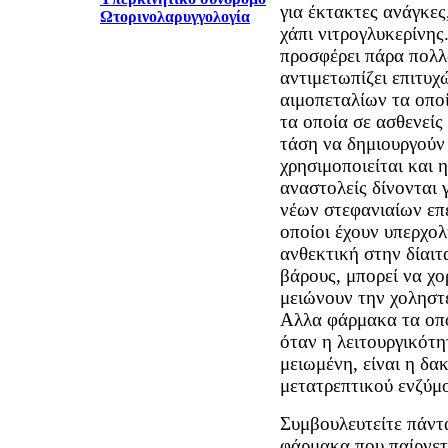
για έκτακτες ανάγκες
Ωτορινολαρυγγολογία
χάπι νιτρογλυκερίνης.
προσφέρει πάρα πολλά
αντιμετωπίζει επιτυ
αιμοπεταλίων τα οποί
τα οποία σε ασθενείς
τάση να δημιουργούν 
χρησιμοποιείται και η
αναστολείς δίνονται
νέων στεφανιαίων επε
οποίοι έχουν υπερχολ
ανθεκτική στην δίαιτ
βάρους, μπορεί να χ
μειώνουν την χοληστε
Αλλα φάρμακα τα οπο
όταν η λειτουργικότη
μειωμένη, είναι η δακ
μετατρεπτικού ενζύμο
Συμβουλευτείτε πάντα
φάρμακα που παίρνετε