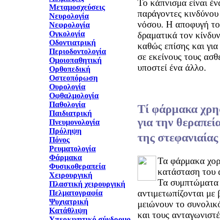
Το κάπνισμα είναι έν
Μεταμοσχεύσεις
παράγοντες κινδύνου 
Νευρολογία
νόσου. Η αποφυγή το
Νεφρολογία
Ογκολογία
δραματικά τον κίνδυ
Οδοντιατρική
καθώς επίσης και για
Περιοδοντολογία
σε εκείνους τους ασθε
Ομοιοπαθητική
υποστεί ένα άλλο.
Ορθοπεδική
Οστεοπόρωση
Ουρολογία
Οφθαλμολογία
Παθολογία
Τί φάρμακα χρη
Παιδιατρική
για την θεραπεί
Πνευμονολογία
Πρόληψη
της στεφανιαίας
Πόνος
Ρευματολογία
Φάρμακα
Τα φάρμακα χορ
Φυσικοθεραπεία
κατάσταση του 
Χειρουργική
Τα συμπτώματα
Πλαστική χειρουργική
αντιμετωπίζονται με 
Πελματογραφία
Ψυχιατρική
μειώνουν το συνολικ
Κατάθλιψη
και τους ανταγωνιστέ
Υπερκινητικό σύνδρομο