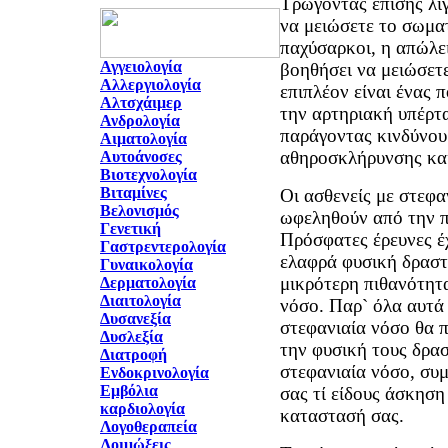
Τρώγοντας επίσης λι
να μειώσετε το σωματ
παχύσαρκοι, η απώλε
Αγγειολογία
βοηθήσει να μειώσετε
Αλλεργιολογία
επιπλέον είναι ένας 
Αλτσχάιμερ
την αρτηριακή υπέρτα
Ανδρολογία
παράγοντας κινδύνου
Αιματολογία
αθηροσκλήρυνσης και
Αυτοάνοσες
Βιοτεχνολογία
Βιταμίνες
Οι ασθενείς με στεφα
Βελονισμός
ωφεληθούν από την 
Γενετική
Πρόσφατες έρευνες έχ
Γαστρεντερολογία
ελαφρά φυσική δραστ
Γυναικολογία
μικρότερη πιθανότητ
Δερματολογία
Διαιτολογία
νόσο. Παρ` όλα αυτά 
Δυσανεξία
στεφανιαία νόσο θα π
Δυσλεξία
την φυσική τους δρασ
Διατροφή
στεφανιαία νόσο, συ
Ενδοκρινολογία
Εμβόλια
σας τί είδους άσκηση
καρδιολογία
καταστασή σας.
Λογοθεραπεία
Λοιμώξεις