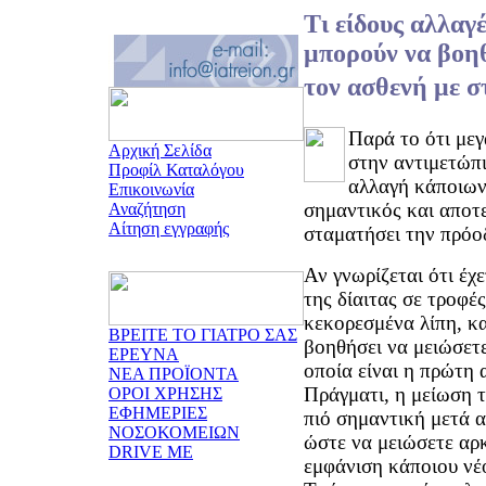
Τι είδους αλλαγ
μπορούν να βοη
τον ασθενή με σ
Παρά το ότι μεγ
Αρχική Σελίδα
στην αντιμετώπι
Προφίλ Καταλόγου
αλλαγή κάποιων
Επικοινωνία
σημαντικός και αποτ
Αναζήτηση
Αίτηση εγγραφής
σταματήσει την πρόοδ
Αν γνωρίζεται ότι έχ
της δίαιτας σε τροφές
κεκορεσμένα λίπη, κα
ΒΡΕΙΤΕ ΤΟ ΓΙΑΤΡΟ ΣΑΣ
βοηθήσει να μειώσετε
ΕΡΕΥΝΑ
οποία είναι η πρώτη 
ΝΕΑ ΠΡΟΪΟΝΤΑ
Πράγματι, η μείωση τ
ΟΡΟΙ ΧΡΗΣΗΣ
ΕΦΗΜΕΡΙΕΣ
πιό σημαντική μετά 
ΝΟΣΟΚΟΜΕΙΩΝ
ώστε να μειώσετε αρκ
DRIVE ME
εμφάνιση κάποιου νέ