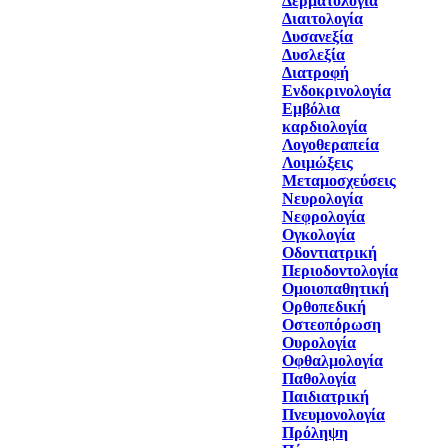
Δερματολογία
Διαιτολογία
Δυσανεξία
Δυσλεξία
Διατροφή
Ενδοκρινολογία
Εμβόλια
καρδιολογία
Λογοθεραπεία
Λοιμώξεις
Μεταμοσχεύσεις
Νευρολογία
Νεφρολογία
Ογκολογία
Οδοντιατρική
Περιοδοντολογία
Ομοιοπαθητική
Ορθοπεδική
Οστεοπόρωση
Ουρολογία
Οφθαλμολογία
Παθολογία
Παιδιατρική
Πνευμονολογία
Πρόληψη