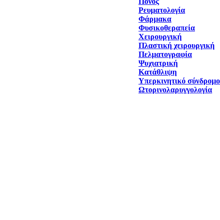
Πόνος
Ρευματολογία
Φάρμακα
Φυσικοθεραπεία
Χειρουργική
Πλαστική χειρουργική
Πελματογραφία
Ψυχιατρική
Κατάθλιψη
Υπερκινητικό σύνδρομο
Ωτορινολαρυγγολογία