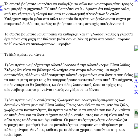
Το σωστό βούρτσισμα πρέπει να καθαρίζει τα ούλα και να απομακρύνει τροφές
Σ
και μικρόβια μηχανικά. Γι’ αυτό θα πρέπει να θυμόμαστε ότι υπάρχουν ούλα,
από την εξωτερική πλευρά και από την εσωτερική πλευρά των δοντιών.
Υπάρχουν σημεία μέσα στα ούλα τα οποία θα πρέπει να ξεπλένονται συχνά με
στοματικά διαλύματα, καθώς το βούρτσισμα στις περιοχές αυτές δεν αρκεί.
Το σωστό βούρτσισμα θα πρέπει να καθαρίζει και τη γλώσσα, καθώς η γλώσσα
έχει πάνω στη ράχη της θύλακες (κάτι σαν αυλάκια) μέσα στα οποία μπορούν
πολύ εύκολα να συσσωρευτούν μικρόβια.
Τι ΔΕΝ πρέπει να κάνετε
1) Δεν πρέπει να βρέχετε την οδοντόβουρτσα ή την οδοντόκρεμα. Είναι λάθος.
Στόχος δεν είναι να βάλουμε πλυντήριο στο στόμα κάνοντας μια παχιά
σαπουνάδα, αλλά να κολλήσουμε την οδοντόκρεμα πάνω στα δόντια απευθείας,
τα οποία με τη σειρά τους θα απορροφήσουν συστατικά από αυτή. Ταυτόχρονα,
η οδοντόκρεμα θα βοηθήσει, ως ένα είδος λιπαντικού, ώστε οι τρίχες της
οδοντόβουρτσας να μην είναι ικανές να γδάρουν τα δόντια.
2) Δεν πρέπει να βουρτσίζετε τις εξωτερικές και εσωτερικές επιφάνειες των
δοντιών κάθετα με αυτά! Είναι λάθος. Όπως όταν θέλετε να τρίψετε ένα ξύλο,
χωρίς να το καταστρέψετε, θα πρέπει να πάτε με τα «νερά» του και όχι κάθετα
σε αυτά, έτσι και τα δόντια έχουν φορά βουρτσίσματος και αυτή είναι από τα
ούλα προς τα δόντια και όχι κάθετα. Οι μασητικές περιοχές των δοντιών (οι
περιοχές που μασάμε) είναι οι μοναδικές που μπορούν να καθαρίσουν με
κάθετη κίνηση. Δονήσεις κάθετες με τα δόντια χρησιμοποιούνται στη bass
technique.