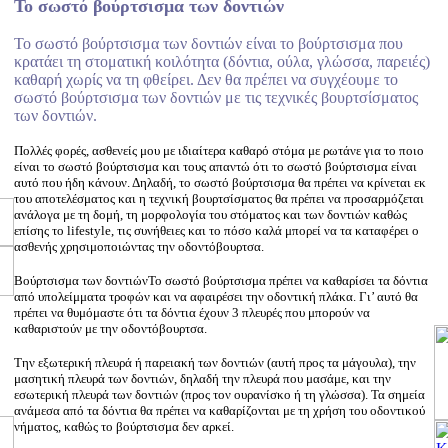
Το σωστό βούρτσισμα των δοντιών
Το σωστό βούρτσισμα των δοντιών είναι το βούρτσισμα που
κρατάει τη στοματική κοιλότητα (δόντια, ούλα, γλώσσα, παρειές)
καθαρή χωρίς να τη φθείρει. Δεν θα πρέπει να συγχέουμε το
σωστό βούρτσισμα των δοντιών με τις τεχνικές βουρτσίσματος
των δοντιών.
Πολλές φορές, ασθενείς μου με ιδιαίτερα καθαρό στόμα με ρωτάνε για το ποιο
είναι το σωστό βούρτσισμα και τους απαντώ ότι το σωστό βούρτσισμα είναι
αυτό που ήδη κάνουν. Δηλαδή, το σωστό βούρτσισμα θα πρέπει να κρίνεται εκ
του αποτελέσματος και η τεχνική βουρτσίσματος θα πρέπει να προσαρμόζεται
ανάλογα με τη δομή, τη μορφολογία του στόματος και των δοντιών καθώς
επίσης το lifestyle, τις συνήθειες και το πόσο καλά μπορεί να τα καταφέρει ο
ασθενής χρησιμοποιώντας την οδοντόβουρτσα.
Βούρτσισμα των δοντιώνΤο σωστό βούρτσισμα πρέπει να καθαρίσει τα δόντια
από υπολείμματα τροφών και να αφαιρέσει την οδοντική πλάκα. Γι’ αυτό θα
πρέπει να θυμόμαστε ότι τα δόντια έχουν 3 πλευρές που μπορούν να
καθαριστούν με την οδοντόβουρτσα.
Την εξωτερική πλευρά ή παρειακή των δοντιών (αυτή προς τα μάγουλα), την
μασητική πλευρά των δοντιών, δηλαδή την πλευρά που μασάμε, και την
εσωτερική πλευρά των δοντιών (προς τον ουρανίσκο ή τη γλώσσα). Τα σημεία
ανάμεσα από τα δόντια θα πρέπει να καθαρίζονται με τη χρήση του οδοντικού
νήματος, καθώς το βούρτσισμα δεν αρκεί.