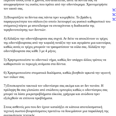
Περίπου τόσος είναι ο χρόνος που απαιτείται, ώστε τα δόντια σας να
απορροφήσουν τις ουσίες που πρέπει από την οδοντόκρεμα. Χρονομετρήστε
ww
τον εαυτό σας.
ww
w
3) Βουρτσίζετε τα δόντια σας πάντα πριν κοιμηθείτε. Το βράδυ η
παραγωγικότητα του σάλιου (το οποίο λειτουργεί ως φυσικό καθαριστικό του
w
στόματος) πέφτει με αποτέλεσμα να επιταχύνεται η διαδικασία της
w
τερηδονοποίησης των δοντιών.
w
ho
4) Αλλάζετε την οδοντόβουρτσα σας συχνά. Αν δείτε να αποκλίνουν οι τρίχες
w
της οδοντόβουρτσας από την κεφαλή πετάξτε την και αγοράστε μια καινούρια,
w
καθώς αυτές οι τρίχες μπορούν να τραυματίσουν τα ούλα σας. Αλλάζετε την
ww
οδοντόβουρτσα σας κάθε 3 με 4 μήνες.
ww
ww
5) Χρησιμοποιείστε το οδοντικό νήμα, καθώς δεν υπάρχει άλλος τρόπος να
ww
καθαριστούν οι περιοχές ανάμεσα στα δόντια.
ww
6) Χρησιμοποιείστε στοματικά διαλύματα, καθώς βοηθούν αρκετά την υγιεινή
nu
των ούλων σας.
po
ww
7) Επισκεφτείτε τακτικά τον οδοντίατρο σας ακόμα και αν δεν πονάτε. Η
ww
πρόληψη θα σας γλυτώσει από επώδυνες εμπειρίες καθώς ο οδοντίατρος σας
w
μπορεί να λύσει μικροπροβλήματα εύκολα, γρήγορα και ανώδυνα πριν
ww
εξελιχθούν σε επίπονα προβλήματα.
w
w
Στους ασθενείς μου που δεν έχουν καταλήξει σε κάποια αποτελεσματική
w
τεχνική σωστού βουρτσίσματος προτείνω να δοκιμάσουν μια παραλλαγή της
w
αμερικάνικης τεχνικής.