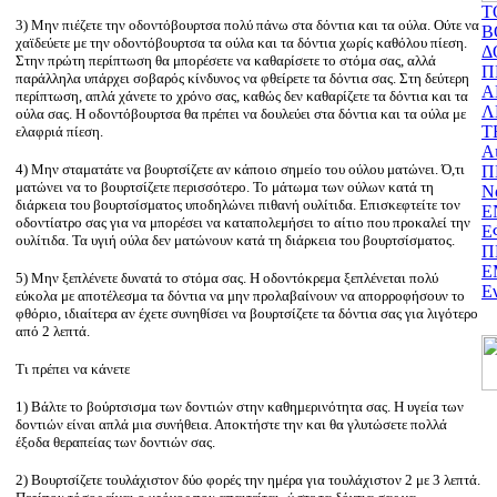
Τ
3) Μην πιέζετε την οδοντόβουρτσα πολύ πάνω στα δόντια και τα ούλα. Ούτε να
Β
χαϊδεύετε με την οδοντόβουρτσα τα ούλα και τα δόντια χωρίς καθόλου πίεση.
Δ
Στην πρώτη περίπτωση θα μπορέσετε να καθαρίσετε το στόμα σας, αλλά
Π
παράλληλα υπάρχει σοβαρός κίνδυνος να φθείρετε τα δόντια σας. Στη δεύτερη
Α
περίπτωση, απλά χάνετε το χρόνο σας, καθώς δεν καθαρίζετε τα δόντια και τα
Λ
ούλα σας. Η οδοντόβουρτσα θα πρέπει να δουλεύει στα δόντια και τα ούλα με
Τ
ελαφριά πίεση.
Αι
4) Μην σταματάτε να βουρτσίζετε αν κάποιο σημείο του ούλου ματώνει. Ό,τι
Π
ματώνει να το βουρτσίζετε περισσότερο. Το μάτωμα των ούλων κατά τη
Ν
διάρκεια του βουρτσίσματος υποδηλώνει πιθανή ουλίτιδα. Επισκεφτείτε τον
Ε
οδοντίατρο σας για να μπορέσει να καταπολεμήσει το αίτιο που προκαλεί την
Ε
ουλίτιδα. Τα υγιή ούλα δεν ματώνουν κατά τη διάρκεια του βουρτσίσματος.
Π
Ε
5) Μην ξεπλένετε δυνατά το στόμα σας. Η οδοντόκρεμα ξεπλένεται πολύ
E
εύκολα με αποτέλεσμα τα δόντια να μην προλαβαίνουν να απορροφήσουν το
φθόριο, ιδιαίτερα αν έχετε συνηθίσει να βουρτσίζετε τα δόντια σας για λιγότερο
από 2 λεπτά.
Tι πρέπει να κάνετε
1) Βάλτε το βούρτσισμα των δοντιών στην καθημερινότητα σας. Η υγεία των
δοντιών είναι απλά μια συνήθεια. Αποκτήστε την και θα γλυτώσετε πολλά
έξοδα θεραπείας των δοντιών σας.
2) Βουρτσίζετε τουλάχιστον δύο φορές την ημέρα για τουλάχιστον 2 με 3 λεπτά.