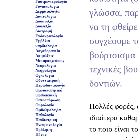
Γαστρεντερολογία
Γυναικολογία
γλώσσα, παρ
Δερματολογία
Διαιτολογία
Δυσανεξία
να τη φθείρε
Δυσλεξία
Διατροφή
Ενδοκρινολογία
συγχέουμε 
Εμβόλια
καρδιολογία
Λογοθεραπεία
βούρτσισμα 
Λοιμώξεις
Μεταμοσχεύσεις
Νευρολογία
τεχνικές βο
Νεφρολογία
Ογκολογία
Οδοντιατρική
δοντιών.
Περιοδοντολογία
Ομοιοπαθητική
Ορθοπεδική
Οστεοπόρωση
Πολλές φορές, 
Ουρολογία
Οφθαλμολογία
Παθολογία
ιδιαίτερα καθα
Παιδιατρική
Πνευμονολογία
το ποιο είναι 
Πρόληψη
Πόνος