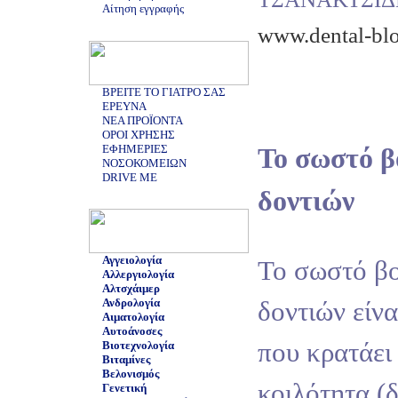
Αίτηση εγγραφής
www.dental-blo
ΒΡΕΙΤΕ ΤΟ ΓΙΑΤΡΟ ΣΑΣ
ΕΡΕΥΝΑ
ΝΕΑ ΠΡΟΪΟΝΤΑ
ΟΡΟΙ ΧΡΗΣΗΣ
ΕΦΗΜΕΡΙΕΣ
Το σωστό β
ΝΟΣΟΚΟΜΕΙΩΝ
DRIVE ME
δοντιών
Αγγειολογία
Το σωστό β
Αλλεργιολογία
Αλτσχάιμερ
Ανδρολογία
δοντιών είν
Αιματολογία
Αυτοάνοσες
που κρατάει
Βιοτεχνολογία
Βιταμίνες
Βελονισμός
κοιλότητα (δ
Γενετική