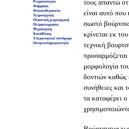
τους απαντώ ότ
Ρευματολογία
Φάρμακα
Φυσικοθεραπεία
είναι αυτό που
Χειρουργική
Πλαστική χειρουργική
σωστό βούρτσισ
Πελματογραφία
Ψυχιατρική
κρίνεται εκ το
Κατάθλιψη
Υπερκινητικό σύνδρομο
Ωτορινολαρυγγολογία
τεχνική βουρτσ
προσαρμόζεται 
μορφολογία του
δοντιών καθώς ε
συνήθειες και 
τα καταφέρει ο
χρησιμοποιώντ
Βούρτσισμα τω