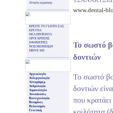
Αίτηση εγγραφής
www.dental-blo
ΒΡΕΙΤΕ ΤΟ ΓΙΑΤΡΟ ΣΑΣ
ΕΡΕΥΝΑ
ΝΕΑ ΠΡΟΪΟΝΤΑ
ΟΡΟΙ ΧΡΗΣΗΣ
ΕΦΗΜΕΡΙΕΣ
Το σωστό β
ΝΟΣΟΚΟΜΕΙΩΝ
DRIVE ME
δοντιών
Αγγειολογία
Το σωστό β
Αλλεργιολογία
Αλτσχάιμερ
Ανδρολογία
δοντιών είν
Αιματολογία
Αυτοάνοσες
που κρατάει
Βιοτεχνολογία
Βιταμίνες
Βελονισμός
κοιλότητα (δ
Γενετική