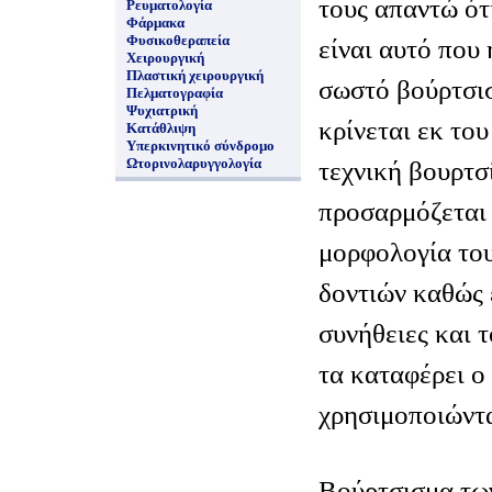
τους απαντώ ότ
Ρευματολογία
Φάρμακα
Φυσικοθεραπεία
είναι αυτό που
Χειρουργική
Πλαστική χειρουργική
σωστό βούρτσισ
Πελματογραφία
Ψυχιατρική
κρίνεται εκ το
Κατάθλιψη
Υπερκινητικό σύνδρομο
Ωτορινολαρυγγολογία
τεχνική βουρτσ
προσαρμόζεται 
μορφολογία του
δοντιών καθώς ε
συνήθειες και 
τα καταφέρει ο
χρησιμοποιώντ
Βούρτσισμα τω