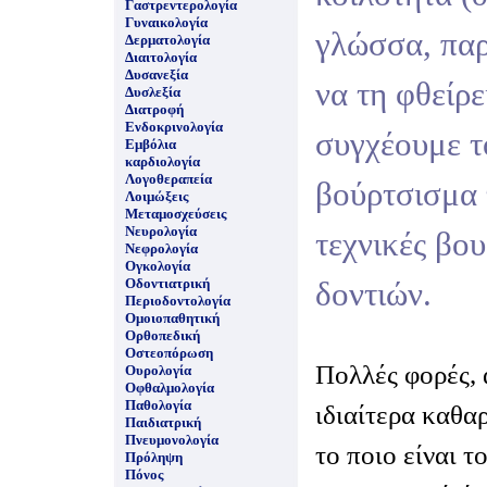
Γαστρεντερολογία
Γυναικολογία
γλώσσα, παρ
Δερματολογία
Διαιτολογία
Δυσανεξία
να τη φθείρε
Δυσλεξία
Διατροφή
Ενδοκρινολογία
συγχέουμε 
Εμβόλια
καρδιολογία
Λογοθεραπεία
βούρτσισμα 
Λοιμώξεις
Μεταμοσχεύσεις
Νευρολογία
τεχνικές βο
Νεφρολογία
Ογκολογία
Οδοντιατρική
δοντιών.
Περιοδοντολογία
Ομοιοπαθητική
Ορθοπεδική
Οστεοπόρωση
Πολλές φορές, 
Ουρολογία
Οφθαλμολογία
Παθολογία
ιδιαίτερα καθα
Παιδιατρική
Πνευμονολογία
το ποιο είναι 
Πρόληψη
Πόνος