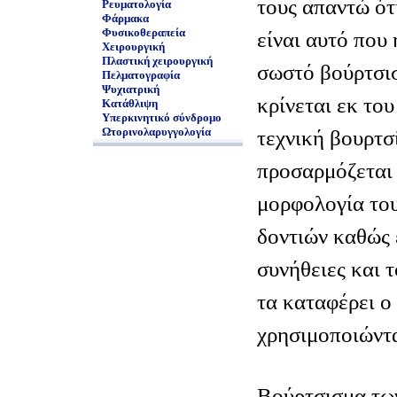
τους απαντώ ότ
Ρευματολογία
Φάρμακα
Φυσικοθεραπεία
είναι αυτό που
Χειρουργική
Πλαστική χειρουργική
σωστό βούρτσισ
Πελματογραφία
Ψυχιατρική
κρίνεται εκ το
Κατάθλιψη
Υπερκινητικό σύνδρομο
Ωτορινολαρυγγολογία
τεχνική βουρτσ
προσαρμόζεται 
μορφολογία του
δοντιών καθώς ε
συνήθειες και 
τα καταφέρει ο
χρησιμοποιώντ
Βούρτσισμα τω