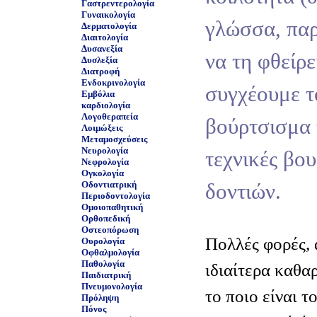
Γαστρεντερολογία
Γυναικολογία
γλώσσα, παρ
Δερματολογία
Διαιτολογία
Δυσανεξία
να τη φθείρε
Δυσλεξία
Διατροφή
Ενδοκρινολογία
συγχέουμε 
Εμβόλια
καρδιολογία
Λογοθεραπεία
βούρτσισμα 
Λοιμώξεις
Μεταμοσχεύσεις
Νευρολογία
τεχνικές βο
Νεφρολογία
Ογκολογία
Οδοντιατρική
δοντιών.
Περιοδοντολογία
Ομοιοπαθητική
Ορθοπεδική
Οστεοπόρωση
Πολλές φορές, 
Ουρολογία
Οφθαλμολογία
Παθολογία
ιδιαίτερα καθα
Παιδιατρική
Πνευμονολογία
το ποιο είναι 
Πρόληψη
Πόνος