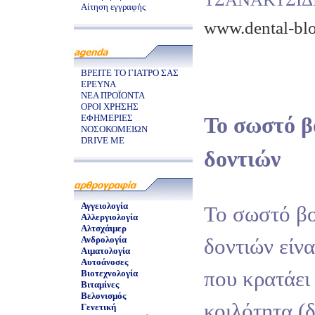
Αίτηση εγγραφής
www.dental-blo
ΒΡΕΙΤΕ ΤΟ ΓΙΑΤΡΟ ΣΑΣ
ΕΡΕΥΝΑ
ΝΕΑ ΠΡΟΪΟΝΤΑ
ΟΡΟΙ ΧΡΗΣΗΣ
ΕΦΗΜΕΡΙΕΣ
Το σωστό β
ΝΟΣΟΚΟΜΕΙΩΝ
DRIVE ME
δοντιών
Αγγειολογία
Το σωστό β
Αλλεργιολογία
Αλτσχάιμερ
Ανδρολογία
δοντιών είν
Αιματολογία
Αυτοάνοσες
που κρατάει
Βιοτεχνολογία
Βιταμίνες
Βελονισμός
κοιλότητα (δ
Γενετική