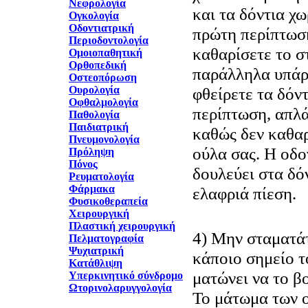
Νεφρολογία
και τα δόντια χ
Ογκολογία
Οδοντιατρική
πρώτη περίπτωσ
Περιοδοντολογία
καθαρίσετε το σ
Ομοιοπαθητική
Ορθοπεδική
παράλληλα υπάρ
Οστεοπόρωση
Ουρολογία
φθείρετε τα δόν
Οφθαλμολογία
περίπτωση, απλά
Παθολογία
Παιδιατρική
καθώς δεν καθαρ
Πνευμονολογία
ούλα σας. Η οδο
Πρόληψη
Πόνος
δουλεύει στα δό
Ρευματολογία
Φάρμακα
ελαφριά πίεση.
Φυσικοθεραπεία
Χειρουργική
Πλαστική χειρουργική
4) Μην σταματάτ
Πελματογραφία
Ψυχιατρική
κάποιο σημείο τ
Κατάθλιψη
ματώνει να το β
Υπερκινητικό σύνδρομο
Ωτορινολαρυγγολογία
Το μάτωμα των ο