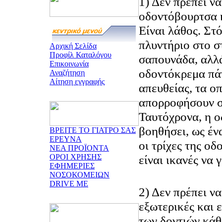
1) Δεν πρέπει να
οδοντόβουρτσα 
Είναι λάθος. Στό
πλυντήριο στο σ
Αρχική Σελίδα
Προφίλ Καταλόγου
σαπουνάδα, αλλ
Επικοινωνία
οδοντόκρεμα πά
Αναζήτηση
Αίτηση εγγραφής
απευθείας, τα οπ
απορροφήσουν σ
Ταυτόχρονα, η 
βοηθήσει, ως έν
ΒΡΕΙΤΕ ΤΟ ΓΙΑΤΡΟ ΣΑΣ
ΕΡΕΥΝΑ
οι τρίχες της ο
ΝΕΑ ΠΡΟΪΟΝΤΑ
ΟΡΟΙ ΧΡΗΣΗΣ
είναι ικανές να 
ΕΦΗΜΕΡΙΕΣ
ΝΟΣΟΚΟΜΕΙΩΝ
DRIVE ME
2) Δεν πρέπει να
εξωτερικές και 
των δοντιών κάθ