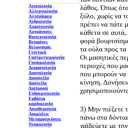
Αγγειολογία
λάθος. Όπως ότα
Αλλεργιολογία
ξύλο, χωρίς να 
Αλτσχάιμερ
Ανδρολογία
πρέπει να πάτε μ
Αιματολογία
κάθετα σε αυτά, 
Αυτοάνοσες
Βιοτεχνολογία
φορά βουρτσίσμα
Βιταμίνες
Βελονισμός
τα ούλα προς τα 
Γενετική
Οι μασητικές πε
Γαστρεντερολογία
Γυναικολογία
περιοχές που μα
Δερματολογία
που μπορούν να
Διαιτολογία
Δυσανεξία
κίνηση. Δονήσει
Δυσλεξία
Διατροφή
χρησιμοποιούντα
Ενδοκρινολογία
Εμβόλια
καρδιολογία
3) Μην πιέζετε 
Λογοθεραπεία
Λοιμώξεις
πάνω στα δόντια
Μεταμοσχεύσεις
χαϊδεύετε με τη
Νευρολογία