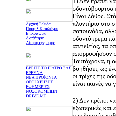
1) Δεν πρέπει να
οδοντόβουρτσα 
Είναι λάθος. Στό
πλυντήριο στο σ
Αρχική Σελίδα
Προφίλ Καταλόγου
σαπουνάδα, αλλ
Επικοινωνία
οδοντόκρεμα πά
Αναζήτηση
Αίτηση εγγραφής
απευθείας, τα οπ
απορροφήσουν σ
Ταυτόχρονα, η 
βοηθήσει, ως έν
ΒΡΕΙΤΕ ΤΟ ΓΙΑΤΡΟ ΣΑΣ
ΕΡΕΥΝΑ
οι τρίχες της ο
ΝΕΑ ΠΡΟΪΟΝΤΑ
ΟΡΟΙ ΧΡΗΣΗΣ
είναι ικανές να 
ΕΦΗΜΕΡΙΕΣ
ΝΟΣΟΚΟΜΕΙΩΝ
DRIVE ME
2) Δεν πρέπει να
εξωτερικές και 
των δοντιών κάθ