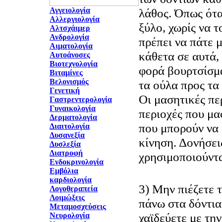
Αγγειολογία
λάθος. Όπως ότα
Αλλεργιολογία
ξύλο, χωρίς να 
Αλτσχάιμερ
Ανδρολογία
πρέπει να πάτε μ
Αιματολογία
κάθετα σε αυτά, 
Αυτοάνοσες
Βιοτεχνολογία
φορά βουρτσίσμα
Βιταμίνες
Βελονισμός
τα ούλα προς τα 
Γενετική
Οι μασητικές πε
Γαστρεντερολογία
Γυναικολογία
περιοχές που μα
Δερματολογία
που μπορούν να
Διαιτολογία
Δυσανεξία
κίνηση. Δονήσει
Δυσλεξία
Διατροφή
χρησιμοποιούντα
Ενδοκρινολογία
Εμβόλια
καρδιολογία
3) Μην πιέζετε 
Λογοθεραπεία
Λοιμώξεις
πάνω στα δόντια
Μεταμοσχεύσεις
χαϊδεύετε με τη
Νευρολογία