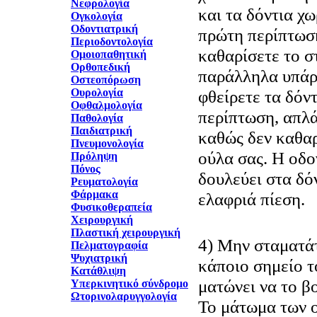
Νεφρολογία
και τα δόντια χ
Ογκολογία
Οδοντιατρική
πρώτη περίπτωσ
Περιοδοντολογία
καθαρίσετε το σ
Ομοιοπαθητική
Ορθοπεδική
παράλληλα υπάρ
Οστεοπόρωση
Ουρολογία
φθείρετε τα δόν
Οφθαλμολογία
περίπτωση, απλά
Παθολογία
Παιδιατρική
καθώς δεν καθαρ
Πνευμονολογία
ούλα σας. Η οδο
Πρόληψη
Πόνος
δουλεύει στα δό
Ρευματολογία
Φάρμακα
ελαφριά πίεση.
Φυσικοθεραπεία
Χειρουργική
Πλαστική χειρουργική
4) Μην σταματάτ
Πελματογραφία
Ψυχιατρική
κάποιο σημείο τ
Κατάθλιψη
ματώνει να το β
Υπερκινητικό σύνδρομο
Ωτορινολαρυγγολογία
Το μάτωμα των ο