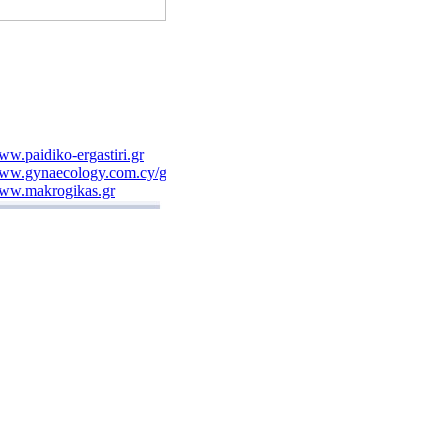
w.paidiko-ergastiri.gr
ww.gynaecology.com.cy/gr.htm
ww.makrogikas.gr
ww.morfoanaplasis.gr
w.patsialas.gr/
w.aestheticsurgery.gr
tritionalcare.blogspot.com/2007/12/blog-
st_4591.html
ww.evaggelismos-hosp.gr/
ww.hiniadis.com/
w.cardioalex.gr/
ww.pelmatografima.gr
w.geocities.com/atheodori/
ww.pgna.gr/contact.htm
w.neurosurgery.org.gr/grindex.htm
w.ippokratio.gr/
w.fyssas.gr/