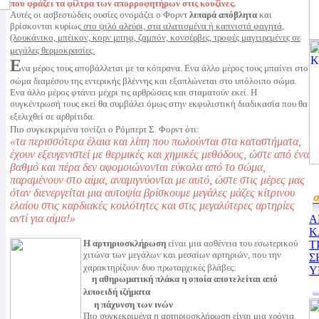
που φράζει τα φίλτρα των απορροφητήρων στις κουζίνες.
Αυτές οι ασβεστώδεις ουσίες ονομάζει ο Φορντ
λιπαρά απόβλητα
και
βρίσκονται κυρίως
στο ψιλό αλεύρι, στα αλατισμένα ή καπνιστά φαγητά,
(λουκάνικο, μπέικον, κορν μπηφ, ζαμπόν, κονσέρβες, τροφές μαγειρεμένες σε
μεγάλες θερμοκρασίες.
Ε
να μέρος τους αποβάλλεται με τα κόπρανα. Ενα άλλο μέρος τους μπαίνει στο
σώμα διαμέσου της εντερικής βλέννης και εξαπλώνεται στο υπόλοιπο σώμα.
Ενα άλλο μέρος φτάνει μέχρι τις αρθρώσεις και σταματούν εκεί. Η
συγκέντρωσή τους εκεί θα συμβάλει όμως στην εκφυλιστική διαδικασία που θα
εξελιχθεί σε αρθρίτιδα.
Πιο συγκεκριμένα τονίζει ο Ρόμπερτ Σ. Φορντ ότι:
«τα περισσότερα έλαια και λίπη που πωλούνται στα καταστήματα,
έχουν εξευγενιστεί με θερμικές και χημικές μεθόδους, ώστε από ένα
βαθμό και πέρα δεν αφομοιώνονται εύκολα από το σώμα,
παραμένουν στο αίμα, αναμιγνύονται με αυτό, ώστε στις μέρες μας
όταν διενεργείται μια αυτοψία βρίσκουμε μεγάλες μάζες κίτρινου
ελαίου στις καρδιακές κοιλότητες και στις μεγαλύτερες αρτηρίες
αντί για αίμα!»
Α
Κ
Η αρτηριοσκλήρωση
είναι μια ασθένεια του εσωτερικού
Τ
χιτώνα των μεγάλων και μεσαίων αρτηριών, που την
Σ
χαρακτηρίζουν δυο πρωταρχικές βλάβες:
Υ
η αθηρωματική πλάκα η οποία αποτελείται από
λιποειδή ιζήματα
η πάχυνση των ινών
Πιο συγκεκριμένα η αρτηριοσκλήρωση είναι μια χρόνια