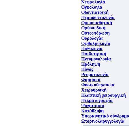
Νεφρολογία
Ογκολογία
Οδοντιατρική
Περιοδοντολογία
Ομοιοπαθητική
Ορθοπεδική
Οστεοπόρωση
Ουρολογία
Οφθαλμολογία
Παθολογία
Παιδιατρική
Πνευμονολογία
Πρόληψη
Πόνος
Ρευματολογία
Φάρμακα
Φυσικοθεραπεία
Χειρουργική
Πλαστική χειρουργική
Πελματογραφία
Ψυχιατρική
Κατάθλιψη
Υπερκινητικό σύνδρομο
Ωτορινολαρυγγολογία