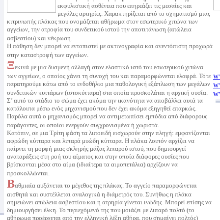
εκφυλιστική ασθένεια που επηρεάζει τις μεσαίες και
μεγάλες αρτηρίες. Χαρακτηρίζεται από το σχηματισμό μιας
κιτρινωπής πλάκας που ονομάζεται αθήρωμα στον εσωτερικό χιτώνα των
αγγείων, την ατροφία του συνδετικού ιστού την αποτιτάνωση (απώλεια
ασβεστίου) και νέκρωση.
Η πάθηση δεν μπορεί να εντοπιστεί με ακτινογραφία και ανεντόπιστη προχωρά
στην καταστροφή των αγγείων.
Ξ
εκινά με μια δυσμενή αλλαγή στον ελαστικό ιστό του εσωτερικού χιτώνα
ww
των αγγείων, ο οποίος χάνει τη συνοχή του και παραμορφώνεται ελαφρά. Τότε
w
παρατηρούμε κάτω από το ενδοθήλιο μια παθολογική εξάπλωση των μεγάλων
w
συνδετικών κυττάρων (ιστοκύτταρα) στα οποία προσκολάται η αρχική ουσία.
w
Σ’ αυτό το στάδιο το σώμα έχει ακόμα την ικανότητα να αποβάλλει αυτά τα
ww
κατάλοιπα μέσω ενός μηχανισμού που δεν έχει ακόμα εξηγηθεί επαρκώς.
Παρόλα αυτά ο μηχανισμός μπορεί να αντιμετωπίσει εμπόδια από διάφορους
ww
παράγοντες, οι οποίοι ενεργούν συγχρονισμένα ή χωριστά.
nu
Κατόπιν, σε μια Τρίτη φάση τα λιποειδή εισχωρούν στην πληγή: εμφανίζονται
po
αφρώδη κύτταρα και λιπαρά μυώδη κύτταρα. Η πλάκα λοιπόν αρχίζει να
w
παίρνει τη μορφή μιας σκληρής μάζας λιπαρού ιστού, που δημιουργεί
w
αναταράξεις στη ροή του αίματος και στην οποία διάφορες ουσίες που
ww
βρίσκονται μέσα στο αίμα (ιδιαίτερα τα αιμοπετάλια) αρχίζουν να
w
προσκολλώνται.
ww
Β
αθμιαία αυξάνεται το μέγεθος της πλάκας. Το αγγείο παραμορφώνεται
w
αισθητά και συστέλλεται αναλογικά η διάμετρός του. Συνήθως η πλάκα
ww
σημειώνει απώλεια ασβεστίου και η ατρηρία γίνεται ινώδης. Μπορεί επίσης να
ww
δημιουργήσει έλκη. Το περιεχόμενό της που μοιάζει με λιπαρό πολτό (το
ww
αθήρωμα προέρχεται από την ελληνική λέξη αθήρα, που σημαίνει πολτός)