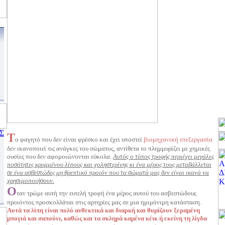
Σ
Τ
ο φαγητό που δεν είναι φρέσκο και έχει υποστεί
βιομηχανική επεξεργασία
δεν ικανοποιεί τις ανάγκες του σώματος, αντίθετα το πλημμυρίζει με χημικές
ουσίες που δεν αφομοιώνονται εύκολα.
Αυτός ο τύπος τροφής περιέχει μεγάλες
ποσότητες κρυμμένου λίπους και χοληστερίνης κι ένα μέρος τους μεταβάλλεται
σε ένα ασβεστώδες μη θρεπτικό προιόν που τα σώματά μας δεν είναι ικανά να
χρησιμοποιήσουν.
Ο
ταν τρώμε αυτή την ευτελή τροφή ένα μέρος αυτού του ασβεστώδους
προιόντος προσκολλάται στις αρτηρίες μας σε μια ημιμόνιμη κατάσταση.
Αυτά τα λίπη είναι πολύ ανθεκτικά και διαρκή και θυμίζουν ξεραμένη
μπογιά και σαπούνι, καθώς και τα σκληρά καμένα κέικ ή εκείνη τη λίγδα