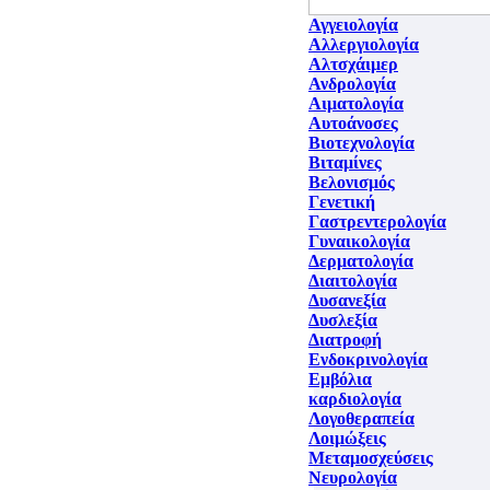
Αγγειολογία
Αλλεργιολογία
Αλτσχάιμερ
Ανδρολογία
Αιματολογία
Αυτοάνοσες
Βιοτεχνολογία
Βιταμίνες
Βελονισμός
Γενετική
Γαστρεντερολογία
Γυναικολογία
Δερματολογία
Διαιτολογία
Δυσανεξία
Δυσλεξία
Διατροφή
Ενδοκρινολογία
Εμβόλια
καρδιολογία
Λογοθεραπεία
Λοιμώξεις
Μεταμοσχεύσεις
Νευρολογία