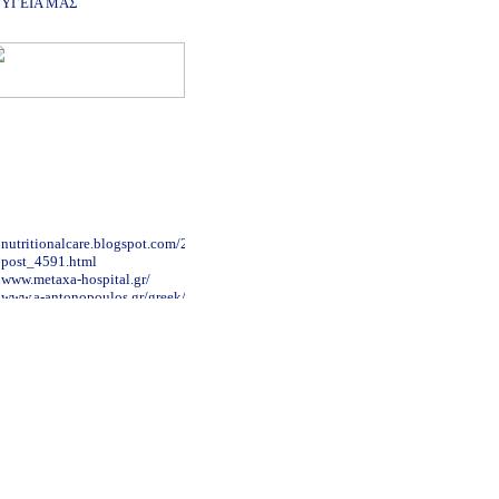
ΥΓΕΙΑ ΜΑΣ
nutritionalcare.blogspot.com/2007/12/blog-
post_4591.html
www.metaxa-hospital.gr/
www.a-antonopoulos.gr/greek/
www.sismanoglio.gr/
www.cardioalex.gr/
www.karageorgopoulos.gr/main.php
www.syggros-hosp.gr/nav_1.htm
www.alzheimer-hellas.gr
www.onasseio.gr/
www.aglaiakyriakou.gr
www.patsialas.gr/
www.neurosurgery.org.gr/grindex.htm
www.makrogikas.gr
www.maxillofacial.gr