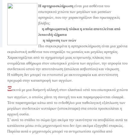
Η αρτηριοσκλήρωση
είναι μια ασθένεια του
εσωτερικού χιτώνα των μεγάλων και μεσαίων
αρτηριών, που την χαρακτηρίζουν δυο πρωταρχικές
βλάβες:
η αθηρωματική πλάκα η οποία αποτελείται από
λιποειδή ιζήματα
η πάχυνση των ινών
Πιο συγκεκριμένα η αρτηριοσκλήρωση είναι μια χρόνια
εκφυλιστική ασθένεια που επηρεάζει τις μεσαίες και μεγάλες αρτηρίες.
Χαρακτηρίζεται από το σχηματισμό μιας κιτρινωπής πλάκας που
ονομάζεται αθήρωμα στον εσωτερικό χιτώνα των αγγείων, την ατροφία του
συνδετικού ιστού την αποτιτάνωση (απώλεια ασβεστίου) και νέκρωση.
Η πάθηση δεν μπορεί να εντοπιστεί με ακτινογραφία και ανεντόπιστη
προχωρά στην καταστροφή των αγγείων.
Ξ
εκινά με μια δυσμενή αλλαγή στον ελαστικό ιστό του εσωτερικού χιτώνα
των αγγείων, ο οποίος χάνει τη συνοχή του και παραμορφώνεται ελαφρά.
Τότε παρατηρούμε κάτω από το ενδοθήλιο μια παθολογική εξάπλωση των
μεγάλων συνδετικών κυττάρων (ιστοκύτταρα) στα οποία προσκολάται η
αρχική ουσία.
Σ’ αυτό το στάδιο το σώμα έχει ακόμα την ικανότητα να αποβάλλει αυτά τα
κατάλοιπα μέσω ενός μηχανισμού που δεν έχει ακόμα εξηγηθεί επαρκώς.
Παρόλα αυτά ο μηχανισμός μπορεί να αντιμετωπίσει εμπόδια από