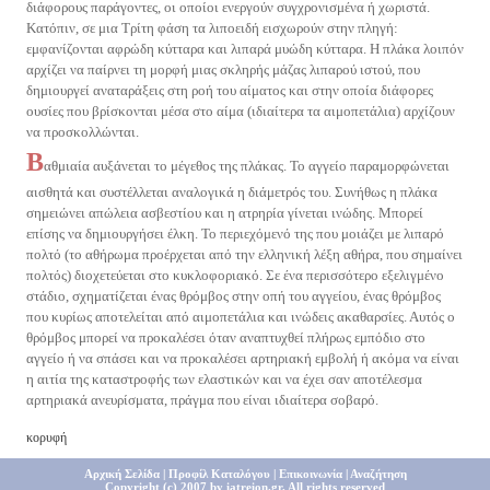
διάφορους παράγοντες, οι οποίοι ενεργούν συγχρονισμένα ή χωριστά.
Κατόπιν, σε μια Τρίτη φάση τα λιποειδή εισχωρούν στην πληγή:
εμφανίζονται αφρώδη κύτταρα και λιπαρά μυώδη κύτταρα. Η πλάκα λοιπόν
αρχίζει να παίρνει τη μορφή μιας σκληρής μάζας λιπαρού ιστού, που
δημιουργεί αναταράξεις στη ροή του αίματος και στην οποία διάφορες
ουσίες που βρίσκονται μέσα στο αίμα (ιδιαίτερα τα αιμοπετάλια) αρχίζουν
να προσκολλώνται.
Β
αθμιαία αυξάνεται το μέγεθος της πλάκας. Το αγγείο παραμορφώνεται
αισθητά και συστέλλεται αναλογικά η διάμετρός του. Συνήθως η πλάκα
σημειώνει απώλεια ασβεστίου και η ατρηρία γίνεται ινώδης. Μπορεί
επίσης να δημιουργήσει έλκη. Το περιεχόμενό της που μοιάζει με λιπαρό
πολτό (το αθήρωμα προέρχεται από την ελληνική λέξη αθήρα, που σημαίνει
πολτός) διοχετεύεται στο κυκλοφοριακό. Σε ένα περισσότερο εξελιγμένο
στάδιο, σχηματίζεται ένας θρόμβος στην οπή του αγγείου, ένας θρόμβος
που κυρίως αποτελείται από αιμοπετάλια και ινώδεις ακαθαρσίες. Αυτός ο
θρόμβος μπορεί να προκαλέσει όταν αναπτυχθεί πλήρως εμπόδιο στο
αγγείο ή να σπάσει και να προκαλέσει αρτηριακή εμβολή ή ακόμα να είναι
η αιτία της καταστροφής των ελαστικών και να έχει σαν αποτέλεσμα
αρτηριακά ανευρίσματα, πράγμα που είναι ιδιαίτερα σοβαρό.
κορυφή
Αρχική Σελίδα
|
Προφίλ Καταλόγου
|
Επικοινωνία
|
Αναζήτηση
Copyright (c) 2007 by iatreion.gr,
All rights reserved