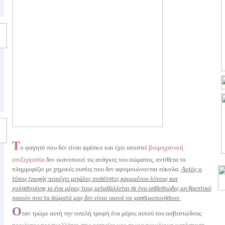
Τ
ο φαγητό που δεν είναι φρέσκο και έχει υποστεί
βιομηχανική
επεξεργασία
δεν ικανοποιεί τις ανάγκες του σώματος, αντίθετα το
πλημμυρίζει με χημικές ουσίες που δεν αφομοιώνονται εύκολα.
Αυτός ο
τύπος τροφής περιέχει μεγάλες ποσότητες κρυμμένου λίπους και
χοληστερίνης κι ένα μέρος τους μεταβάλλεται σε ένα ασβεστώδες μη θρεπτικό
προιόν που τα σώματά μας δεν είναι ικανά να χρησιμοποιήσουν.
Ο
ταν τρώμε αυτή την ευτελή τροφή ένα μέρος αυτού του ασβεστώδους