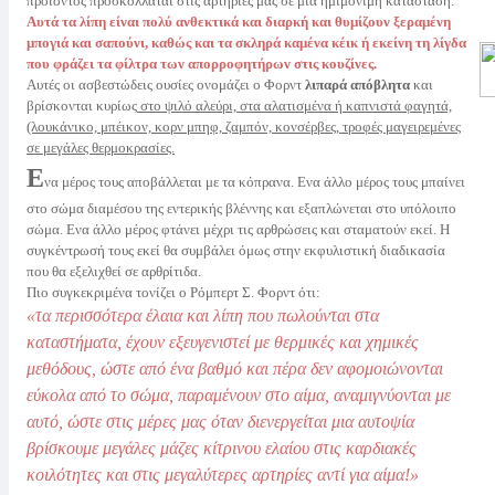
προιόντος προσκολλάται στις αρτηρίες μας σε μια ημιμόνιμη κατάσταση.
Αυτά τα λίπη είναι πολύ ανθεκτικά και διαρκή και θυμίζουν ξεραμένη
μπογιά και σαπούνι, καθώς και τα σκληρά καμένα κέικ ή εκείνη τη λίγδα
που φράζει τα φίλτρα των απορροφητήρων στις κουζίνες.
Αυτές οι ασβεστώδεις ουσίες ονομάζει ο Φορντ
λιπαρά απόβλητα
και
βρίσκονται κυρίως
στο ψιλό αλεύρι, στα αλατισμένα ή καπνιστά φαγητά,
(λουκάνικο, μπέικον, κορν μπηφ, ζαμπόν, κονσέρβες, τροφές μαγειρεμένες
σε μεγάλες θερμοκρασίες.
Ε
να μέρος τους αποβάλλεται με τα κόπρανα. Ενα άλλο μέρος τους μπαίνει
στο σώμα διαμέσου της εντερικής βλέννης και εξαπλώνεται στο υπόλοιπο
σώμα. Ενα άλλο μέρος φτάνει μέχρι τις αρθρώσεις και σταματούν εκεί. Η
συγκέντρωσή τους εκεί θα συμβάλει όμως στην εκφυλιστική διαδικασία
που θα εξελιχθεί σε αρθρίτιδα.
Πιο συγκεκριμένα τονίζει ο Ρόμπερτ Σ. Φορντ ότι:
«τα περισσότερα έλαια και λίπη που πωλούνται στα
καταστήματα, έχουν εξευγενιστεί με θερμικές και χημικές
μεθόδους, ώστε από ένα βαθμό και πέρα δεν αφομοιώνονται
εύκολα από το σώμα, παραμένουν στο αίμα, αναμιγνύονται με
αυτό, ώστε στις μέρες μας όταν διενεργείται μια αυτοψία
βρίσκουμε μεγάλες μάζες κίτρινου ελαίου στις καρδιακές
κοιλότητες και στις μεγαλύτερες αρτηρίες αντί για αίμα!»