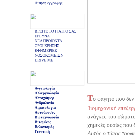
Αίτηση εγγραφής
ΒΡΕΙΤΕ ΤΟ ΓΙΑΤΡΟ ΣΑΣ
ΕΡΕΥΝΑ
ΝΕΑ ΠΡΟΪΟΝΤΑ
ΟΡΟΙ ΧΡΗΣΗΣ
ΕΦΗΜΕΡΙΕΣ
ΝΟΣΟΚΟΜΕΙΩΝ
DRIVE ME
Αγγειολογία
Αλλεργιολογία
Τ
Αλτσχάιμερ
ο φαγητό που δεν 
Ανδρολογία
βιομηχανική επεξερ
Αιματολογία
Αυτοάνοσες
ανάγκες του σώματος
Βιοτεχνολογία
Βιταμίνες
χημικές ουσίες που
Βελονισμός
Γενετική
Αυτός ο τύπος τροφή