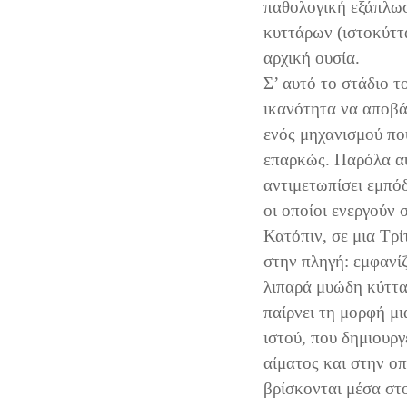
παθολογική εξάπλω
κυττάρων (ιστοκύττ
αρχική ουσία.
Σ’ αυτό το στάδιο τ
ικανότητα να αποβά
ενός μηχανισμού που
επαρκώς. Παρόλα αυ
αντιμετωπίσει εμπό
οι οποίοι ενεργούν 
Κατόπιν, σε μια Τρί
στην πληγή: εμφανί
λιπαρά μυώδη κύττα
παίρνει τη μορφή μ
ιστού, που δημιουργ
αίματος και στην οπ
βρίσκονται μέσα στο