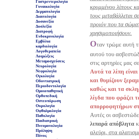
Γαστρεντερολογία
κρυμμένου λίπους κα
Γυναικολογία
Δερματολογία
τους μεταβάλλεται σ
Διαιτολογία
Δυσανεξία
προιόν που τα σώματ
Δυσλεξία
Διατροφή
χρησιμοποιήσουν.
Ενδοκρινολογία
Εμβόλια
Ο
ταν τρώμε αυτή τ
καρδιολογία
Λογοθεραπεία
αυτού του ασβεστώ
Λοιμώξεις
Μεταμοσχεύσεις
στις αρτηρίες μας σ
Νευρολογία
Αυτά τα λίπη είναι
Νεφρολογία
Ογκολογία
και θυμίζουν ξεραμ
Οδοντιατρική
Περιοδοντολογία
καθώς και τα σκλη
Ομοιοπαθητική
Ορθοπεδική
λίγδα που φράζει τ
Οστεοπόρωση
απορροφητήρων στι
Ουρολογία
Οφθαλμολογία
Αυτές οι ασβεστώδε
Παθολογία
Παιδιατρική
λιπαρά απόβλητα
κ
Πνευμονολογία
Πρόληψη
αλεύρι, στα αλατισ
Πόνος