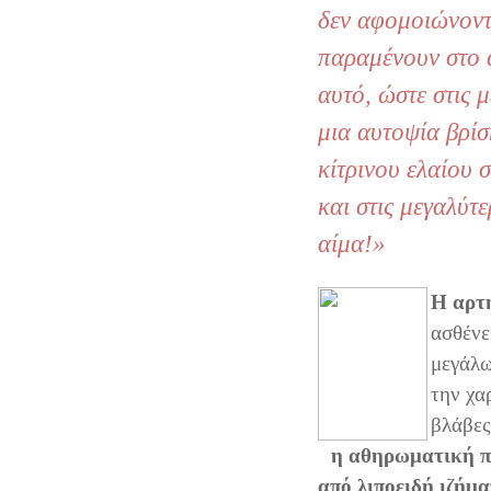
δεν αφομοιώνοντ
παραμένουν στο α
αυτό, ώστε στις μ
μια αυτοψία βρίσ
κίτρινου ελαίου σ
και στις μεγαλύτε
αίμα!»
Η αρτ
ασθένε
μεγάλω
την χα
βλάβες
η αθηρωματική π
από λιποειδή ιζήμ