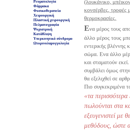
(λουκάνικο, μπέικο
Ρευματολογία
Φάρμακα
κονσέρβες, τροφές 
Φυσικοθεραπεία
Χειρουργική
θερμοκρασίες.
Πλαστική χειρουργική
Πελματογραφία
Ε
να μέρος τους απ
Ψυχιατρική
Κατάθλιψη
άλλο μέρος τους μπ
Υπερκινητικό σύνδρομο
Ωτορινολαρυγγολογία
εντερικής βλέννης 
σώμα. Ενα άλλο μέρο
και σταματούν εκεί
συμβάλει όμως στην
θα εξελιχθεί σε αρθρ
Πιο συγκεκριμένα το
«τα περισσότερα 
πωλούνται στα κ
εξευγενιστεί με θ
μεθόδους, ώστε 