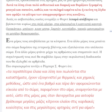
προιόντος προσκολλάται στις αρτηρίες μας σε μια ημιμόνιμη κατάσταση.
Αυτά τα λίπη είναι πολύ ανθεκτικά και διαρκή και θυμίζουν ξεραμένη
μπογιά και σαπούνι, καθώς και τα σκληρά καμένα κέικ ή εκείνη τη λίγδα
που φράζει τα φίλτρα των απορροφητήρων στις κουζίνες.
Αυτές οι ασβεστώδεις ουσίες ονομάζει ο Φορντ
λιπαρά απόβλητα
και
βρίσκονται κυρίως
στο ψιλό αλεύρι, στα αλατισμένα ή καπνιστά φαγητά,
(λουκάνικο, μπέικον, κορν μπηφ, ζαμπόν, κονσέρβες, τροφές μαγειρεμένες
σε μεγάλες θερμοκρασίες.
Ε
να μέρος τους αποβάλλεται με τα κόπρανα. Ενα άλλο μέρος τους μπαίνει
στο σώμα διαμέσου της εντερικής βλέννης και εξαπλώνεται στο υπόλοιπο
σώμα. Ενα άλλο μέρος φτάνει μέχρι τις αρθρώσεις και σταματούν εκεί. Η
συγκέντρωσή τους εκεί θα συμβάλει όμως στην εκφυλιστική διαδικασία
που θα εξελιχθεί σε αρθρίτιδα.
Πιο συγκεκριμένα τονίζει ο Ρόμπερτ Σ. Φορντ ότι:
«τα περισσότερα έλαια και λίπη που πωλούνται στα
καταστήματα, έχουν εξευγενιστεί με θερμικές και χημικές
μεθόδους, ώστε από ένα βαθμό και πέρα δεν αφομοιώνονται
εύκολα από το σώμα, παραμένουν στο αίμα, αναμιγνύονται με
αυτό, ώστε στις μέρες μας όταν διενεργείται μια αυτοψία
βρίσκουμε μεγάλες μάζες κίτρινου ελαίου στις καρδιακές
κοιλότητες και στις μεγαλύτερες αρτηρίες αντί για αίμα!»