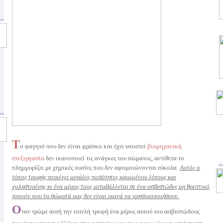
Τ
ο φαγητό που δεν είναι φρέσκο και έχει υποστεί
βιομηχανική
επεξεργασία
δεν ικανοποιεί τις ανάγκες του σώματος, αντίθετα το
πλημμυρίζει με χημικές ουσίες που δεν αφομοιώνονται εύκολα.
Αυτός ο
τύπος τροφής περιέχει μεγάλες ποσότητες κρυμμένου λίπους και
χοληστερίνης κι ένα μέρος τους μεταβάλλεται σε ένα ασβεστώδες μη θρεπτικό
προιόν που τα σώματά μας δεν είναι ικανά να χρησιμοποιήσουν.
Ο
ταν τρώμε αυτή την ευτελή τροφή ένα μέρος αυτού του ασβεστώδους