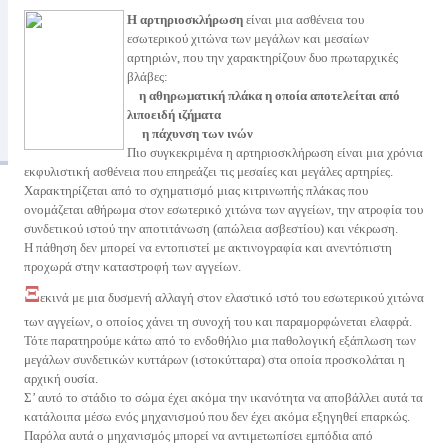
Η αρτηριοσκλήρωση
είναι μια ασθένεια του
εσωτερικού χιτώνα των μεγάλων και μεσαίων
αρτηριών, που την χαρακτηρίζουν δυο πρωταρχικές
βλάβες:
η αθηρωματική πλάκα η οποία αποτελείται από
λιποειδή ιζήματα
η πάχυνση των ινών
Πιο συγκεκριμένα η αρτηριοσκλήρωση είναι μια χρόνια
εκφυλιστική ασθένεια που επηρεάζει τις μεσαίες και μεγάλες αρτηρίες.
Χαρακτηρίζεται από το σχηματισμό μιας κιτρινωπής πλάκας που
ονομάζεται αθήρωμα στον εσωτερικό χιτώνα των αγγείων, την ατροφία του
συνδετικού ιστού την αποτιτάνωση (απώλεια ασβεστίου) και νέκρωση.
Η πάθηση δεν μπορεί να εντοπιστεί με ακτινογραφία και ανεντόπιστη
προχωρά στην καταστροφή των αγγείων.
Ξ
εκινά με μια δυσμενή αλλαγή στον ελαστικό ιστό του εσωτερικού χιτώνα
των αγγείων, ο οποίος χάνει τη συνοχή του και παραμορφώνεται ελαφρά.
Τότε παρατηρούμε κάτω από το ενδοθήλιο μια παθολογική εξάπλωση των
μεγάλων συνδετικών κυττάρων (ιστοκύτταρα) στα οποία προσκολάται η
αρχική ουσία.
Σ’ αυτό το στάδιο το σώμα έχει ακόμα την ικανότητα να αποβάλλει αυτά τα
κατάλοιπα μέσω ενός μηχανισμού που δεν έχει ακόμα εξηγηθεί επαρκώς.
Παρόλα αυτά ο μηχανισμός μπορεί να αντιμετωπίσει εμπόδια από