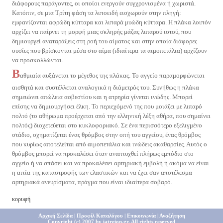
διάφορους παράγοντες, οι οποίοι ενεργούν συγχρονισμένα ή χωριστά.
Κατόπιν, σε μια Τρίτη φάση τα λιποειδή εισχωρούν στην πληγή:
εμφανίζονται αφρώδη κύτταρα και λιπαρά μυώδη κύτταρα. Η πλάκα λοιπόν
αρχίζει να παίρνει τη μορφή μιας σκληρής μάζας λιπαρού ιστού, που
δημιουργεί αναταράξεις στη ροή του αίματος και στην οποία διάφορες
ουσίες που βρίσκονται μέσα στο αίμα (ιδιαίτερα τα αιμοπετάλια) αρχίζουν
να προσκολλώνται.
Β
αθμιαία αυξάνεται το μέγεθος της πλάκας. Το αγγείο παραμορφώνεται
αισθητά και συστέλλεται αναλογικά η διάμετρός του. Συνήθως η πλάκα
σημειώνει απώλεια ασβεστίου και η ατρηρία γίνεται ινώδης. Μπορεί
επίσης να δημιουργήσει έλκη. Το περιεχόμενό της που μοιάζει με λιπαρό
πολτό (το αθήρωμα προέρχεται από την ελληνική λέξη αθήρα, που σημαίνει
πολτός) διοχετεύεται στο κυκλοφοριακό. Σε ένα περισσότερο εξελιγμένο
στάδιο, σχηματίζεται ένας θρόμβος στην οπή του αγγείου, ένας θρόμβος
που κυρίως αποτελείται από αιμοπετάλια και ινώδεις ακαθαρσίες. Αυτός ο
θρόμβος μπορεί να προκαλέσει όταν αναπτυχθεί πλήρως εμπόδιο στο
αγγείο ή να σπάσει και να προκαλέσει αρτηριακή εμβολή ή ακόμα να είναι
η αιτία της καταστροφής των ελαστικών και να έχει σαν αποτέλεσμα
αρτηριακά ανευρίσματα, πράγμα που είναι ιδιαίτερα σοβαρό.
κορυφή
Αρχική Σελίδα
|
Προφίλ Καταλόγου
|
Επικοινωνία
|
Αναζήτηση
Copyright (c) 2007 by iatreion.gr,
All rights reserved