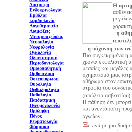
Διατροφή
Η αρτη
Ενδοκρινολογία
ασθένει
Εμβόλια
μεγάλων
καρδιολογία
χαρακτη
Λογοθεραπεία
Λοιμώξεις
η αθη
Μεταμοσχεύσεις
αποτελε
Νευρολογία
Νεφρολογία
η πάχυνση των ιν
Ογκολογία
Πιο συγκεκριμένα η 
Οδοντιατρική
χρόνια εκφυλιστική α
Περιοδοντολογία
μεσαίες και μεγάλες 
Ομοιοπαθητική
Ορθοπεδική
σχηματισμό μιας κιτ
Οστεοπόρωση
αθήρωμα στον εσωτερ
Ουρολογία
ατροφία του συνδετι
Οφθαλμολογία
Παθολογία
(απώλεια ασβεστίου)
Παιδιατρική
Η πάθηση δεν μπορεί 
Πνευμονολογία
και ανεντόπιστη προ
Πρόληψη
αγγείων.
Πόνος
Ρευματολογία
Ξ
εκινά με μια δυσμ
Φάρμακα
Φυσικοθεραπεία