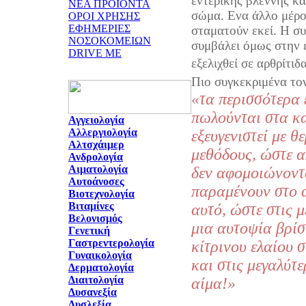
εντερικής βλέννης κα
ΝΕΑ ΠΡΟΪΟΝΤΑ
σώμα. Ενα άλλο μέρος
ΟΡΟΙ ΧΡΗΣΗΣ
ΕΦΗΜΕΡΙΕΣ
σταματούν εκεί. Η σ
ΝΟΣΟΚΟΜΕΙΩΝ
συμβάλει όμως στην 
DRIVE ME
εξελιχθεί σε αρθρίτιδα
Πιο συγκεκριμένα τον
«τα περισσότερα 
πωλούνται στα κ
Αγγειολογία
Αλλεργιολογία
εξευγενιστεί με θ
Αλτσχάιμερ
μεθόδους, ώστε α
Ανδρολογία
Αιματολογία
δεν αφομοιώνοντ
Αυτοάνοσες
παραμένουν στο α
Βιοτεχνολογία
Βιταμίνες
αυτό, ώστε στις μ
Βελονισμός
μια αυτοψία βρίσ
Γενετική
Γαστρεντερολογία
κίτρινου ελαίου 
Γυναικολογία
και στις μεγαλύτε
Δερματολογία
Διαιτολογία
αίμα!»
Δυσανεξία
Δυσλεξία