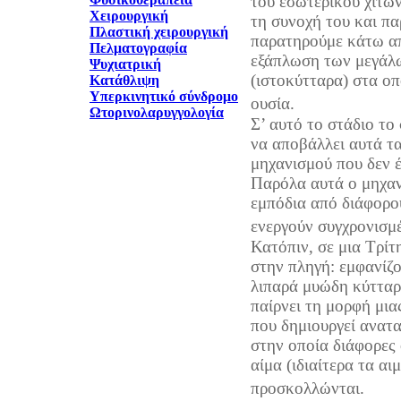
του εσωτερικού χιτών
Χειρουργική
τη συνοχή του και π
Πλαστική χειρουργική
παρατηρούμε κάτω απ
Πελματογραφία
εξάπλωση των μεγάλ
Ψυχιατρική
(ιστοκύτταρα) στα ο
Κατάθλιψη
Υπερκινητικό σύνδρομο
ουσία.
Ωτορινολαρυγγολογία
Σ’ αυτό το στάδιο το
να αποβάλλει αυτά τ
μηχανισμού που δεν έ
Παρόλα αυτά ο μηχαν
εμπόδια από διάφορου
ενεργούν συγχρονισμ
Κατόπιν, σε μια Τρίτ
στην πληγή: εμφανίζ
λιπαρά μυώδη κύτταρ
παίρνει τη μορφή μια
που δημιουργεί ανατα
στην οποία διάφορες 
αίμα (ιδιαίτερα τα αι
προσκολλώνται.