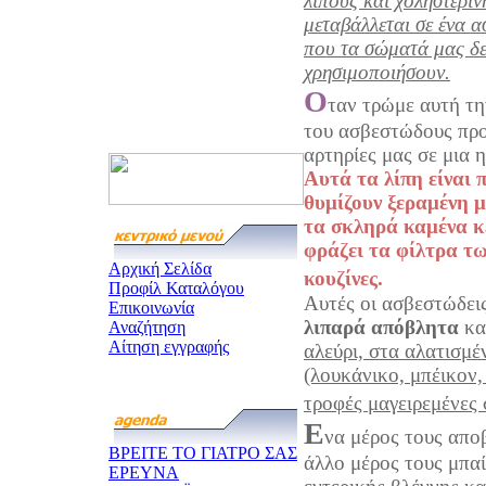
λίπους και χοληστερίν
μεταβάλλεται σε ένα 
που τα σώματά μας δεν
χρησιμοποιήσουν.
Ο
ταν τρώμε αυτή τη
του ασβεστώδους προ
αρτηρίες μας σε μια 
Αυτά τα λίπη είναι 
θυμίζουν ξεραμένη μ
τα σκληρά καμένα κέ
φράζει τα φίλτρα τ
Αρχική Σελίδα
κουζίνες.
Προφίλ Καταλόγου
Αυτές οι ασβεστώδει
Επικοινωνία
λιπαρά απόβλητα
κα
Αναζήτηση
Αίτηση εγγραφής
αλεύρι, στα αλατισμέ
(λουκάνικο, μπέικον,
τροφές μαγειρεμένες 
Ε
να μέρος τους απο
ΒΡΕΙΤΕ ΤΟ ΓΙΑΤΡΟ ΣΑΣ
άλλο μέρος τους μπαί
ΕΡΕΥΝΑ