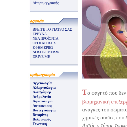
Αίτηση εγγραφής
ΒΡΕΙΤΕ ΤΟ ΓΙΑΤΡΟ ΣΑΣ
ΕΡΕΥΝΑ
ΝΕΑ ΠΡΟΪΟΝΤΑ
ΟΡΟΙ ΧΡΗΣΗΣ
ΕΦΗΜΕΡΙΕΣ
ΝΟΣΟΚΟΜΕΙΩΝ
DRIVE ME
Αγγειολογία
Αλλεργιολογία
Τ
Αλτσχάιμερ
ο φαγητό που δεν 
Ανδρολογία
βιομηχανική επεξερ
Αιματολογία
Αυτοάνοσες
ανάγκες του σώματος
Βιοτεχνολογία
Βιταμίνες
χημικές ουσίες που
Βελονισμός
Γενετική
Αυτός ο τύπος τροφή