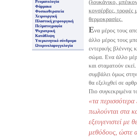
(λουκάνικο, μπέικο
Ρευματολογία
Φάρμακα
κονσέρβες, τροφές 
Φυσικοθεραπεία
Χειρουργική
θερμοκρασίες.
Πλαστική χειρουργική
Πελματογραφία
Ε
να μέρος τους απ
Ψυχιατρική
Κατάθλιψη
άλλο μέρος τους μπ
Υπερκινητικό σύνδρομο
Ωτορινολαρυγγολογία
εντερικής βλέννης 
σώμα. Ενα άλλο μέρο
και σταματούν εκεί
συμβάλει όμως στην
θα εξελιχθεί σε αρθρ
Πιο συγκεκριμένα το
«τα περισσότερα 
πωλούνται στα κ
εξευγενιστεί με θ
μεθόδους, ώστε 