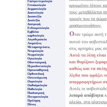
Γαστρεντερολογία
κρυμμένου λίπους κα
Γυναικολογία
Δερματολογία
τους μεταβάλλεται σ
Διαιτολογία
Δυσανεξία
προιόν που τα σώματ
Δυσλεξία
Διατροφή
χρησιμοποιήσουν.
Ενδοκρινολογία
Εμβόλια
Ο
ταν τρώμε αυτή τ
καρδιολογία
Λογοθεραπεία
αυτού του ασβεστώ
Λοιμώξεις
Μεταμοσχεύσεις
στις αρτηρίες μας σ
Νευρολογία
Αυτά τα λίπη είναι
Νεφρολογία
Ογκολογία
και θυμίζουν ξεραμ
Οδοντιατρική
Περιοδοντολογία
καθώς και τα σκλη
Ομοιοπαθητική
Ορθοπεδική
λίγδα που φράζει τ
Οστεοπόρωση
απορροφητήρων στι
Ουρολογία
Οφθαλμολογία
Αυτές οι ασβεστώδε
Παθολογία
Παιδιατρική
λιπαρά απόβλητα
κ
Πνευμονολογία
Πρόληψη
αλεύρι, στα αλατισ
Πόνος