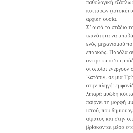
παθολογική εξάπλω
κυττάρων (ιστοκύττ
αρχική ουσία.
Σ’ αυτό το στάδιο τ
ικανότητα να αποβά
ενός μηχανισμού που
επαρκώς. Παρόλα αυ
αντιμετωπίσει εμπό
οι οποίοι ενεργούν 
Κατόπιν, σε μια Τρί
στην πληγή: εμφανί
λιπαρά μυώδη κύττα
παίρνει τη μορφή μ
ιστού, που δημιουργ
αίματος και στην οπ
βρίσκονται μέσα στο