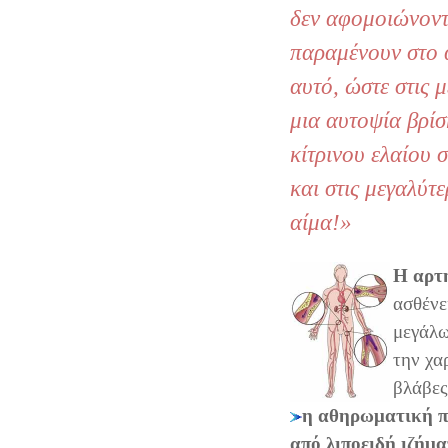
δεν αφομοιώνοντ
παραμένουν στο α
αυτό, ώστε στις μ
μια αυτοψία βρίσ
κίτρινου ελαίου σ
και στις μεγαλύτε
αίμα!»
Η αρτ
ασθένε
μεγάλω
την χα
βλάβες
η αθηρωματική π
από λιποειδή ιζήμ