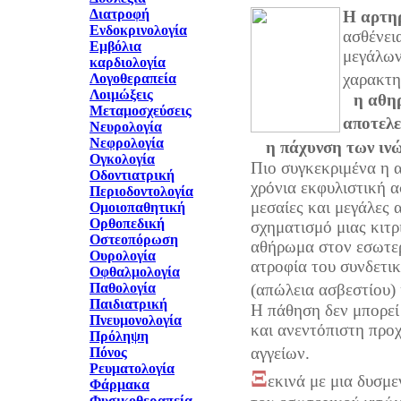
Διατροφή
Η αρτη
Ενδοκρινολογία
ασθένει
Εμβόλια
μεγάλων
καρδιολογία
χαρακτη
Λογοθεραπεία
Λοιμώξεις
η αθη
Μεταμοσχεύσεις
αποτελε
Νευρολογία
Νεφρολογία
η πάχυνση των ιν
Ογκολογία
Πιο συγκεκριμένα η 
Οδοντιατρική
χρόνια εκφυλιστική α
Περιοδοντολογία
μεσαίες και μεγάλες 
Ομοιοπαθητική
Ορθοπεδική
σχηματισμό μιας κιτ
Οστεοπόρωση
αθήρωμα στον εσωτερ
Ουρολογία
ατροφία του συνδετι
Οφθαλμολογία
Παθολογία
(απώλεια ασβεστίου)
Παιδιατρική
Η πάθηση δεν μπορεί 
Πνευμονολογία
και ανεντόπιστη προ
Πρόληψη
αγγείων.
Πόνος
Ρευματολογία
Ξ
εκινά με μια δυσμ
Φάρμακα
Φυσικοθεραπεία