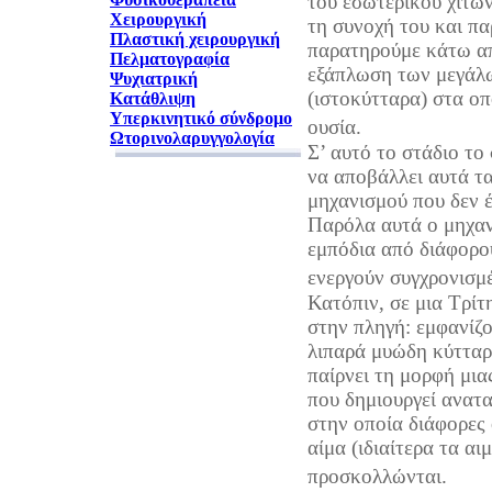
του εσωτερικού χιτών
Χειρουργική
τη συνοχή του και π
Πλαστική χειρουργική
παρατηρούμε κάτω απ
Πελματογραφία
εξάπλωση των μεγάλ
Ψυχιατρική
(ιστοκύτταρα) στα ο
Κατάθλιψη
Υπερκινητικό σύνδρομο
ουσία.
Ωτορινολαρυγγολογία
Σ’ αυτό το στάδιο το
να αποβάλλει αυτά τ
μηχανισμού που δεν έ
Παρόλα αυτά ο μηχαν
εμπόδια από διάφορου
ενεργούν συγχρονισμ
Κατόπιν, σε μια Τρίτ
στην πληγή: εμφανίζ
λιπαρά μυώδη κύτταρ
παίρνει τη μορφή μια
που δημιουργεί ανατα
στην οποία διάφορες 
αίμα (ιδιαίτερα τα αι
προσκολλώνται.