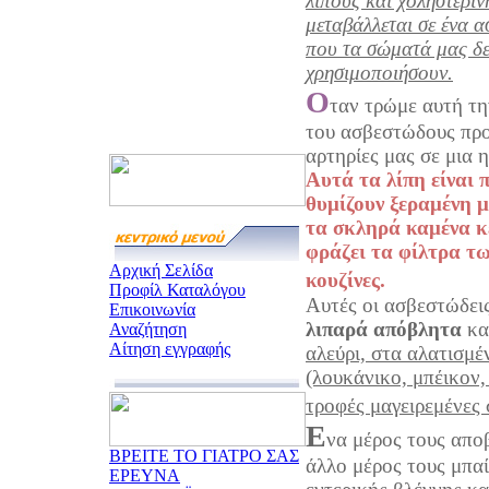
λίπους και χοληστερίν
μεταβάλλεται σε ένα 
που τα σώματά μας δεν
χρησιμοποιήσουν.
Ο
ταν τρώμε αυτή τη
του ασβεστώδους προ
αρτηρίες μας σε μια 
Αυτά τα λίπη είναι 
θυμίζουν ξεραμένη μ
τα σκληρά καμένα κέ
φράζει τα φίλτρα τ
Αρχική Σελίδα
κουζίνες.
Προφίλ Καταλόγου
Αυτές οι ασβεστώδει
Επικοινωνία
λιπαρά απόβλητα
κα
Αναζήτηση
Αίτηση εγγραφής
αλεύρι, στα αλατισμέ
(λουκάνικο, μπέικον,
τροφές μαγειρεμένες 
Ε
να μέρος τους απο
ΒΡΕΙΤΕ ΤΟ ΓΙΑΤΡΟ ΣΑΣ
άλλο μέρος τους μπαί
ΕΡΕΥΝΑ