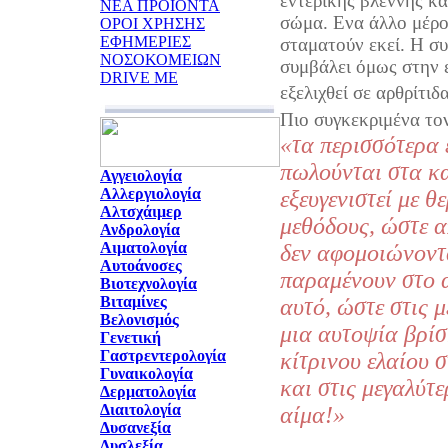
εντερικής βλέννης κα
ΝΕΑ ΠΡΟΪΟΝΤΑ
σώμα. Ενα άλλο μέρος
ΟΡΟΙ ΧΡΗΣΗΣ
ΕΦΗΜΕΡΙΕΣ
σταματούν εκεί. Η σ
ΝΟΣΟΚΟΜΕΙΩΝ
συμβάλει όμως στην 
DRIVE ME
εξελιχθεί σε αρθρίτιδα
Πιο συγκεκριμένα τον
«τα περισσότερα 
πωλούνται στα κ
Αγγειολογία
Αλλεργιολογία
εξευγενιστεί με θ
Αλτσχάιμερ
μεθόδους, ώστε α
Ανδρολογία
Αιματολογία
δεν αφομοιώνοντ
Αυτοάνοσες
παραμένουν στο α
Βιοτεχνολογία
Βιταμίνες
αυτό, ώστε στις μ
Βελονισμός
μια αυτοψία βρίσ
Γενετική
Γαστρεντερολογία
κίτρινου ελαίου 
Γυναικολογία
και στις μεγαλύτε
Δερματολογία
Διαιτολογία
αίμα!»
Δυσανεξία
Δυσλεξία