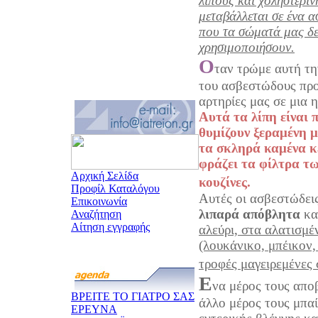
λίπους και χοληστερίν
μεταβάλλεται σε ένα 
που τα σώματά μας δεν
χρησιμοποιήσουν.
Ο
ταν τρώμε αυτή τη
του ασβεστώδους προ
αρτηρίες μας σε μια 
Αυτά τα λίπη είναι 
θυμίζουν ξεραμένη μ
τα σκληρά καμένα κέ
φράζει τα φίλτρα τ
Αρχική Σελίδα
κουζίνες.
Προφίλ Καταλόγου
Αυτές οι ασβεστώδει
Επικοινωνία
λιπαρά απόβλητα
κα
Αναζήτηση
Αίτηση εγγραφής
αλεύρι, στα αλατισμέ
(λουκάνικο, μπέικον,
τροφές μαγειρεμένες 
Ε
να μέρος τους απο
ΒΡΕΙΤΕ ΤΟ ΓΙΑΤΡΟ ΣΑΣ
άλλο μέρος τους μπαί
ΕΡΕΥΝΑ