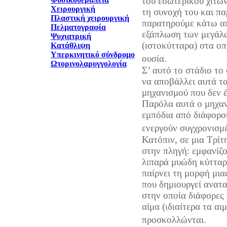
του εσωτερικού χιτών
Χειρουργική
τη συνοχή του και π
Πλαστική χειρουργική
παρατηρούμε κάτω απ
Πελματογραφία
εξάπλωση των μεγάλ
Ψυχιατρική
(ιστοκύτταρα) στα ο
Κατάθλιψη
Υπερκινητικό σύνδρομο
ουσία.
Ωτορινολαρυγγολογία
Σ’ αυτό το στάδιο το
να αποβάλλει αυτά τ
μηχανισμού που δεν έ
Παρόλα αυτά ο μηχαν
εμπόδια από διάφορου
ενεργούν συγχρονισμ
Κατόπιν, σε μια Τρίτ
στην πληγή: εμφανίζ
λιπαρά μυώδη κύτταρ
παίρνει τη μορφή μια
που δημιουργεί ανατα
στην οποία διάφορες 
αίμα (ιδιαίτερα τα αι
προσκολλώνται.