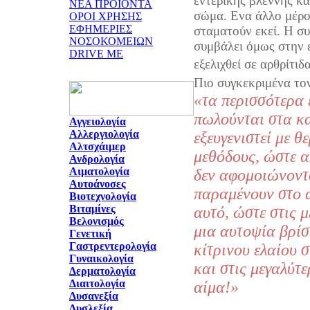
εντερικής βλέννης κα
ΝΕΑ ΠΡΟΪΟΝΤΑ
σώμα. Ενα άλλο μέρος
ΟΡΟΙ ΧΡΗΣΗΣ
ΕΦΗΜΕΡΙΕΣ
σταματούν εκεί. Η σ
ΝΟΣΟΚΟΜΕΙΩΝ
συμβάλει όμως στην 
DRIVE ME
εξελιχθεί σε αρθρίτιδα
Πιο συγκεκριμένα τον
«τα περισσότερα 
πωλούνται στα κ
Αγγειολογία
Αλλεργιολογία
εξευγενιστεί με θ
Αλτσχάιμερ
μεθόδους, ώστε α
Ανδρολογία
Αιματολογία
δεν αφομοιώνοντ
Αυτοάνοσες
παραμένουν στο α
Βιοτεχνολογία
Βιταμίνες
αυτό, ώστε στις μ
Βελονισμός
μια αυτοψία βρίσ
Γενετική
Γαστρεντερολογία
κίτρινου ελαίου 
Γυναικολογία
και στις μεγαλύτε
Δερματολογία
Διαιτολογία
αίμα!»
Δυσανεξία
Δυσλεξία