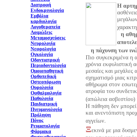
Διατροφή
Η αρτη
Ενδοκρινολογία
ασθένει
Εμβόλια
μεγάλων
καρδιολογία
χαρακτη
Λογοθεραπεία
Λοιμώξεις
η αθη
Μεταμοσχεύσεις
αποτελε
Νευρολογία
Νεφρολογία
η πάχυνση των ιν
Ογκολογία
Πιο συγκεκριμένα η 
Οδοντιατρική
χρόνια εκφυλιστική α
Περιοδοντολογία
μεσαίες και μεγάλες 
Ομοιοπαθητική
Ορθοπεδική
σχηματισμό μιας κιτ
Οστεοπόρωση
αθήρωμα στον εσωτερ
Ουρολογία
ατροφία του συνδετι
Οφθαλμολογία
Παθολογία
(απώλεια ασβεστίου)
Παιδιατρική
Η πάθηση δεν μπορεί 
Πνευμονολογία
και ανεντόπιστη προ
Πρόληψη
αγγείων.
Πόνος
Ρευματολογία
Ξ
εκινά με μια δυσμ
Φάρμακα
Φυσικοθεραπεία