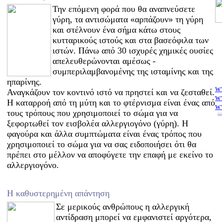
Την επόμενη φορά που θα αναπνεύσετε
γύρη, τα αντισώματα «αρπάζουν» τη γύρη
και στέλνουν ένα σήμα κάτω στους
κυτταρικούς ιστούς και στα βασεόφιλα των
ιστών. Πάνω από 30 ισχυρές χημικές ουσίες
απελευθερώνονται αμέσως -
συμπεριλαμβανομένης της ισταμίνης και της
ηπαρίνης.
ww
Αναγκάζουν τον κοντινό ιστό να πρηστεί και να ζεσταθεί.
w
Η καταρροή από τη μύτη και το φτέρνισμα είναι ένας από
w
τους τρόπους που χρησιμοποιεί το σώμα για να
w
w
ξεφορτωθεί τον εισβολέα αλλεργιογόνο (γύρη). Η
ww
φαγούρα και άλλα συμπτώματα είναι ένας τρόπος που
w
χρησιμοποιεί το σώμα για να σας ειδοποιήσει ότι θα
w
πρέπει στο μέλλον να αποφύγετε την επαφή με εκείνο το
ww
αλλεργιογόνο.
ww
ww
ww
Η καθυστερημένη απάντηση
ww
ww
Σε μερικούς ανθρώπους η αλλεργική
w
αντίδραση μπορεί να εμφανιστεί αργότερα,
ww