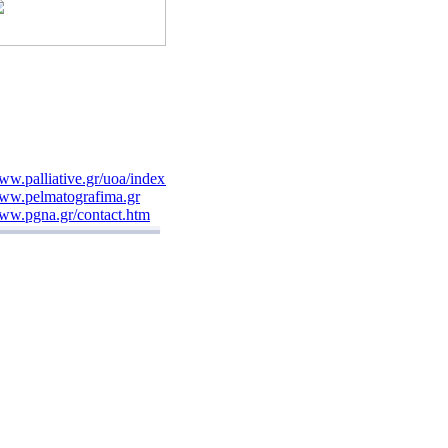
w.palliative.gr/uoa/index.html
ww.pelmatografima.gr
ww.pgna.gr/contact.htm
ww.evaggelismos-hosp.gr/
ww.aglaiakyriakou.gr
w.ior.it/Sito/intro.html
ww.mediforma.gr
ww.gynaecology.com.cy/gr.htm
w.maxillofacial.gr
w.patsialas.gr/
w.ippokratio.gr/
w.metaxa-hospital.gr/
w.geocities.com/atheodori/
w.ophthalmiatreio.gr/
ww.kat-hosp.gr
w.alzheimer-hellas.gr