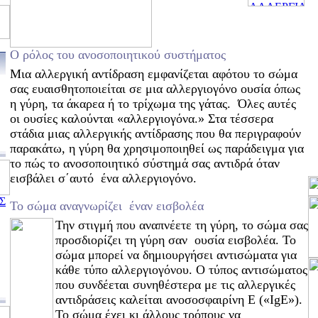
Ο ρόλος του ανοσοποιητικού συστήματος
Μια αλλεργική αντίδραση εμφανίζεται αφότου το σώμα
σας ευαισθητοποιείται σε μια αλλεργιογόνο ουσία όπως
η γύρη, τα άκαρεα ή το τρίχωμα της γάτας. Όλες αυτές
οι ουσίες καλούνται «αλλεργιογόνα.» Στα τέσσερα
στάδια μιας αλλεργικής αντίδρασης που θα περιγραφούν
παρακάτω, η γύρη θα χρησιμοποιηθεί ως παράδειγμα για
το πώς το ανοσοποιητικό σύστημά σας αντιδρά όταν
εισβάλει σ΄αυτό ένα αλλεργιογόνο.
Σ
Το σώμα αναγνωρίζει έναν εισβολέα
Την στιγμή που αναπνέετε τη γύρη, το σώμα σας
προσδιορίζει τη γύρη σαν ουσία εισβολέα. Το
σώμα μπορεί να δημιουργήσει αντισώματα για
κάθε τύπο αλλεργιογόνου. Ο τύπος αντισώματος
που συνδέεται συνηθέστερα με τις αλλεργικές
αντιδράσεις καλείται ανοσοσφαιρίνη Ε («IgE»).
Το σώμα έχει κι άλλους τρόπους να