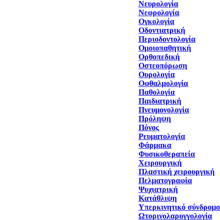
Νευρολογία
Νεφρολογία
Ογκολογία
Οδοντιατρική
Περιοδοντολογία
Ομοιοπαθητική
Ορθοπεδική
Οστεοπόρωση
Ουρολογία
Οφθαλμολογία
Παθολογία
Παιδιατρική
Πνευμονολογία
Πρόληψη
Πόνος
Ρευματολογία
Φάρμακα
Φυσικοθεραπεία
Χειρουργική
Πλαστική χειρουργική
Πελματογραφία
Ψυχιατρική
Κατάθλιψη
Υπερκινητικό σύνδρομο
Ωτορινολαρυγγολογία