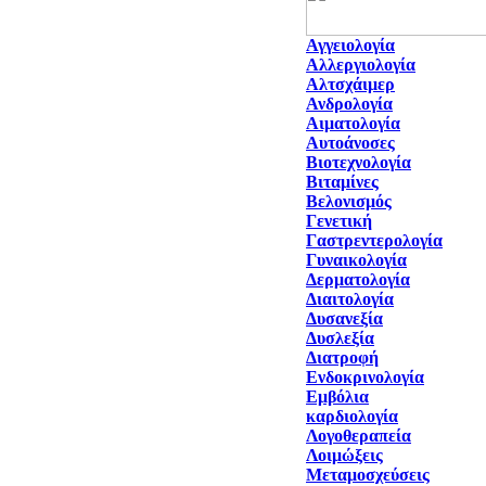
Αγγειολογία
Αλλεργιολογία
Αλτσχάιμερ
Ανδρολογία
Αιματολογία
Αυτοάνοσες
Βιοτεχνολογία
Βιταμίνες
Βελονισμός
Γενετική
Γαστρεντερολογία
Γυναικολογία
Δερματολογία
Διαιτολογία
Δυσανεξία
Δυσλεξία
Διατροφή
Ενδοκρινολογία
Εμβόλια
καρδιολογία
Λογοθεραπεία
Λοιμώξεις
Μεταμοσχεύσεις