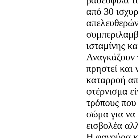
βασεόφιλα τ
από 30 ισχυρ
απελευθερών
συμπεριλαμβ
ισταμίνης κα
Αναγκάζουν τ
πρηστεί και 
καταρροή απ
φτέρνισμα εί
τρόπους που 
σώμα για να
εισβολέα αλλ
Η φαγούρα κ