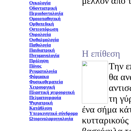
μέλλον από τ
Ογκολογία
Οδοντιατρική
Περιοδοντολογία
Ομοιοπαθητική
Ορθοπεδική
Οστεοπόρωση
Ουρολογία
Οφθαλμολογία
Παθολογία
Παιδιατρική
Η επίθεση
Πνευμονολογία
Πρόληψη
Την ε
Πόνος
Ρευματολογία
θα αν
Φάρμακα
Φυσικοθεραπεία
αντισ
Χειρουργική
Πλαστική χειρουργική
τη γύ
Πελματογραφία
Ψυχιατρική
ένα σήμα κά
Κατάθλιψη
Υπερκινητικό σύνδρομο
κυτταρικούς 
Ωτορινολαρυγγολογία