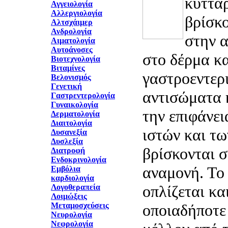
κύττα
Αγγειολογία
Αλλεργιολογία
βρίσκο
Αλτσχάιμερ
Ανδρολογία
στην α
Αιματολογία
Αυτοάνοσες
στο δέρμα κα
Βιοτεχνολογία
Βιταμίνες
γαστροεντερι
Βελονισμός
Γενετική
αντισώματα 
Γαστρεντερολογία
Γυναικολογία
την επιφάνε
Δερματολογία
Διαιτολογία
ιστών και τω
Δυσανεξία
Δυσλεξία
βρίσκονται σ
Διατροφή
Ενδοκρινολογία
αναμονή. Το
Εμβόλια
καρδιολογία
οπλίζεται και
Λογοθεραπεία
Λοιμώξεις
Μεταμοσχεύσεις
οποιαδήποτε
Νευρολογία
Νεφρολογία