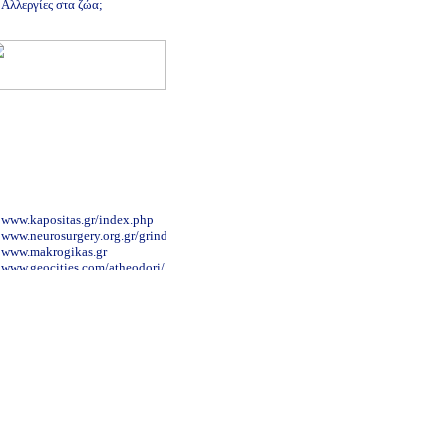
Αλλεργίες στα ζώα;
www.kapositas.gr/index.php
www.neurosurgery.org.gr/grindex.htm
www.makrogikas.gr
www.geocities.com/atheodori/
www.rhodes-hospital.gr/hospital_main.html
www.ior.it/Sito/intro.html
www.gynaecology.com.cy/gr.htm
www.alzheimer-hellas.gr
www.cardioalex.gr/
www.palliative.gr/uoa/index.html
www.pgna.gr/contact.htm
www.pelmatografima.gr
www.onasseio.gr/
nutritionalcare.blogspot.com/2007/12/blog-
post_4591.html