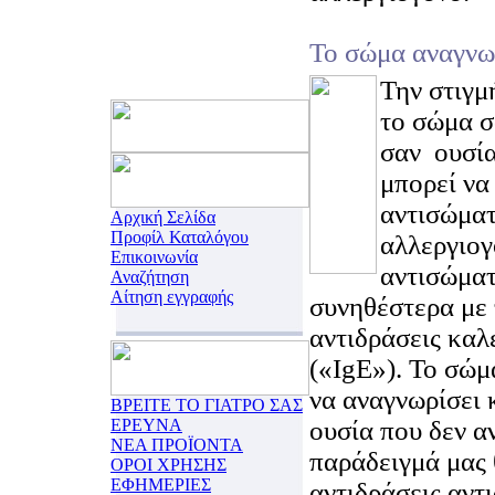
Το σώμα αναγνω
Την στιγμ
το σώμα σ
σαν ουσία
μπορεί να
αντισώματ
Αρχική Σελίδα
Προφίλ Καταλόγου
αλλεργιογ
Επικοινωνία
αντισώματ
Αναζήτηση
Αίτηση εγγραφής
συνηθέστερα με 
αντιδράσεις καλ
(«IgE»). Το σώμ
να αναγνωρίσει κ
ΒΡΕΙΤΕ ΤΟ ΓΙΑΤΡΟ ΣΑΣ
ΕΡΕΥΝΑ
ουσία που δεν α
ΝΕΑ ΠΡΟΪΟΝΤΑ
παράδειγμά μας 
ΟΡΟΙ ΧΡΗΣΗΣ
ΕΦΗΜΕΡΙΕΣ
αντιδράσεις αντ