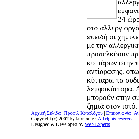
αλλεργ
εμφανι
24 ώρε
στο αλλεργιοργό
επειδή οι χημικ
με την αλλεργικ
προσελκύουν πρ
κυττάρων στην π
αντίδρασης, οπω
κύτταρα, τα ουδ
λεμφοκύτταρα. 
μπορούν στην σ
ζημιά στον ιστό.
Αρχική Σελίδα
|
Προφίλ Καταλόγου
|
Επικοινωνία
|
Αν
Copyright (c) 2007 by iatreion.gr,
All rights reserved
Designed & Developed by
Web Experts