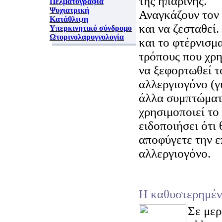
της ηπαρίνης.
Πελματογραφία
Ψυχιατρική
Αναγκάζουν τον 
Κατάθλιψη
και να ζεσταθεί
Υπερκινητικό σύνδρομο
Ωτορινολαρυγγολογία
και το φτέρνισμα
τρόπους που χρη
να ξεφορτωθεί τ
αλλεργιογόνο (γ
άλλα συμπτώματα
χρησιμοποιεί το
ειδοποιήσει ότι
αποφύγετε την ε
αλλεργιογόνο.
Η καθυστερημέν
Σε μερ