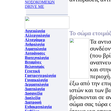
ΝΟΣΟΚΟΜΕΙΩΝ
DRIVE ME
Αγγειολογία
Το σώμα ετοιμάζ
Αλλεργιολογία
Αλτσχάιμερ
Τα αντι
Ανδρολογία
συνδέον
Αιματολογία
Αυτοάνοσες
(που βρί
Βιοτεχνολογία
αναπνευ
Βιταμίνες
Βελονισμός
και στη
Γενετική
περιοχή
Γαστρεντερολογία
Γυναικολογία
έξω από την επι
Δερματολογία
Διαιτολογία
ιστών και των β
Δυσανεξία
βρίσκονται σε α
Δυσλεξία
Διατροφή
σώμα σας τώρα ο
Ενδοκρινολογία
έτοιμο για οποι