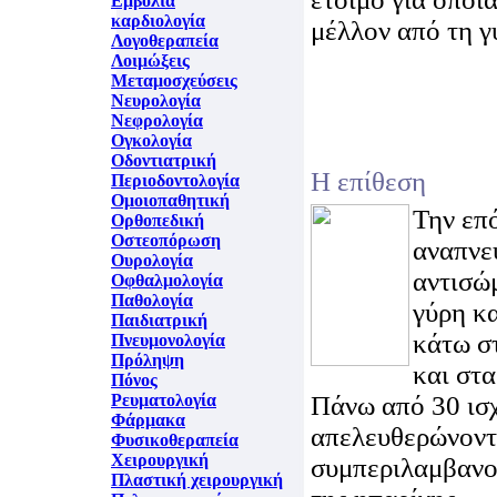
Εμβόλια
καρδιολογία
μέλλον από τη γ
Λογοθεραπεία
Λοιμώξεις
Μεταμοσχεύσεις
Νευρολογία
Νεφρολογία
Ογκολογία
Οδοντιατρική
Η επίθεση
Περιοδοντολογία
Ομοιοπαθητική
Την επ
Ορθοπεδική
Οστεοπόρωση
αναπνε
Ουρολογία
αντισώ
Οφθαλμολογία
Παθολογία
γύρη κ
Παιδιατρική
κάτω σ
Πνευμονολογία
Πρόληψη
και στα
Πόνος
Ρευματολογία
Πάνω από 30 ισχ
Φάρμακα
απελευθερώνοντ
Φυσικοθεραπεία
Χειρουργική
συμπεριλαμβανομ
Πλαστική χειρουργική