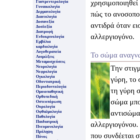
χρησιμοποιηθεί 
Γαστρεντερολογία
Γυναικολογία
Δερματολογία
πώς το ανοσοπο
Διαιτολογία
Δυσανεξία
αντιδρά όταν ει
Δυσλεξία
Διατροφή
αλλεργιογόνο.
Ενδοκρινολογία
Εμβόλια
καρδιολογία
Λογοθεραπεία
Το σώμα αναγνω
Λοιμώξεις
Μεταμοσχεύσεις
Την στιγ
Νευρολογία
Νεφρολογία
Ογκολογία
γύρη, το 
Οδοντιατρική
Περιοδοντολογία
τη γύρη 
Ομοιοπαθητική
Ορθοπεδική
σώμα μπο
Οστεοπόρωση
Ουρολογία
αντισώμα
Οφθαλμολογία
Παθολογία
Παιδιατρική
αλλεργιογόνου.
Πνευμονολογία
Πρόληψη
που συνδέεται σ
Πόνος