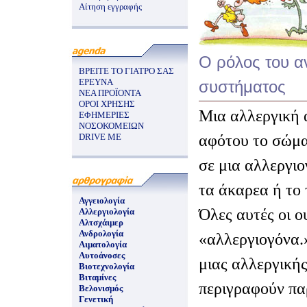
Αίτηση εγγραφής
Ο ρόλος του α
ΒΡΕΙΤΕ ΤΟ ΓΙΑΤΡΟ ΣΑΣ
ΕΡΕΥΝΑ
συστήματος
ΝΕΑ ΠΡΟΪΟΝΤΑ
ΟΡΟΙ ΧΡΗΣΗΣ
Μια αλλεργική 
ΕΦΗΜΕΡΙΕΣ
ΝΟΣΟΚΟΜΕΙΩΝ
αφότου το σώμα
DRIVE ME
σε μια αλλεργιο
τα άκαρεα ή το
Αγγειολογία
Όλες αυτές οι ο
Αλλεργιολογία
Αλτσχάιμερ
Ανδρολογία
«αλλεργιογόνα.
Αιματολογία
Αυτοάνοσες
μιας αλλεργική
Βιοτεχνολογία
Βιταμίνες
περιγραφούν πα
Βελονισμός
Γενετική