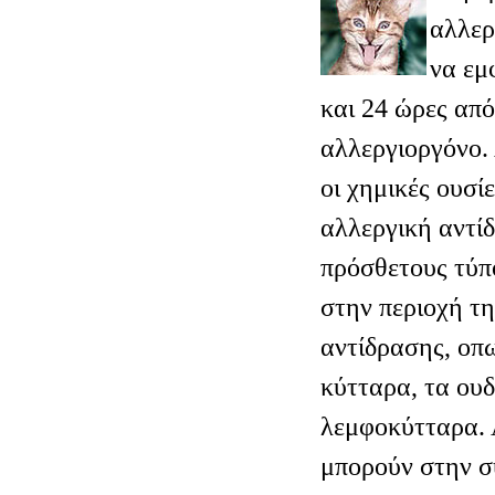
αλλερ
να εμ
και 24 ώρες από
αλλεργιοργόνο. 
οι χημικές ουσί
αλλεργική αντί
πρόσθετους τύ
στην περιοχή τ
αντίδρασης, οπ
κύτταρα, τα ου
λεμφοκύτταρα. 
μπορούν στην σ