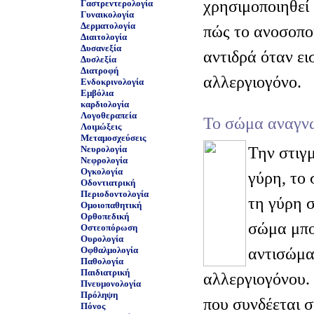
χρησιμοποιηθεί 
Γαστρεντερολογία
Γυναικολογία
Δερματολογία
πώς το ανοσοπο
Διαιτολογία
Δυσανεξία
αντιδρά όταν ει
Δυσλεξία
Διατροφή
αλλεργιογόνο.
Ενδοκρινολογία
Εμβόλια
καρδιολογία
Λογοθεραπεία
Το σώμα αναγνω
Λοιμώξεις
Μεταμοσχεύσεις
Την στιγ
Νευρολογία
Νεφρολογία
Ογκολογία
γύρη, το 
Οδοντιατρική
Περιοδοντολογία
τη γύρη 
Ομοιοπαθητική
Ορθοπεδική
σώμα μπο
Οστεοπόρωση
Ουρολογία
αντισώμα
Οφθαλμολογία
Παθολογία
Παιδιατρική
αλλεργιογόνου.
Πνευμονολογία
Πρόληψη
που συνδέεται σ
Πόνος