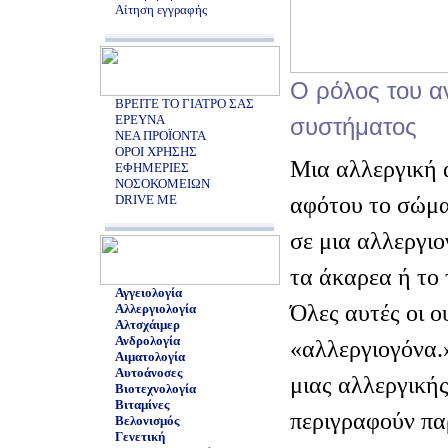
Αίτηση εγγραφής
Ο ρόλος του α
ΒΡΕΙΤΕ ΤΟ ΓΙΑΤΡΟ ΣΑΣ
ΕΡΕΥΝΑ
συστήματος
ΝΕΑ ΠΡΟΪΟΝΤΑ
ΟΡΟΙ ΧΡΗΣΗΣ
Μια αλλεργική 
ΕΦΗΜΕΡΙΕΣ
ΝΟΣΟΚΟΜΕΙΩΝ
αφότου το σώμα
DRIVE ME
σε μια αλλεργιο
τα άκαρεα ή το
Αγγειολογία
Όλες αυτές οι ο
Αλλεργιολογία
Αλτσχάιμερ
Ανδρολογία
«αλλεργιογόνα.
Αιματολογία
Αυτοάνοσες
μιας αλλεργική
Βιοτεχνολογία
Βιταμίνες
περιγραφούν πα
Βελονισμός
Γενετική