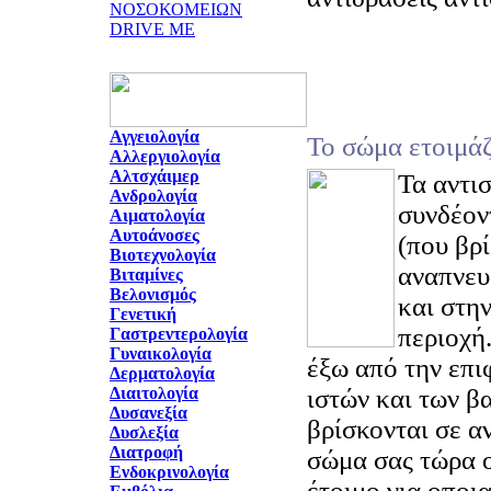
ΝΟΣΟΚΟΜΕΙΩΝ
DRIVE ME
Αγγειολογία
Το σώμα ετοιμάζ
Αλλεργιολογία
Αλτσχάιμερ
Τα αντι
Ανδρολογία
συνδέον
Αιματολογία
Αυτοάνοσες
(που βρί
Βιοτεχνολογία
αναπνευ
Βιταμίνες
Βελονισμός
και στη
Γενετική
περιοχή
Γαστρεντερολογία
Γυναικολογία
έξω από την επι
Δερματολογία
Διαιτολογία
ιστών και των β
Δυσανεξία
βρίσκονται σε α
Δυσλεξία
Διατροφή
σώμα σας τώρα ο
Ενδοκρινολογία
έτοιμο για οποι