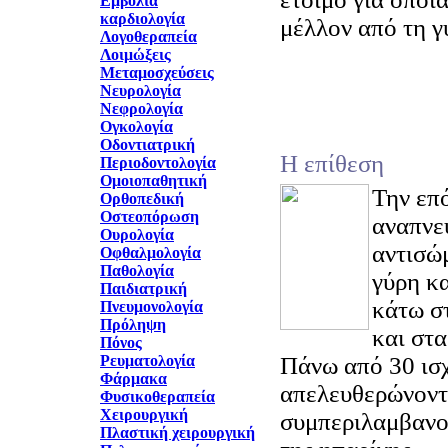
Εμβόλια
καρδιολογία
μέλλον από τη γ
Λογοθεραπεία
Λοιμώξεις
Μεταμοσχεύσεις
Νευρολογία
Νεφρολογία
Ογκολογία
Οδοντιατρική
Η επίθεση
Περιοδοντολογία
Ομοιοπαθητική
Την επ
Ορθοπεδική
Οστεοπόρωση
αναπνε
Ουρολογία
αντισώ
Οφθαλμολογία
Παθολογία
γύρη κ
Παιδιατρική
κάτω σ
Πνευμονολογία
Πρόληψη
και στα
Πόνος
Ρευματολογία
Πάνω από 30 ισχ
Φάρμακα
απελευθερώνοντ
Φυσικοθεραπεία
Χειρουργική
συμπεριλαμβανομ
Πλαστική χειρουργική