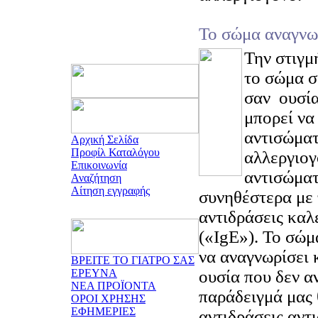
Το σώμα αναγνω
Την στιγμ
το σώμα σ
σαν ουσία
μπορεί να
αντισώματ
Αρχική Σελίδα
Προφίλ Καταλόγου
αλλεργιογ
Επικοινωνία
αντισώματ
Αναζήτηση
Αίτηση εγγραφής
συνηθέστερα με 
αντιδράσεις καλ
(«IgE»). Το σώμ
να αναγνωρίσει κ
ΒΡΕΙΤΕ ΤΟ ΓΙΑΤΡΟ ΣΑΣ
ΕΡΕΥΝΑ
ουσία που δεν α
ΝΕΑ ΠΡΟΪΟΝΤΑ
παράδειγμά μας 
ΟΡΟΙ ΧΡΗΣΗΣ
ΕΦΗΜΕΡΙΕΣ
αντιδράσεις αντ