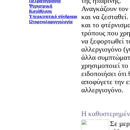
της ηπαρίνης.
Πελματογραφία
Ψυχιατρική
Αναγκάζουν τον 
Κατάθλιψη
και να ζεσταθεί
Υπερκινητικό σύνδρομο
Ωτορινολαρυγγολογία
και το φτέρνισμα
τρόπους που χρη
να ξεφορτωθεί τ
αλλεργιογόνο (γ
άλλα συμπτώματα
χρησιμοποιεί το
ειδοποιήσει ότι
αποφύγετε την ε
αλλεργιογόνο.
Η καθυστερημέν
Σε μερ