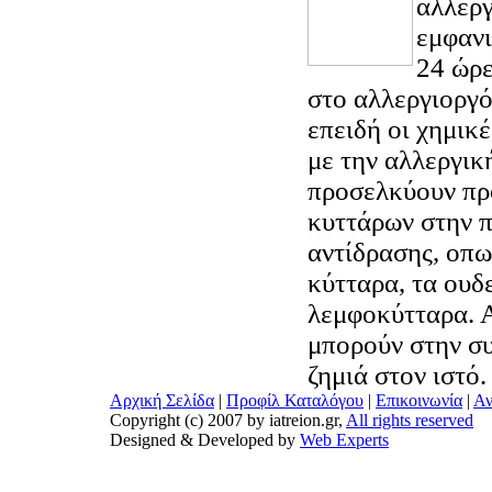
αλλεργ
εμφανι
24 ώρε
στο αλλεργιοργό
επειδή οι χημικ
με την αλλεργικ
προσελκύουν πρ
κυττάρων στην π
αντίδρασης, οπω
κύτταρα, τα ουδ
λεμφοκύτταρα. 
μπορούν στην σ
ζημιά στον ιστό.
Αρχική Σελίδα
|
Προφίλ Καταλόγου
|
Επικοινωνία
|
Αν
Copyright (c) 2007 by iatreion.gr,
All rights reserved
Designed & Developed by
Web Experts