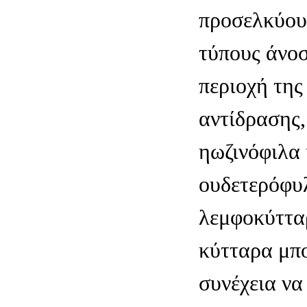
προσελκύου
τύπους άνο
περιοχή της
αντίδρασης,
ηωζινόφιλα 
ουδετερόφυ
λεμφοκύττα
κύτταρα μπ
συνέχεια ν