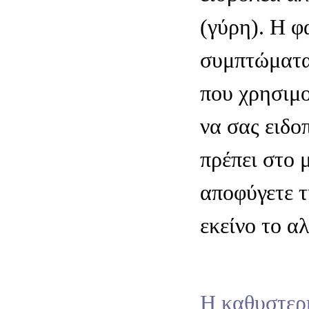
(γύρη). Η φ
συμπτώματα 
που χρησιμο
να σας ειδο
πρέπει στο 
αποφύγετε τ
εκείνο το α
Η καθυστερ