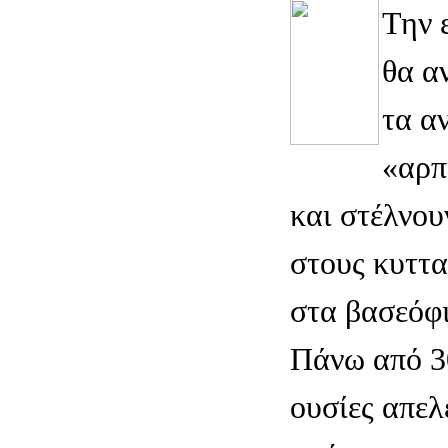
Την 
θα α
τα α
«αρπ
και στέλνου
στους κυττα
στα βασεόφι
Πάνω από 30
ουσίες απε