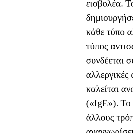
εισβολέα. Τ
δημιουργήσε
κάθε τύπο α
τύπος αντι
συνδέεται σ
αλλεργικές 
καλείται αν
(«IgE»). Το
άλλους τρό
αναγνωρίσει