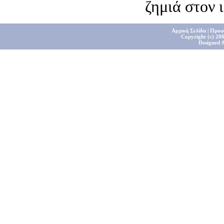
ζημιά στον 
Αρχική Σελίδα
|
Προφ
Copyright (c) 200
Designed 