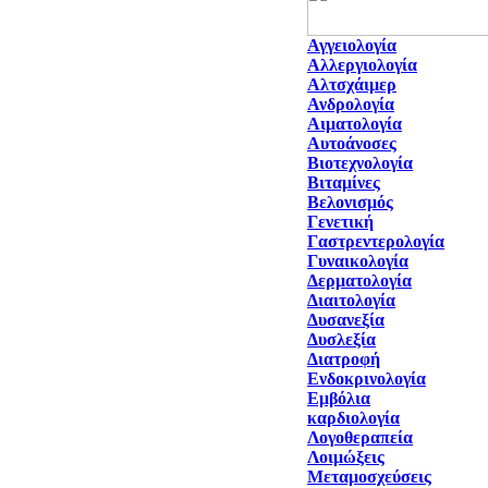
Αγγειολογία
Αλλεργιολογία
Αλτσχάιμερ
Ανδρολογία
Αιματολογία
Αυτοάνοσες
Βιοτεχνολογία
Βιταμίνες
Βελονισμός
Γενετική
Γαστρεντερολογία
Γυναικολογία
Δερματολογία
Διαιτολογία
Δυσανεξία
Δυσλεξία
Διατροφή
Ενδοκρινολογία
Εμβόλια
καρδιολογία
Λογοθεραπεία
Λοιμώξεις
Μεταμοσχεύσεις