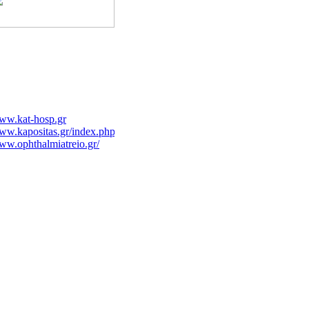
ww.kat-hosp.gr
w.kapositas.gr/index.php
w.ophthalmiatreio.gr/
ww.syggros-hosp.gr/nav_1.htm
ww.morfoanaplasis.gr
w.maxillofacial.gr
ww.hiniadis.com/
w.a-antonopoulos.gr/greek/
w.clinicalperiodontology.gr
ww.karageorgopoulos.gr/main.php
w.fyssas.gr/
ww.aglaiakyriakou.gr
ww.pelmatografima.gr
w.ior.it/Sito/intro.html
w.palliative.gr/uoa/index.html
w.drkalogirou.gr/