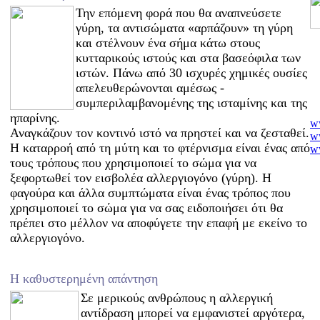
Την επόμενη φορά που θα αναπνεύσετε
γύρη, τα αντισώματα «αρπάζουν» τη γύρη
και στέλνουν ένα σήμα κάτω στους
κυτταρικούς ιστούς και στα βασεόφιλα των
ιστών. Πάνω από 30 ισχυρές χημικές ουσίες
απελευθερώνονται αμέσως -
συμπεριλαμβανομένης της ισταμίνης και της
ηπαρίνης.
w
Αναγκάζουν τον κοντινό ιστό να πρηστεί και να ζεσταθεί.
ww
ww
Η καταρροή από τη μύτη και το φτέρνισμα είναι ένας από
w
τους τρόπους που χρησιμοποιεί το σώμα για να
w
ξεφορτωθεί τον εισβολέα αλλεργιογόνο (γύρη). Η
ww
φαγούρα και άλλα συμπτώματα είναι ένας τρόπος που
w
χρησιμοποιεί το σώμα για να σας ειδοποιήσει ότι θα
ww
πρέπει στο μέλλον να αποφύγετε την επαφή με εκείνο το
ww
w
αλλεργιογόνο.
ww
w
w
Η καθυστερημένη απάντηση
ww
Σε μερικούς ανθρώπους η αλλεργική
ww
αντίδραση μπορεί να εμφανιστεί αργότερα,
ww