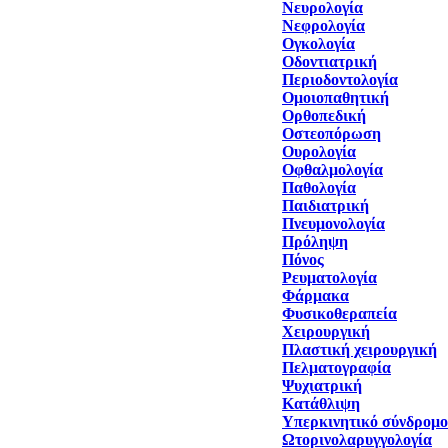
Νευρολογία
Νεφρολογία
Ογκολογία
Οδοντιατρική
Περιοδοντολογία
Ομοιοπαθητική
Ορθοπεδική
Οστεοπόρωση
Ουρολογία
Οφθαλμολογία
Παθολογία
Παιδιατρική
Πνευμονολογία
Πρόληψη
Πόνος
Ρευματολογία
Φάρμακα
Φυσικοθεραπεία
Χειρουργική
Πλαστική χειρουργική
Πελματογραφία
Ψυχιατρική
Κατάθλιψη
Υπερκινητικό σύνδρομο
Ωτορινολαρυγγολογία