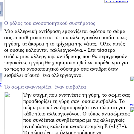
Ο ρόλος του ανοσοποιητικού συστήματος
Μια αλλεργική αντίδραση εμφανίζεται αφότου το σώμα
σας ευαισθητοποιείται σε μια αλλεργιογόνο ουσία όπως
η γύρη, τα άκαρεα ή το τρίχωμα της γάτας. Όλες αυτές
οι ουσίες καλούνται «αλλεργιογόνα.» Στα τέσσερα
στάδια μιας αλλεργικής αντίδρασης που θα περιγραφούν
παρακάτω, η γύρη θα χρησιμοποιηθεί ως παράδειγμα για
το πώς το ανοσοποιητικό σύστημά σας αντιδρά όταν
εισβάλει σ΄αυτό ένα αλλεργιογόνο.
Σ
Το σώμα αναγνωρίζει έναν εισβολέα
Την στιγμή που αναπνέετε τη γύρη, το σώμα σας
προσδιορίζει τη γύρη σαν ουσία εισβολέα. Το
σώμα μπορεί να δημιουργήσει αντισώματα για
κάθε τύπο αλλεργιογόνου. Ο τύπος αντισώματος
που συνδέεται συνηθέστερα με τις αλλεργικές
αντιδράσεις καλείται ανοσοσφαιρίνη Ε («IgE»).
Το σώμα έχει κι άλλους τρόπους να